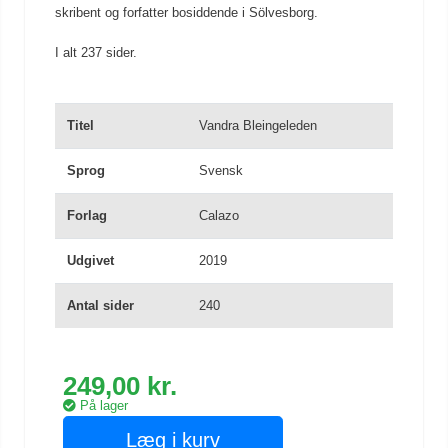
skribent og forfatter bosiddende i Sölvesborg.
I alt 237 sider.
Titel
Vandra Bleingeleden
Sprog
Svensk
Forlag
Calazo
Udgivet
2019
Antal sider
240
249,00 kr.
På lager
Læg i kurv