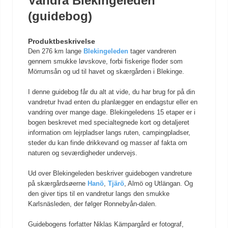
Vandra Blekingeleden
(guidebog)
Produktbeskrivelse
Den 276 km lange
Blekingeleden
tager vandreren
gennem smukke løvskove, forbi fiskerige floder som
Mörrumsån og ud til havet og skærgården i Blekinge.
I denne guidebog får du alt at vide, du har brug for på din
vandretur hvad enten du planlægger en endagstur eller en
vandring over mange dage. Blekingeledens 15 etaper er i
bogen beskrevet med specialtegnede kort og detaljeret
information om lejrpladser langs ruten, campingpladser,
steder du kan finde drikkevand og masser af fakta om
naturen og seværdigheder undervejs.
Ud over Blekingeleden beskriver guidebogen vandreture
på skærgårdsøerne
Hanö
,
Tjärö
, Almö og Utlängan. Og
den giver tips til en vandretur langs den smukke
Karlsnäsleden, der følger Ronnebyån-dalen.
Guidebogens forfatter Niklas Kämpargård er fotograf,