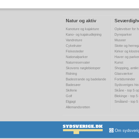
Natur og aktiv
Seværdigh
Kanoture og kajakture
Oplevelser for h
Kano- og kajakudlejning
Dyreparker
Vandreture
Museer
Cykelruter
Slotte og herre
Fiskesteder
Kirker og klostr
Nationalparker
Haver og parke
Naturreservater
Kunst
Skovens nøglebiotoper
Shopping, antikt
Ridning
Glasværker
Badestrande og badelande
Fortidsminder
Badesøer
Sydsveriges his
Skiferie
Skåne - top 5 op
Golf
Blekinge - top 5
Elgjagt
Småland - top 5
Allemandsretten
Om sydsveri