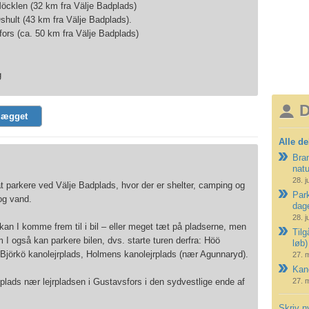
öcklen (32 km fra Välje Badplads)
shult (43 km fra Välje Badplads).
ors (ca. 50 km fra Välje Badplads)
g
D
lægget
Alle de
Bran
nat
28. j
at parkere ved Välje Badplads, hvor der er shelter, camping og
Park
 og vand.
dag
28. j
kan I komme frem til i bil – eller meget tæt på pladserne, men
Tilg
m I også kan parkere bilen, dvs. starte turen derfra: Höö
løb)
 Björkö kanolejrplads, Holmens kanolejrplads (nær Agunnaryd).
27. 
Kano
plads nær lejrpladsen i Gustavsfors i den sydvestlige ende af
27. 
Skriv n