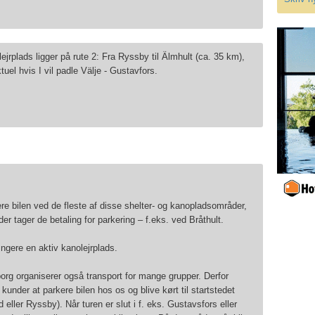
jrplads ligger på rute 2: Fra Ryssby til Älmhult (ca. 35 km),
tuel hvis I vil padle Välje - Gustavfors.
e bilen ved de fleste af disse shelter- og kanopladsområder,
er tager de betaling for parkering – f.eks. ved Bråthult.
ngere en aktiv kanolejrplads.
org organiserer også transport for mange grupper. Derfor
under at parkere bilen hos os og blive kørt til startstedet
d eller Ryssby). Når turen er slut i f. eks. Gustavsfors eller