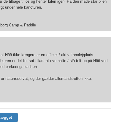
 de tilbage til os og henter bilen igen. På den måde står bilen
rygt under hele kanoturen.
aborg Camp & Paddle
 at Höö ikke længere er en officiel / aktiv kanolejrplads.
ejeren er det fortsat tilladt at overnatte / slå telt op på Höö ved
ved parkeringspladsen.
er naturreservat, og der gælder allemandsretten ikke.
lægget