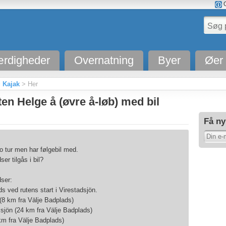
O
rdigheder
Overnatning
Byer
Øer
 Kajak
> Her
en Helge å (øvre å-løb) med bil
Få ny
o tur men har følgebil med.
er tilgås i bil?
dser:
ds ved rutens start i Virestadsjön.
 (8 km fra Välje Badplads)
sjön (24 km fra Välje Badplads)
km fra Välje Badplads)