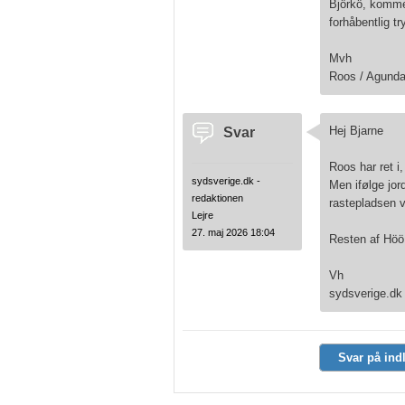
Björkö, kommer
forhåbentlig t
Mvh
Roos / Agund
Svar
Hej Bjarne
Roos har ret i,
sydsverige.dk -
Men ifølge jord
redaktionen
rastepladsen 
Lejre
27. maj 2026 18:04
Resten af Höö 
Vh
sydsverige.dk
Svar på ind