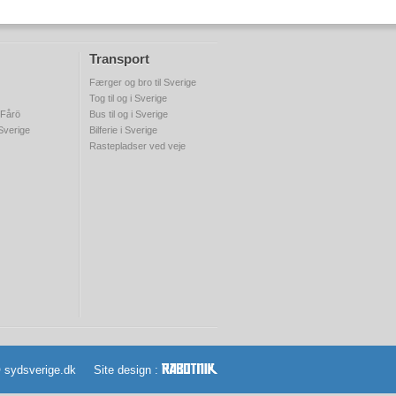
Transport
Færger og bro til Sverige
Tog til og i Sverige
 Fårö
Bus til og i Sverige
 Sverige
Bilferie i Sverige
Rastepladser ved veje
© sydsverige.dk Site design :