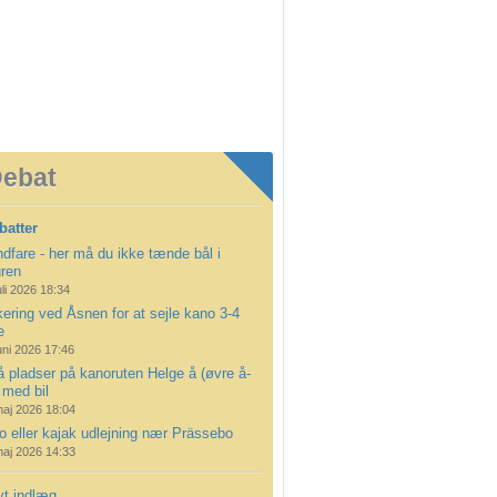
ebat
batter
dfare - her må du ikke tænde bål i
uren
uli 2026 18:34
ering ved Åsnen for at sejle kano 3-4
e
uni 2026 17:46
å pladser på kanoruten Helge å (øvre å-
 med bil
maj 2026 18:04
 eller kajak udlejning nær Prässebo
maj 2026 14:33
yt indlæg