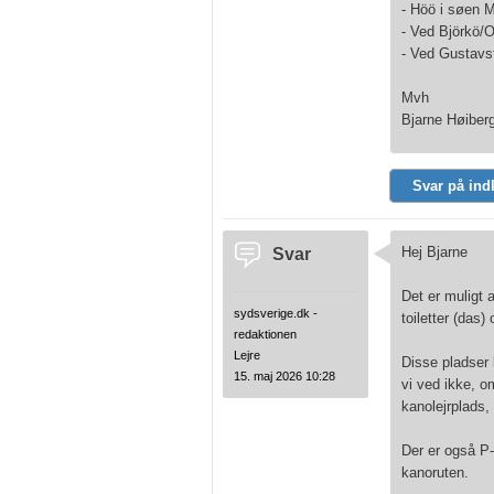
- Höö i søen M
- Ved Björkö/O
- Ved Gustavsf
Mvh
Bjarne Høiber
Svar på ind
Svar
Hej Bjarne
Det er muligt 
sydsverige.dk -
toiletter (das)
redaktionen
Lejre
Disse pladser 
15. maj 2026 10:28
vi ved ikke, o
kanolejrplads,
Der er også P-
kanoruten.