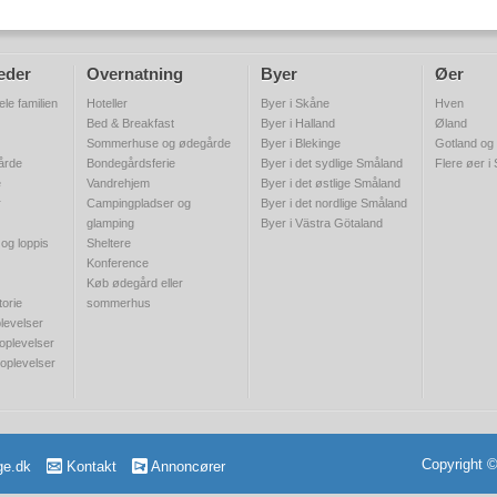
eder
Overnatning
Byer
Øer
ele familien
Hoteller
Byer i Skåne
Hven
Bed & Breakfast
Byer i Halland
Øland
Sommerhuse og ødegårde
Byer i Blekinge
Gotland og
gårde
Bondegårdsferie
Byer i det sydlige Småland
Flere øer i
e
Vandrehjem
Byer i det østlige Småland
r
Campingpladser og
Byer i det nordlige Småland
glamping
Byer i Västra Götaland
 og loppis
Sheltere
Konference
Køb ødegård eller
torie
sommerhus
levelser
 oplevelser
 oplevelser
Copyright 
ge.dk
Kontakt
Annoncører