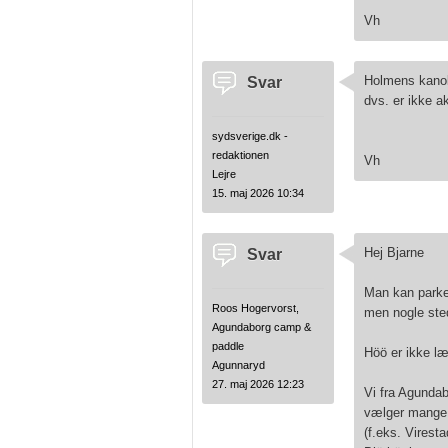
Vh
Svar
Holmens kanole
dvs. er ikke ak
sydsverige.dk -
redaktionen
Vh
Lejre
15. maj 2026 10:34
Svar
Hej Bjarne
Man kan parker
Roos Hogervorst,
men nogle sted
Agundaborg camp &
paddle
Höö er ikke læ
Agunnaryd
27. maj 2026 12:23
Vi fra Agundab
vælger mange k
(f.eks. Viresta