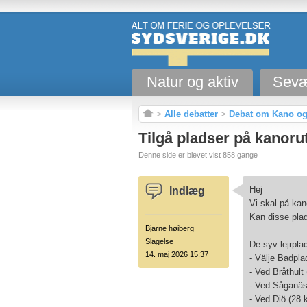
Natur og aktiv
Sevæ
>
Alle debatter
>
Debat om Kano og
Tilgå pladser på kanorut
Denne side er blevet vist 858 gange
Hej
Indlæg
Vi skal på kan
Kan disse plads
Bjarne høiberg
Slagelse
De syv lejrpla
14. maj 2026 15:37
- Välje Badpla
- Ved Bråthult
- Ved Såganäs
- Ved Diö (28 