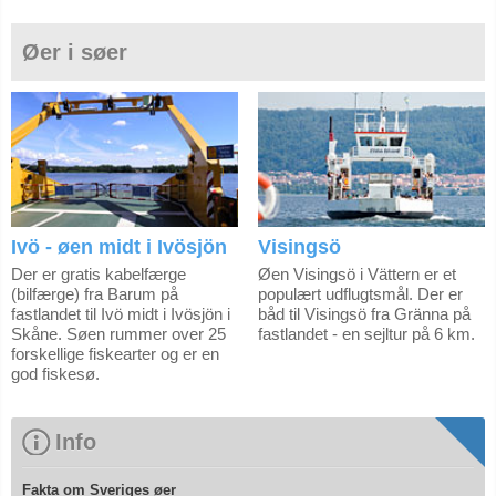
Øer i søer
Ivö - øen midt i Ivösjön
Visingsö
Der er gratis kabelfærge
Øen Visingsö i Vättern er et
(bilfærge) fra Barum på
populært udflugtsmål. Der er
fastlandet til Ivö midt i Ivösjön i
båd til Visingsö fra Gränna på
Skåne. Søen rummer over 25
fastlandet - en sejltur på 6 km.
forskellige fiskearter og er en
god fiskesø.
Info
Fakta om Sveriges øer