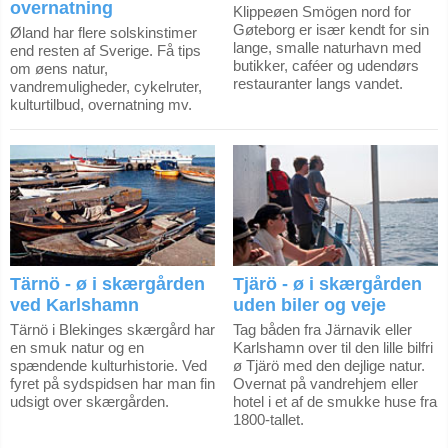
overnatning
Klippeøen Smögen nord for
Gøteborg er især kendt for sin
Øland har flere solskinstimer
lange, smalle naturhavn med
end resten af Sverige. Få tips
butikker, caféer og udendørs
om øens natur,
restauranter langs vandet.
vandremuligheder, cykelruter,
kulturtilbud, overnatning mv.
Tärnö - ø i skærgården
Tjärö - ø i skærgården
ved Karlshamn
uden biler og veje
Tärnö i Blekinges skærgård har
Tag båden fra Järnavik eller
en smuk natur og en
Karlshamn over til den lille bilfri
spændende kulturhistorie. Ved
ø Tjärö med den dejlige natur.
fyret på sydspidsen har man fin
Overnat på vandrehjem eller
udsigt over skærgården.
hotel i et af de smukke huse fra
1800-tallet.