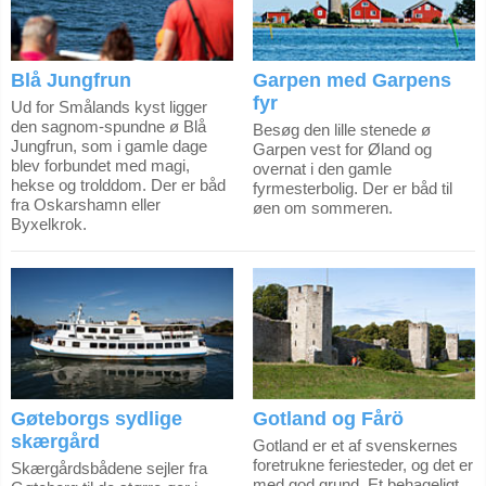
Blå Jungfrun
Garpen med Garpens
fyr
Ud for Smålands kyst ligger
den sagnom-spundne ø Blå
Besøg den lille stenede ø
Jungfrun, som i gamle dage
Garpen vest for Øland og
blev forbundet med magi,
overnat i den gamle
hekse og trolddom. Der er båd
fyrmesterbolig. Der er båd til
fra Oskarshamn eller
øen om sommeren.
Byxelkrok.
Gøteborgs sydlige
Gotland og Fårö
skærgård
Gotland er et af svenskernes
foretrukne feriesteder, og det er
Skærgårdsbådene sejler fra
med god grund. Et behageligt