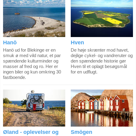
Hanö
Hven
Hanö ud for Blekinge er en
De høje skrænter mod havet,
smuk ø med vild natur, et par
dejlige cykel- og vandreruter og
spændende kulturminder og
den spændende historie gør
masser af fred og ro. Her er
Hven til et oplagt besøgsmål
ingen biler og kun omkring 30
for en udflugt.
fastboende.
Øland - oplevelser og
Smögen