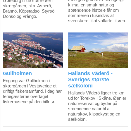
Gøteborg til de større øer i
klima, en smuk natur og
skærgården, bl.a. Asperö,
spændende historie får om
Brännö, Köpstadsö, Styrsö,
sommeren i tusindvis af
Donsö og Vrångö.
svenskere til at valfarte til øen.
Gullholmen
Hallands Väderö -
Sveriges største
Engang var Gullholmen i
sælkoloni
skærgården i Vestsverige et
driftigt fiskersamfund. I dag har
Hallands Väderö ligger tre km
feriegæsterne overtaget
ud for Torekov i Skåne. Øen er
fiskerhusene på den bilfri ø.
naturreservat og byder på
spændende natur bl.a.
naturskov, klippekyst og en
sælkoloni.