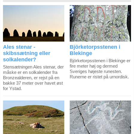
Ales stenar -
Björketorpsstenen i
skibssætning eller
Blekinge
solkalender?
Björketorpsstenen i Blekinge er
fire meter høj og dermed
Stensætningen Ales stenar, der
Sveriges højeste runesten.
måske er en solkalender fra
Runerne er ristet på urnordisk.
Bronzealderen, er rejst på en
bakke 37 meter over havet øst
for Ystad.