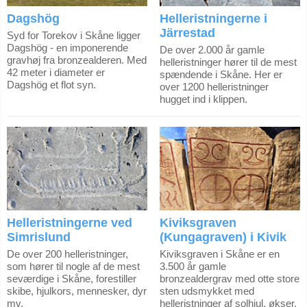
Dagshög
Helleristningerne i
Järrestad
Syd for Torekov i Skåne ligger
Dagshög - en imponerende
De over 2.000 år gamle
gravhøj fra bronzealderen. Med
helleristninger hører til de mest
42 meter i diameter er
spændende i Skåne. Her er
Dagshög et flot syn.
over 1200 helleristninger
hugget ind i klippen.
Helleristningerne ved
Kiviksgraven
Simrislund
(Kungagraven) i Kivik
De over 200 helleristninger,
Kiviksgraven i Skåne er en
som hører til nogle af de mest
3.500 år gamle
seværdige i Skåne, forestiller
bronzealdergrav med otte store
skibe, hjulkors, mennesker, dyr
sten udsmykket med
mv.
helleristninger af solhjul, økser,