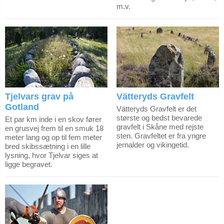
m.v.
Tjelvars grav på
Vätteryds Gravfelt
Gotland
Vätteryds Gravfelt er det
største og bedst bevarede
Et par km inde i en skov fører
gravfelt i Skåne med rejste
en grusvej frem til en smuk 18
sten. Gravfeltet er fra yngre
meter lang og op til fem meter
jernalder og vikingetid.
bred skibssætning i en lille
lysning, hvor Tjelvar siges at
ligge begravet.