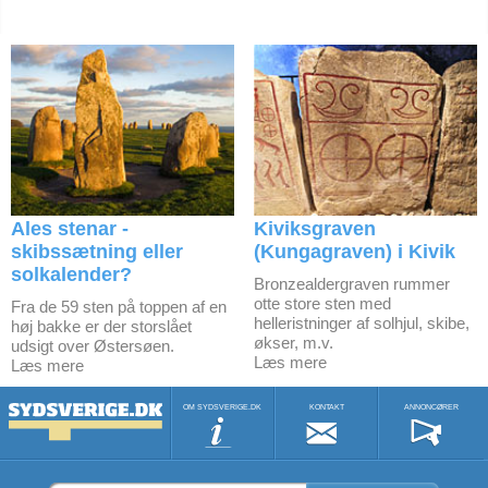
Ales stenar -
Kiviksgraven
skibssætning eller
(Kungagraven) i Kivik
solkalender?
Bronzealdergraven rummer
otte store sten med
Fra de 59 sten på toppen af en
helleristninger af solhjul, skibe,
høj bakke er der storslået
økser, m.v.
udsigt over Østersøen.
Læs mere
Læs mere
OM SYDSVERIGE.DK
KONTAKT
ANNONCØRER