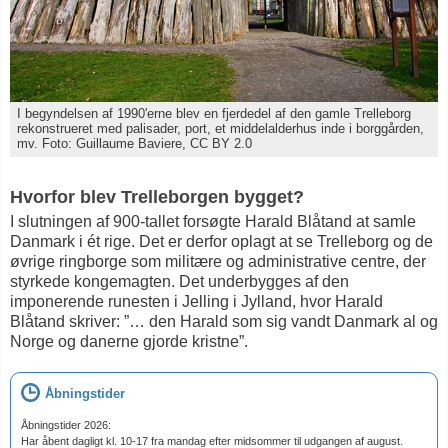
I begyndelsen af 1990'erne blev en fjerdedel af den gamle Trelleborg
rekonstrueret med palisader, port, et middelalderhus inde i borggården,
mv. Foto: Guillaume Baviere, CC BY 2.0
Hvorfor blev Trelleborgen bygget?
I slutningen af 900-tallet forsøgte Harald Blåtand at samle
Danmark i ét rige. Det er derfor oplagt at se Trelleborg og de
øvrige ringborge som militære og administrative centre, der
styrkede kongemagten. Det underbygges af den
imponerende runesten i Jelling i Jylland, hvor Harald
Blåtand skriver: ”… den Harald som sig vandt Danmark al og
Norge og danerne gjorde kristne”.
Åbningstider
Åbningstider 2026:
Har åbent dagligt kl. 10-17 fra mandag efter midsommer til udgangen af august.