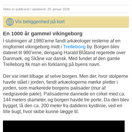
Siden er publiceret / opdateret: 29. januar 2026
Vis beliggenhed på kort
En 1000 år gammel vikingeborg
I slutningen af 1980'erne fandt arkæologer resterne af en
ringformet vikingeborg midt i
Trelleborg
by. Borgen blev
dateret til 980'erne, dengang Harald Blåtand regerede over
Danmark, og Skåne var dansk. Med fundet af den gamle
Trelleborg fik man en forklaring på byens navn.
Der var intet tilbage af selve borgen. Men der, hvor stolperne
havde stået i jorden, fandt arkæologerne mørke pletter i
jorden, som markerede borgens palisader (mur af
nedgravede pæle). Palisaderne dannede en cirkel med ca.
144 meters diameter, og borgen havde tre porte. Da den blev
bygget, lå den ca. 200 meter fra datidens kystlinie, ved en
lille bugt, hvor skibe kunne lægge til.