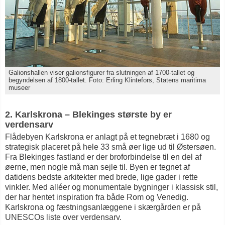
Galionshallen viser galionsfigurer fra slutningen af 1700-tallet og
begyndelsen af 1800-tallet. Foto: Erling Klintefors, Statens maritima
museer
2. Karlskrona – Blekinges største by er
verdensarv
Flådebyen Karlskrona er anlagt på et tegnebræt i 1680 og
strategisk placeret på hele 33 små øer lige ud til Østersøen.
Fra Blekinges fastland er der broforbindelse til en del af
øerne, men nogle må man sejle til. Byen er tegnet af
datidens bedste arkitekter med brede, lige gader i rette
vinkler. Med alléer og monumentale bygninger i klassisk stil,
der har hentet inspiration fra både Rom og Venedig.
Karlskrona og fæstningsanlæggene i skærgården er på
UNESCOs liste over verdensarv.