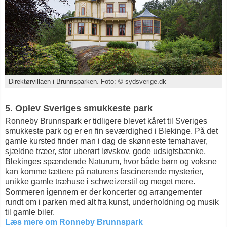
Direktørvillaen i Brunnsparken. Foto: © sydsverige.dk
5. Oplev Sveriges smukkeste park
Ronneby Brunnspark er tidligere blevet kåret til Sveriges
smukkeste park og er en fin seværdighed i Blekinge. På det
gamle kursted finder man i dag de skønneste temahaver,
sjældne træer, stor uberørt løvskov, gode udsigtsbænke,
Blekinges spændende Naturum, hvor både børn og voksne
kan komme tættere på naturens fascinerende mysterier,
unikke gamle træhuse i schweizerstil og meget mere.
Sommeren igennem er der koncerter og arrangementer
rundt om i parken med alt fra kunst, underholdning og musik
til gamle biler.
Læs mere om Ronneby Brunnspark