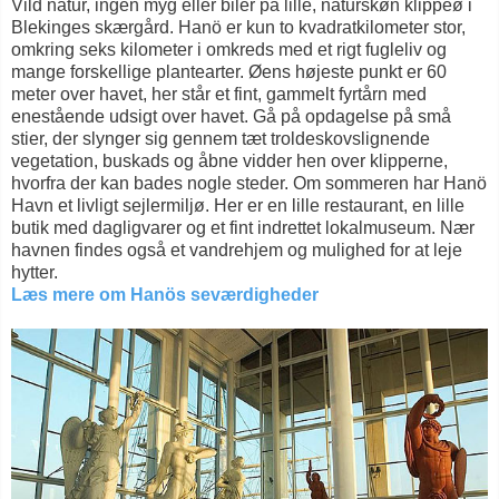
Vild natur, ingen myg eller biler på lille, naturskøn klippeø i
Blekinges skærgård. Hanö er kun to kvadratkilometer stor,
omkring seks kilometer i omkreds med et rigt fugleliv og
mange forskellige plantearter. Øens højeste punkt er 60
meter over havet, her står et fint, gammelt fyrtårn med
enestående udsigt over havet. Gå på opdagelse på små
stier, der slynger sig gennem tæt troldeskovslignende
vegetation, buskads og åbne vidder hen over klipperne,
hvorfra der kan bades nogle steder. Om sommeren har Hanö
Havn et livligt sejlermiljø. Her er en lille restaurant, en lille
butik med dagligvarer og et fint indrettet lokalmuseum. Nær
havnen findes også et vandrehjem og mulighed for at leje
hytter.
Læs mere om Hanös seværdigheder