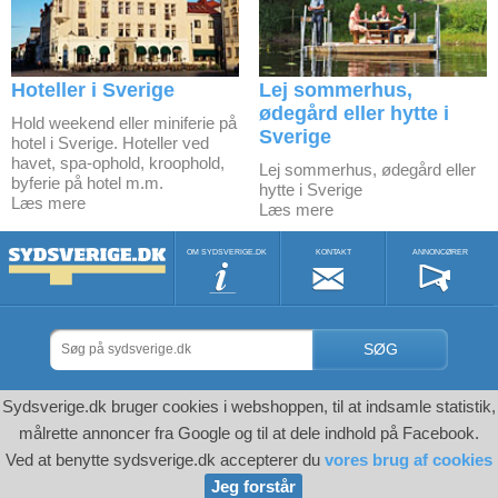
Hoteller i Sverige
Lej sommerhus,
ødegård eller hytte i
Hold weekend eller miniferie på
Sverige
hotel i Sverige. Hoteller ved
havet, spa-ophold, kroophold,
Lej sommerhus, ødegård eller
byferie på hotel m.m.
hytte i Sverige
Læs mere
Læs mere
OM SYDSVERIGE.DK
KONTAKT
ANNONCØRER
SØG
Sydsverige.dk bruger cookies i webshoppen, til at indsamle statistik,
målrette annoncer fra Google og til at dele indhold på Facebook.
Ved at benytte sydsverige.dk accepterer du
vores brug af cookies
Jeg forstår