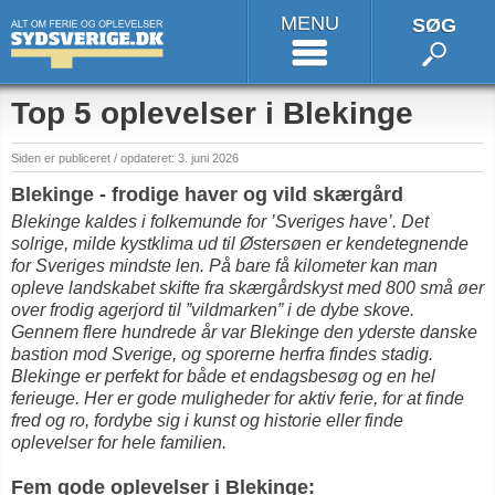
MENU
SØG
Top 5 oplevelser i Blekinge
Siden er publiceret / opdateret: 3. juni 2026
Blekinge - frodige haver og vild skærgård
Blekinge kaldes i folkemunde for ’Sveriges have’. Det
solrige, milde kystklima ud til Østersøen er kendetegnende
for Sveriges mindste len. På bare få kilometer kan man
opleve landskabet skifte fra skærgårdskyst med 800 små øer
over frodig agerjord til ”vildmarken” i de dybe skove.
Gennem flere hundrede år var Blekinge den yderste danske
bastion mod Sverige, og sporerne herfra findes stadig.
Blekinge er perfekt for både et endagsbesøg og en hel
ferieuge. Her er gode muligheder for aktiv ferie, for at finde
fred og ro, fordybe sig i kunst og historie eller finde
oplevelser for hele familien.
Fem gode oplevelser i Blekinge: