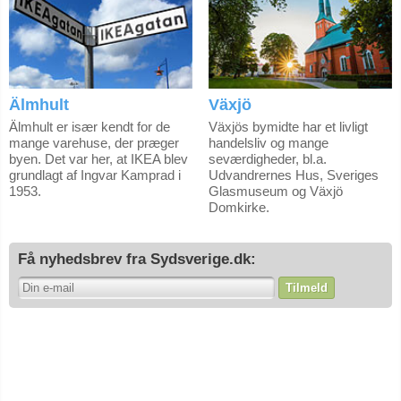
Älmhult
Växjö
Älmhult er især kendt for de
Växjös bymidte har et livligt
mange varehuse, der præger
handelsliv og mange
byen. Det var her, at IKEA blev
seværdigheder, bl.a.
grundlagt af Ingvar Kamprad i
Udvandrernes Hus, Sveriges
1953.
Glasmuseum og Växjö
Domkirke.
Få nyhedsbrev fra Sydsverige.dk:
Tilmeld