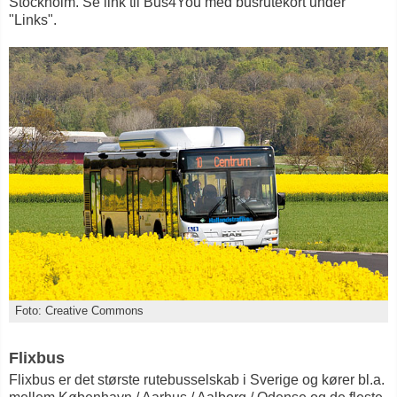
Stockholm. Se link til Bus4You med busrutekort under
"Links".
Foto: Creative Commons
Flixbus
Flixbus er det største rutebusselskab i Sverige og kører bl.a.