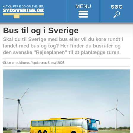
MENU
SØG
Bus til og i Sverige
Skal du til Sverige med bus eller vil du køre rundt i
landet med bus og tog? Her finder du busruter og
den svenske "Rejseplanen" til at planlægge turen.
Siden er publiceret / opdateret: 6. maj 2025