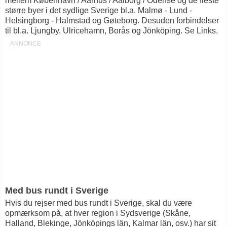
mellem København / Aarhus / Aalborg / Odense og de fleste
større byer i det sydlige Sverige bl.a. Malmø - Lund -
Helsingborg - Halmstad og Gøteborg. Desuden forbindelser
til bl.a. Ljungby, Ulricehamn, Borås og Jönköping. Se Links.
Med bus rundt i Sverige
Hvis du rejser med bus rundt i Sverige, skal du være
opmærksom på, at hver region i Sydsverige (Skåne,
Halland, Blekinge, Jönköpings län, Kalmar län, osv.) har sit