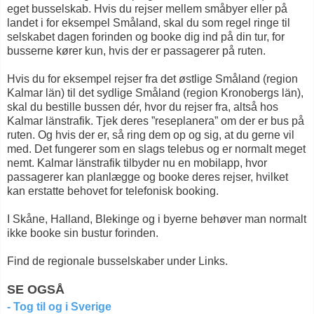
eget busselskab. Hvis du rejser mellem småbyer eller på
landet i for eksempel Småland, skal du som regel ringe til
selskabet dagen forinden og booke dig ind på din tur, for
busserne kører kun, hvis der er passagerer på ruten.
Hvis du for eksempel rejser fra det østlige Småland (region
Kalmar län) til det sydlige Småland (region Kronobergs län),
skal du bestille bussen dér, hvor du rejser fra, altså hos
Kalmar länstrafik. Tjek deres ”reseplanera” om der er bus på
ruten. Og hvis der er, så ring dem op og sig, at du gerne vil
med. Det fungerer som en slags telebus og er normalt meget
nemt. Kalmar länstrafik tilbyder nu en mobilapp, hvor
passagerer kan planlægge og booke deres rejser, hvilket
kan erstatte behovet for telefonisk booking.
I Skåne, Halland, Blekinge og i byerne behøver man normalt
ikke booke sin bustur forinden.
Find de regionale busselskaber under Links.
SE OGSÅ
- Tog til og i Sverige