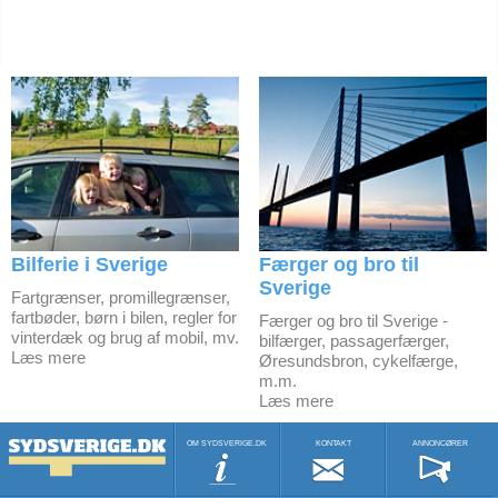
Bilferie i Sverige
Færger og bro til
Sverige
Fartgrænser, promillegrænser,
fartbøder, børn i bilen, regler for
Færger og bro til Sverige -
vinterdæk og brug af mobil, mv.
bilfærger, passagerfærger,
Læs mere
Øresundsbron, cykelfærge,
m.m.
Læs mere
OM SYDSVERIGE.DK
KONTAKT
ANNONCØRER