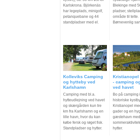
Karlskrona. Björkenäs
Blekinge med 50
har legeplads, minigolf,
pladser, stellpl
petanquebane og 44
område til telte.
standpladser med el.
Børnevenlig san
Kolleviks Camping
Kristianopel
og hytteby ved
- camping og
Karlshamn
ved havet
Camping med bl.a.
Bo på camping 
hytteudlejning ved havet
historiske kystb
og skærgården kun tre
Kristianopel m
km fra Karlshamn og en
gader og en hyg
lille havn, hvor du kan
gæstehavn me
købe fersk og røget fisk.
sommeraktivitet
Standpladser og hytter.
hytter.