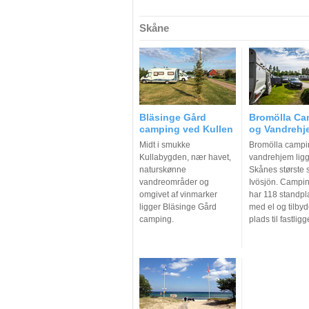
Skåne
Bläsinge Gård
Bromölla Ca
camping ved Kullen
og Vandrehj
Midt i smukke
Bromölla campi
Kullabygden, nær havet,
vandrehjem ligge
naturskønne
Skånes største 
vandreområder og
Ivösjön. Campi
omgivet af vinmarker
har 118 standpl
ligger Bläsinge Gård
med el og tilby
camping.
plads til fastligg