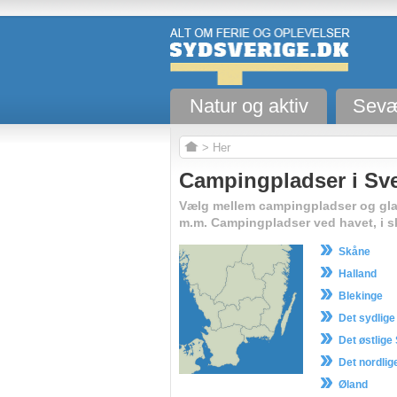
Natur og aktiv
Sevæ
> Her
Campingpladser i Sve
Vælg mellem campingpladser og gla
m.m. Campingpladser ved havet, i s
Skåne
Halland
Blekinge
Det sydlig
Det østlige
Det nordli
Øland