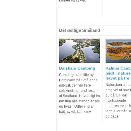
kanoer og cykler.
Det østlige Småland
Dalskärs Camping
Kalmar Camp
midt i natur
Camping i den lille by
havet på tre 
Bergkvara på Smålands
Naturskøn cam
østkyst, der har flere
omgivet af hav.
solskinstimer end resten
du gå tur i det
af Småland. Havudsigt fra
nærliggende
næsten alle standpladser
naturreservat, fi
og hytter. Udlejning af
land eller båd s
båd, cykel, kajak mv.
og bade.