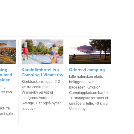
ing -
Karaktärshotellets
Odensvi camping
en med
Camping i Vimmerby
Lille naturskøn plads
sider
Björkbackens ligger 2-3
beliggende ved
ping
km fra centrum af
badesøen Kyrksjön.
 Her kan
Vimmerby og Astrid
Campingpladsen har blot
Lindgrens Verden i
10 standpladser samt et
Sverige. Har også hytter
område til telte. 40 km til
ske fra
(stugby).
Vimmerby.
amt sole