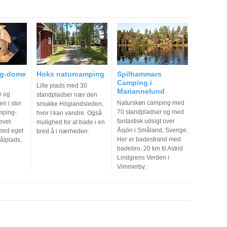
ng-dome
Hoks naturcamping
Spilhammars
Camping i
Lille plads med 30
Mariannelund
r og
standpladser nær den
Naturskøn camping med
n i stor
smukke Höglandsleden,
70 standpladser og med
mping-
hvor I kan vandre. Også
fantastisk udsigt over
ævet
mulighed for at bade i en
Åsjön i Småland, Sverige.
med eget
bred å i nærheden.
Her er badestrand med
ålplads.
badebro. 20 km til Astrid
Lindgrens Verden i
Vimmerby.