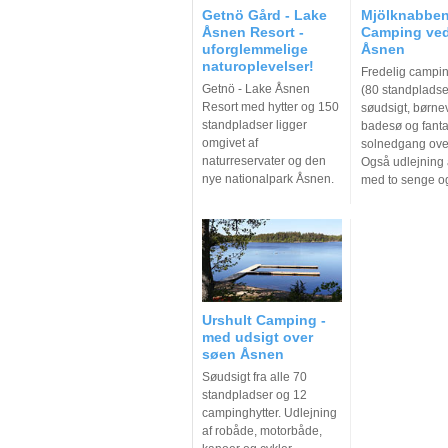
Getnö Gård - Lake
Mjölknabbe
Åsnen Resort -
Camping ve
uforglemmelige
Åsnen
naturoplevelser!
Fredelig campi
Getnö - Lake Åsnen
(80 standplads
Resort med hytter og 150
søudsigt, børne
standpladser ligger
badesø og fanta
omgivet af
solnedgang ove
naturreservater og den
Også udlejning a
nye nationalpark Åsnen.
med to senge o
Urshult Camping -
med udsigt over
søen Åsnen
Søudsigt fra alle 70
standpladser og 12
campinghytter. Udlejning
af robåde, motorbåde,