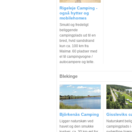
Rigeleje Camping -
også hytter og
mobilehomes
Smukt og fredeligt
beliggende
campingplads ud til en
bred, hvid sandstrand
kun ca. 100 km fra
Malmø. 60 pladser med
el til campingvogne /
autocampere og telte.
Blekinge
Björkenäs Camping
Gissleviks 
Ligger naturskøn ved
Naturskønt bel
havet og den smukke
campingplads i 
kystvej, ca. 30 km øst for
sydøstlige hjørn