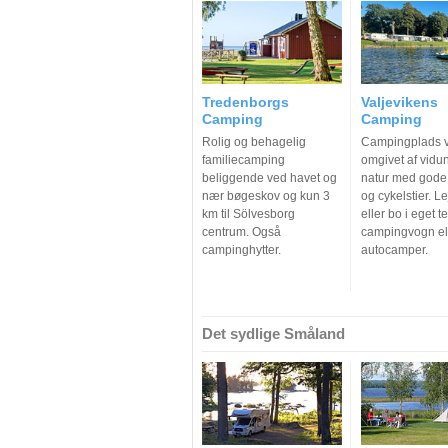
Tredenborgs
Valjevikens
Camping
Camping
Rolig og behagelig
Campingplads v
familiecamping
omgivet af vidu
beliggende ved havet og
natur med gode
nær bøgeskov og kun 3
og cykelstier. Le
km til Sölvesborg
eller bo i eget tel
centrum. Også
campingvogn el
campinghytter.
autocamper.
Det sydlige Småland