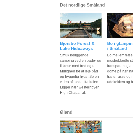
Det nordlige Småland
Bjorsbo Forest &
Bo i glampi
Lake Hideaways
i Småland
Smuk beliggende
Bo mellem træe
camping ved en bade- og
mosbeklædte ste
fiskesø med fred og ro.
transparent gla
Mulighed for at leje båd
dome på højt h
og hyggelig hytte. Se en
træterrasse og 
video af stedet fra luften.
udekøkken og b
Ligger nær westernbyen
High Chaparral.
Øland