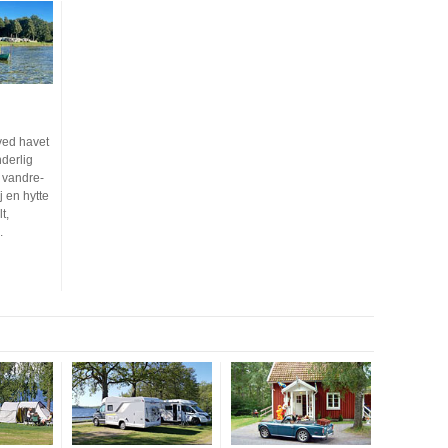
ed havet
nderlig
 vandre-
j en hytte
t,
.