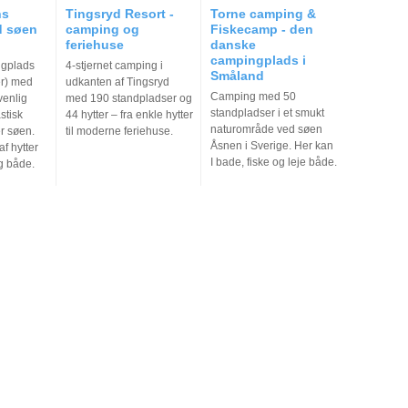
ns
Tingsryd Resort -
Torne camping &
d søen
camping og
Fiskecamp - den
feriehuse
danske
campingplads i
ngplads
4-stjernet camping i
Småland
er) med
udkanten af Tingsryd
Camping med 50
venlig
med 190 standpladser og
standpladser i et smukt
stisk
44 hytter – fra enkle hytter
naturområde ved søen
r søen.
til moderne feriehuse.
Åsnen i Sverige. Her kan
f hytter
I bade, fiske og leje både.
g både.