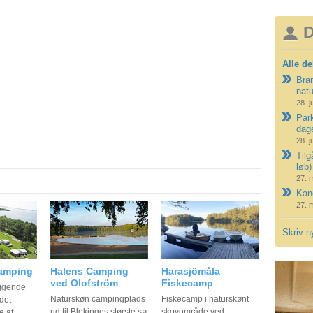
D
Alle de
Bran
nat
28. j
Park
dag
28. j
Tilg
løb)
27. 
Kano
27. 
Skriv n
camping
Halens Camping
Harasjömåla
ved Olofström
Fiskecamp
iggende
Naturskøn campingplads
Fiskecamp i naturskønt
det
ud til Blekinges største sø
skovområde ved
e af