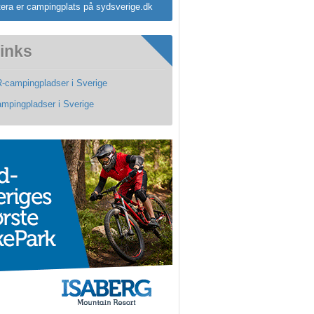
era er campingplats på sydsverige.dk
inks
-campingpladser i Sverige
ampingpladser i Sverige