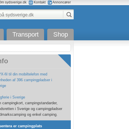
m sydsverige.dk
Kontakt
Annoncører
Transport
Shop
nfo
-fil til din mobiltelefon med
nheden af 396 campingpladser i
rige
ferie i Sverige
 campingkort, campingstandarder,
dsretten i Sverige og campingpladser
ldmarkscamping og enkel camping.
sentera er campingplats