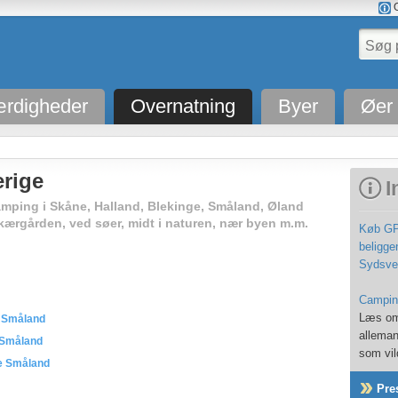
O
rdigheder
Overnatning
Byer
Øer
rige
I
mping i Skåne, Halland, Blekinge, Småland, Øland
kærgården, ved søer, midt i naturen, nær byen m.m.
Køb GPX
beligge
Sydsve
Camping
Læs om
e Småland
alleman
 Småland
som vi
ge Småland
Pre