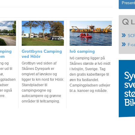
Present
L
SCR
F-c
mping
Grottbyns Camping
Ivö camping
em
ved Höör
Ivö camping ligger på
ng og
Grottbyn ved siden af
Skånes største ø Ivö midt
r ud til
Skånes Dyrepark er
i Ivösjön, Sverige. Tag
sø,
omgivet af løvskov og
den gratis kabelfærge til
ngpladsen
ligger to km nord for Höör.
øen fra fastlandet.
adser
Standpladser til
Campingpladsen udlejer
der også
campingvogne og
bl.a. kanoer og robåde.
ere.
autocampere og grønne
områder til teltcamping.