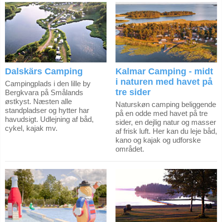
Dalskärs Camping
Kalmar Camping - midt
i naturen med havet på
Campingplads i den lille by
tre sider
Bergkvara på Smålands
østkyst. Næsten alle
Naturskøn camping beliggende
standpladser og hytter har
på en odde med havet på tre
havudsigt. Udlejning af båd,
sider, en dejlig natur og masser
cykel, kajak mv.
af frisk luft. Her kan du leje båd,
kano og kajak og udforske
området.