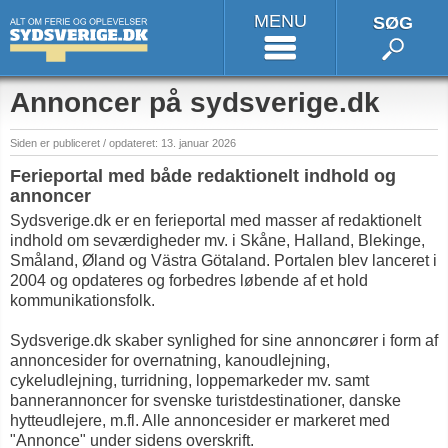
MENU
SØG
Annoncer på sydsverige.dk
Siden er publiceret / opdateret: 13. januar 2026
Ferieportal med både redaktionelt indhold og
annoncer
Sydsverige.dk er en ferieportal med masser af redaktionelt
indhold om seværdigheder mv. i Skåne, Halland, Blekinge,
Småland, Øland og Västra Götaland. Portalen blev lanceret i
2004 og opdateres og forbedres løbende af et hold
kommunikationsfolk.
Sydsverige.dk skaber synlighed for sine annoncører i form af
annoncesider for overnatning, kanoudlejning,
cykeludlejning, turridning, loppemarkeder mv. samt
bannerannoncer for svenske turistdestinationer, danske
hytteudlejere, m.fl. Alle annoncesider er markeret med
"Annonce" under sidens overskrift.