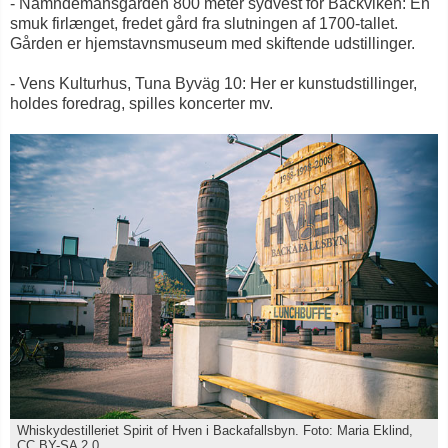
- Nämndemansgården 800 meter sydvest for Bäckviken: En
smuk firlænget, fredet gård fra slutningen af 1700-tallet.
Gården er hjemstavnsmuseum med skiftende udstillinger.
- Vens Kulturhus, Tuna Byväg 10: Her er kunstudstillinger,
holdes foredrag, spilles koncerter mv.
Whiskydestilleriet Spirit of Hven i Backafallsbyn. Foto: Maria Eklind,
CC BY-SA 2.0