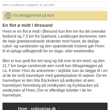
Siden er publiceret / opdateret: 11. juni 2026
Vis beliggenhed på kort
En flot ø midt i Øresund
Hven er en flot ø midt i Øresund kun fem km fra det svenske
fastland og 7,5 km fra Sjælland. Landbruget dominerer, men
de høje græsbevoksede skrænter mod havet, de dejlige
cykel- og vandrestier og den spændende historie gør Hven
til et oplagt udflugtsmål for en dags- eller weekendtur.
Øen er kun godt fire km lang og lidt over to km bred, og den
11,7 km lange vandrerute øen rundt kan tilbagelægges på
ca. 4 timer. Hvis du ankommer i sejlbåd, kan du lægge til i en
af de tre små havnebyer med gæstepladser til sejlere. De tre
havnebyer er den lille Bäckviken på østkysten af øen,
havnebyen Norreborg på nordkysten og Kyrkbacken på
vestkysten af Hven. Der er offentlige toiletter i de tre
havnebyer.