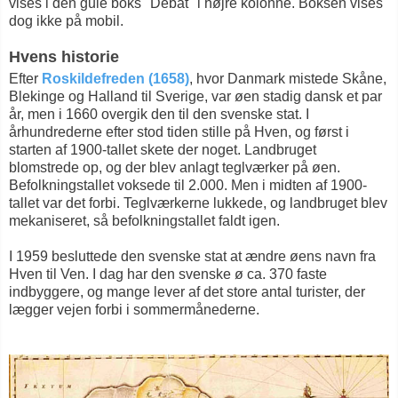
vises i den gule boks "Debat" i højre kolonne. Boksen vises
dog ikke på mobil.
Hvens historie
Efter
Roskildefreden (1658)
, hvor Danmark mistede Skåne,
Blekinge og Halland til Sverige, var øen stadig dansk et par
år, men i 1660 overgik den til den svenske stat. I
århundrederne efter stod tiden stille på Hven, og først i
starten af 1900-tallet skete der noget. Landbruget
blomstrede op, og der blev anlagt teglværker på øen.
Befolkningstallet voksede til 2.000. Men i midten af 1900-
tallet var det forbi. Teglværkerne lukkede, og landbruget blev
mekaniseret, så befolkningstallet faldt igen.
I 1959 besluttede den svenske stat at ændre øens navn fra
Hven til Ven. I dag har den svenske ø ca. 370 faste
indbyggere, og mange lever af det store antal turister, der
lægger vejen forbi i sommermånederne.