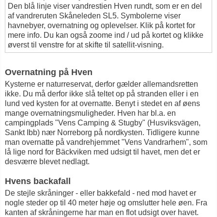
Den blå linje viser vandrestien Hven rundt, som er en del
af vandreruten Skåneleden SL5. Symbolerne viser
havnebyer, overnatning og oplevelser. Klik på kortet for
mere info. Du kan også zoome ind / ud på kortet og klikke
øverst til venstre for at skifte til satellit-visning.
Overnatning på Hven
Kysterne er naturreservat, derfor gælder allemandsretten
ikke. Du må derfor ikke slå teltet op på stranden eller i en
lund ved kysten for at overnatte. Benyt i stedet en af øens
mange overnatningsmuligheder. Hven har bl.a. en
campingplads "Vens Camping & Stugby" (Husviksvägen,
Sankt Ibb) nær Norreborg på nordkysten. Tidligere kunne
man overnatte på vandrehjemmet "Vens Vandrarhem", som
lå lige nord for Bäckviken med udsigt til havet, men det er
desværre blevet nedlagt.
Hvens backafall
De stejle skråninger - eller bakkefald - ned mod havet er
nogle steder op til 40 meter høje og omslutter hele øen. Fra
kanten af skråningerne har man en flot udsigt over havet.