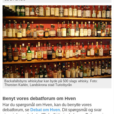
Backafallsbyns whiskybar kan byde på 500 slags whisky. Foto:
Thorsten Karlén, Landskrona stad Turistbyrån
Benyt vores debatforum om Hven
Har du spørgsmål om Hven, kan du benytte vores
debatforum, se
Debat om Hven
. Dit spørgsmål og svar