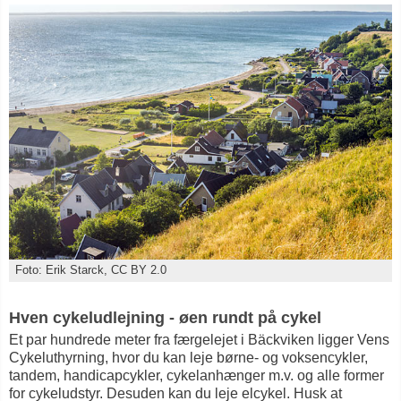
Foto: Erik Starck, CC BY 2.0
Hven cykeludlejning - øen rundt på cykel
Et par hundrede meter fra færgelejet i Bäckviken ligger Vens
Cykeluthyrning, hvor du kan leje børne- og voksencykler,
tandem, handicapcykler, cykelanhænger m.v. og alle former
for cykeludstyr. Desuden kan du leje elcykel. Husk at