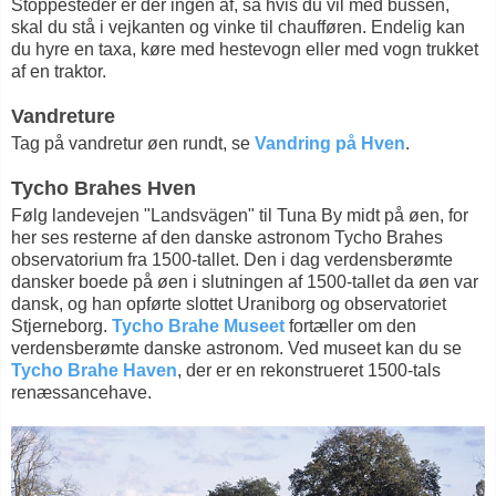
Stoppesteder er der ingen af, så hvis du vil med bussen,
skal du stå i vejkanten og vinke til chaufføren. Endelig kan
du hyre en taxa, køre med hestevogn eller med vogn trukket
af en traktor.
Vandreture
Tag på vandretur øen rundt, se
Vandring på Hven
.
Tycho Brahes Hven
Følg landevejen "Landsvägen" til Tuna By midt på øen, for
her ses resterne af den danske astronom Tycho Brahes
observatorium fra 1500-tallet. Den i dag verdensberømte
dansker boede på øen i slutningen af 1500-tallet da øen var
dansk, og han opførte slottet Uraniborg og observatoriet
Stjerneborg.
Tycho Brahe Museet
fortæller om den
verdensberømte danske astronom. Ved museet kan du se
Tycho Brahe Haven
, der er en rekonstrueret 1500-tals
renæssancehave.