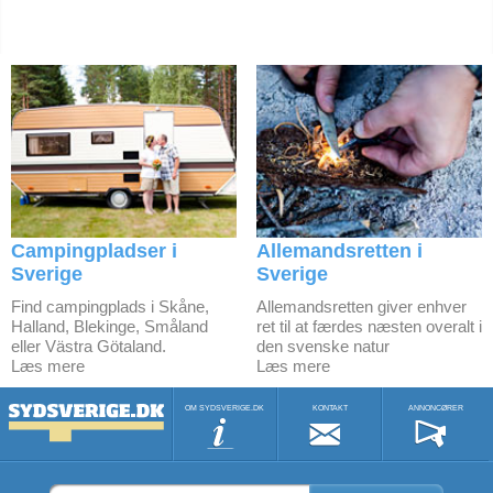
Campingpladser i
Allemandsretten i
Sverige
Sverige
Find campingplads i Skåne,
Allemandsretten giver enhver
Halland, Blekinge, Småland
ret til at færdes næsten overalt i
eller Västra Götaland.
den svenske natur
Læs mere
Læs mere
OM SYDSVERIGE.DK
KONTAKT
ANNONCØRER