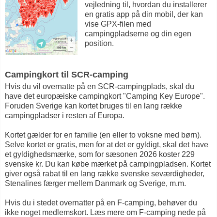
vejledning til, hvordan du installerer
en gratis app på din mobil, der kan
vise GPX-filen med
campingpladserne og din egen
position.
Campingkort til SCR-camping
Hvis du vil overnatte på en SCR-campingplads, skal du
have det europæiske campingkort "Camping Key Europe".
Foruden Sverige kan kortet bruges til en lang række
campingpladser i resten af Europa.
Kortet gælder for en familie (en eller to voksne med børn).
Selve kortet er gratis, men for at det er gyldigt, skal det have
et gyldighedsmærke, som for sæsonen 2026 koster 229
svenske kr. Du kan købe mærket på campingpladsen. Kortet
giver også rabat til en lang række svenske seværdigheder,
Stenalines færger mellem Danmark og Sverige, m.m.
Hvis du i stedet overnatter på en F-camping, behøver du
ikke noget medlemskort. Læs mere om F-camping nede på