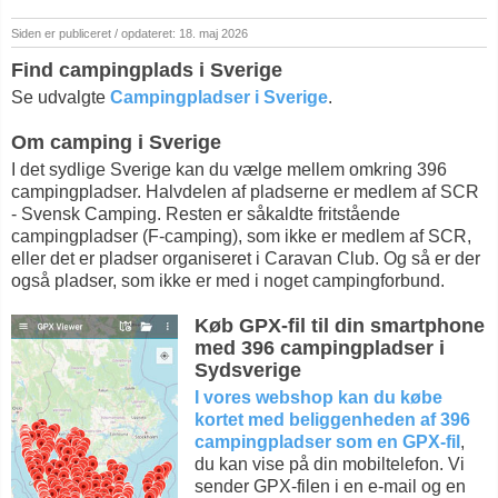
Siden er publiceret / opdateret: 18. maj 2026
Find campingplads i Sverige
Se udvalgte
Campingpladser i Sverige
.
Om camping i Sverige
I det sydlige Sverige kan du vælge mellem omkring 396
campingpladser. Halvdelen af pladserne er medlem af SCR
- Svensk Camping. Resten er såkaldte fritstående
campingpladser (F-camping), som ikke er medlem af SCR,
eller det er pladser organiseret i Caravan Club. Og så er der
også pladser, som ikke er med i noget campingforbund.
Køb GPX-fil til din smartphone
med 396 campingpladser i
Sydsverige
I vores webshop kan du købe
kortet med beliggenheden af 396
campingpladser som en GPX-fil
,
du kan vise på din mobiltelefon. Vi
sender GPX-filen i en e-mail og en