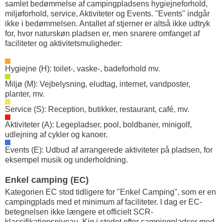
samlet bedømmelse af campingpladsens hygiejneforhold,
miljøforhold, service, Aktiviteter og Events. "Events" indgår
ikke i bedømmelsen. Antallet af stjerner er altså ikke udtryk
for, hvor naturskøn pladsen er, men snarere omfanget af
faciliteter og aktivitetsmuligheder:
Hygiejne (H): toilet-, vaske-, badeforhold mv.
Miljø (M): Vejbelysning, eludtag, internet, vandposter,
planter, mv.
Service (S): Reception, butikker, restaurant, café, mv.
Aktiviteter (A): Legepladser, pool, boldbaner, minigolf,
udlejning af cykler og kanoer.
Events (E): Udbud af arrangerede aktiviteter på pladsen, for
eksempel musik og underholdning.
Enkel camping (EC)
Kategorien EC stod tidligere for "Enkel Camping", som er en
campingplads med et minimum af faciliteter. I dag er EC-
betegnelsen ikke længere et officielt SCR-
klassifikationsniveau. Kig i stedet efter campingpladser med