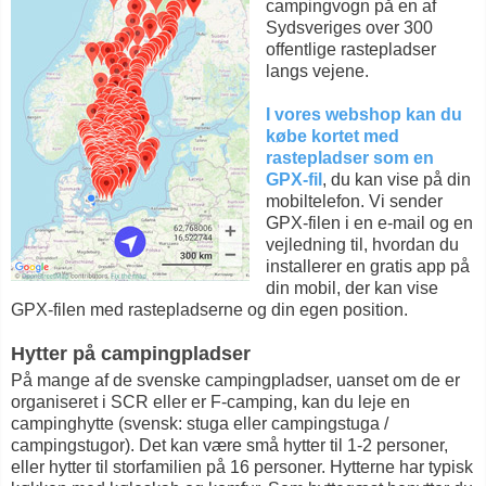
campingvogn på en af
Sydsveriges over 300
offentlige rastepladser
langs vejene.
I vores webshop kan du
købe kortet med
rastepladser som en
GPX-fil
, du kan vise på din
mobiltelefon. Vi sender
GPX-filen i en e-mail og en
vejledning til, hvordan du
installerer en gratis app på
din mobil, der kan vise
GPX-filen med rastepladserne og din egen position.
Hytter på campingpladser
På mange af de svenske campingpladser, uanset om de er
organiseret i SCR eller er F-camping, kan du leje en
campinghytte (svensk: stuga eller campingstuga /
campingstugor). Det kan være små hytter til 1-2 personer,
eller hytter til storfamilien på 16 personer. Hytterne har typisk