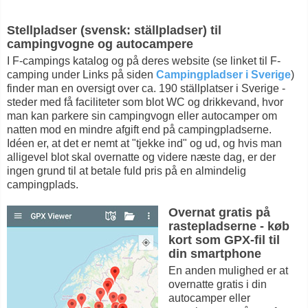
Stellpladser (svensk: ställpladser) til
campingvogne og autocampere
I F-campings katalog og på deres website (se linket til F-
camping under Links på siden
Campingpladser i Sverige
)
finder man en oversigt over ca. 190 ställplatser i Sverige -
steder med få faciliteter som blot WC og drikkevand, hvor
man kan parkere sin campingvogn eller autocamper om
natten mod en mindre afgift end på campingpladserne.
Idéen er, at det er nemt at "tjekke ind" og ud, og hvis man
alligevel blot skal overnatte og videre næste dag, er der
ingen grund til at betale fuld pris på en almindelig
campingplads.
Overnat gratis på
rastepladserne - køb
kort som GPX-fil til
din smartphone
En anden mulighed er at
overnatte gratis i din
autocamper eller