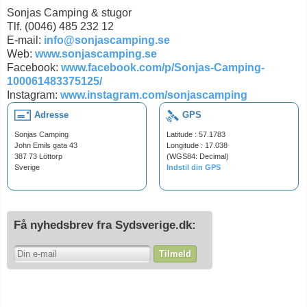
Sonjas Camping & stugor
Tlf. (0046) 485 232 12
E-mail:
info@sonjascamping.se
Web:
www.sonjascamping.se
Facebook:
www.facebook.com/p/Sonjas-Camping-
100061483375125/
Instagram:
www.instagram.com/sonjascamping
Adresse
GPS
Sonjas Camping
Latitude : 57.1783
John Emils gata 43
Longitude : 17.038
387 73 Löttorp
(WGS84: Decimal)
Sverige
Indstil din GPS
Få nyhedsbrev fra Sydsverige.dk:
Tilmeld