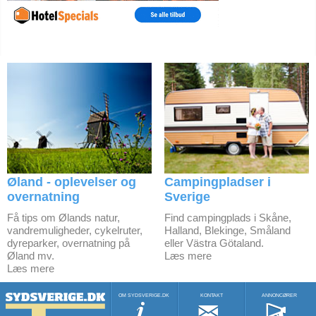
Øland - oplevelser og
Campingpladser i
overnatning
Sverige
Få tips om Ølands natur,
Find campingplads i Skåne,
vandremuligheder, cykelruter,
Halland, Blekinge, Småland
dyreparker, overnatning på
eller Västra Götaland.
Øland mv.
Læs mere
Læs mere
OM SYDSVERIGE.DK
KONTAKT
ANNONCØRER