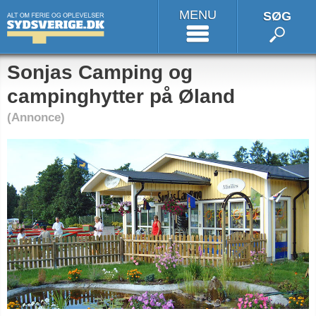
MENU
SØG
Sonjas Camping og
campinghytter på Øland
(Annonce)