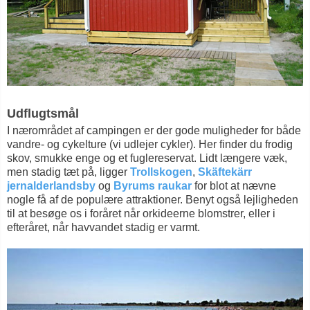
Udflugtsmål
I nærområdet af campingen er der gode muligheder for både
vandre- og cykelture (vi udlejer cykler). Her finder du frodig
skov, smukke enge og et fuglereservat. Lidt længere væk,
men stadig tæt på, ligger
Trollskogen
,
Skäftekärr
jernalderlandsby
og
Byrums raukar
for blot at nævne
nogle få af de populære attraktioner. Benyt også lejligheden
til at besøge os i foråret når orkideerne blomstrer, eller i
efteråret, når havvandet stadig er varmt.