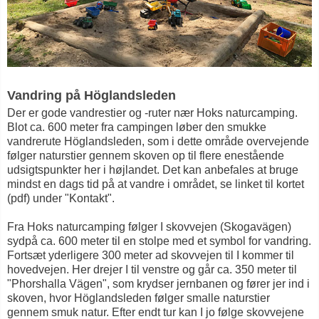
Vandring på Höglandsleden
Der er gode vandrestier og -ruter nær Hoks naturcamping.
Blot ca. 600 meter fra campingen løber den smukke
vandrerute Höglandsleden, som i dette område overvejende
følger naturstier gennem skoven op til flere enestående
udsigtspunkter her i højlandet. Det kan anbefales at bruge
mindst en dags tid på at vandre i området, se linket til kortet
(pdf) under "Kontakt".
Fra Hoks naturcamping følger I skovvejen (Skogavägen)
sydpå ca. 600 meter til en stolpe med et symbol for vandring.
Fortsæt yderligere 300 meter ad skovvejen til I kommer til
hovedvejen. Her drejer I til venstre og går ca. 350 meter til
"Phorshalla Vägen", som krydser jernbanen og fører jer ind i
skoven, hvor Höglandsleden følger smalle naturstier
gennem smuk natur. Efter endt tur kan I jo følge skovvejene