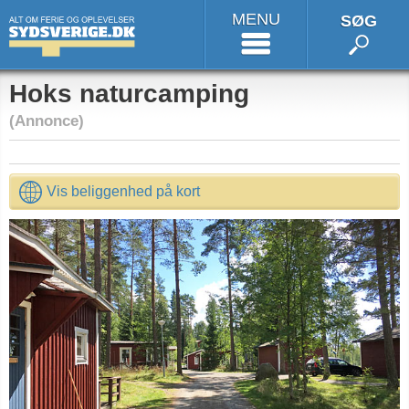
MENU
SØG
Hoks naturcamping
(Annonce)
Vis beliggenhed på kort