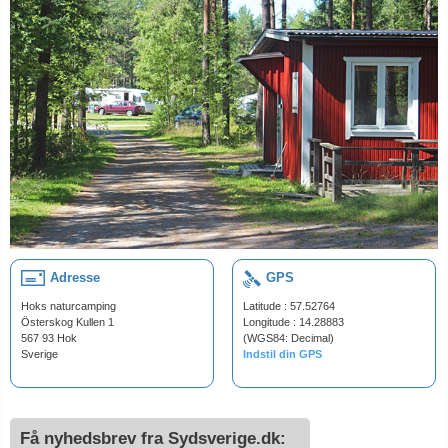
Adresse
GPS
Hoks naturcamping
Latitude : 57.52764
Österskog Kullen 1
Longitude : 14.28883
567 93 Hok
(WGS84: Decimal)
Sverige
Indstil din GPS
Få nyhedsbrev fra Sydsverige.dk: