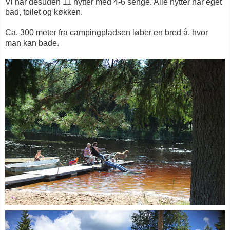
Vi har desuden 11 hytter med 4-6 senge. Alle hytter har eget
bad, toilet og køkken.
Ca. 300 meter fra campingpladsen løber en bred å, hvor
man kan bade.