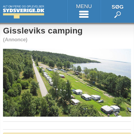
MENU
SØG
Gissleviks camping
(Annonce)