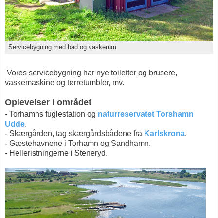
Servicebygning med bad og vaskerum
Vores servicebygning har ​nye toiletter og brusere,
vaskemaskine og tørretumbler, mv.
Oplevelser i området
- Torhamns fuglestation og
naturreservatet Torshamn
Udde
.
- Skærgården, tag skærgårdsbådene fra
Karlskrona
.
- Gæstehavnene i Torhamn og Sandhamn.
- Helleristningerne i Steneryd.