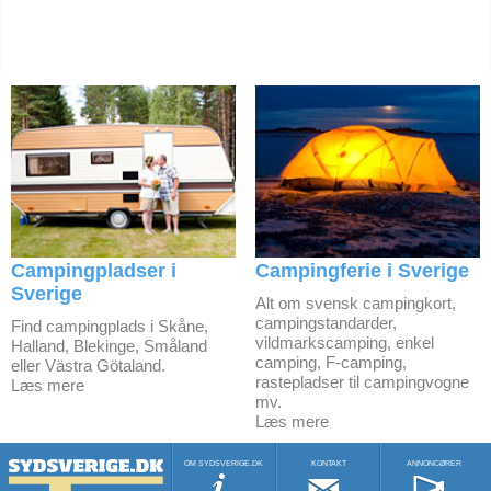
Campingpladser i
Campingferie i Sverige
Sverige
Alt om svensk campingkort,
campingstandarder,
Find campingplads i Skåne,
vildmarkscamping, enkel
Halland, Blekinge, Småland
camping, F-camping,
eller Västra Götaland.
rastepladser til campingvogne
Læs mere
mv.
Læs mere
OM SYDSVERIGE.DK
KONTAKT
ANNONCØRER