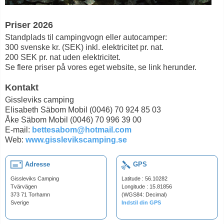
Priser 2026
Standplads til campingvogn eller autocamper:
300 svenske kr. (SEK) inkl. elektricitet pr. nat.
200 SEK pr. nat uden elektricitet.
Se flere priser på vores eget website, se link herunder.
Kontakt
Gissleviks camping
Elisabeth Säbom Mobil (0046) 70 924 85 03
Åke Säbom Mobil (0046) 70 996 39 00
E-mail:
bettesabom@hotmail.com
Web:
www.gisslevikscamping.se
Adresse
GPS
Gissleviks Camping
Latitude : 56.10282
Tvärvägen
Longitude : 15.81856
373 71 Torhamn
(WGS84: Decimal)
Sverige
Indstil din GPS