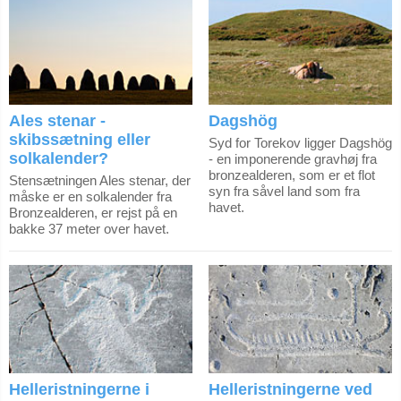
Ales stenar -
Dagshög
skibssætning eller
Syd for Torekov ligger Dagshög
solkalender?
- en imponerende gravhøj fra
bronzealderen, som er et flot
Stensætningen Ales stenar, der
syn fra såvel land som fra
måske er en solkalender fra
havet.
Bronzealderen, er rejst på en
bakke 37 meter over havet.
Helleristningerne i
Helleristningerne ved