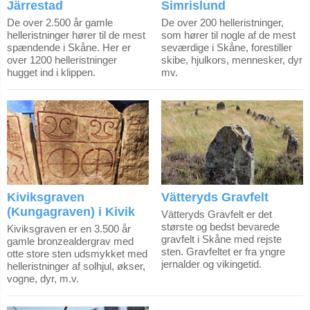
Järrestad
Simrislund
De over 2.500 år gamle
De over 200 helleristninger,
helleristninger hører til de mest
som hører til nogle af de mest
spændende i Skåne. Her er
seværdige i Skåne, forestiller
over 1200 helleristninger
skibe, hjulkors, mennesker, dyr
hugget ind i klippen.
mv.
Kiviksgraven
Vätteryds Gravfelt
(Kungagraven) i Kivik
Vätteryds Gravfelt er det
største og bedst bevarede
Kiviksgraven er en 3.500 år
gravfelt i Skåne med rejste
gamle bronzealdergrav med
sten. Gravfeltet er fra yngre
otte store sten udsmykket med
jernalder og vikingetid.
helleristninger af solhjul, økser,
vogne, dyr, m.v.