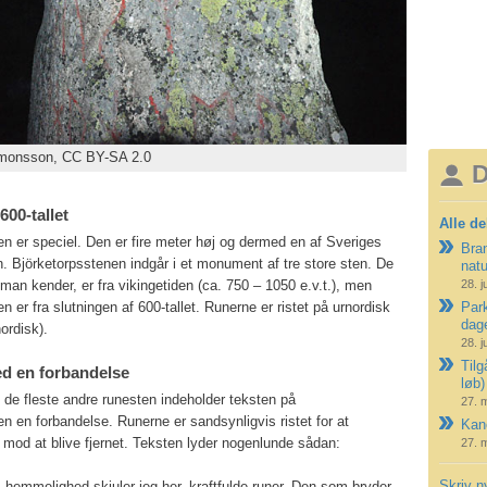
imonsson, CC BY-SA 2.0
D
600-tallet
Alle de
n er speciel. Den er fire meter høj og dermed en af Sveriges
Bran
. Björketorpsstenen indgår i et monument af tre store sten. De
nat
 man kender, er fra vikingetiden (ca. 750 – 1050 e.v.t.), men
28. j
n er fra slutningen af 600-tallet. Runerne er ristet på urnordisk
Park
dag
ordisk).
28. j
Tilg
d en forbandelse
løb)
 de fleste andre runesten indeholder teksten på
27. 
n en forbandelse. Runerne er sandsynligvis ristet for at
Kano
 mod at blive fjernet. Teksten lyder nogenlunde sådan:
27. 
Skriv n
 hemmelighed skjuler jeg her, kraftfulde runer. Den som bryder