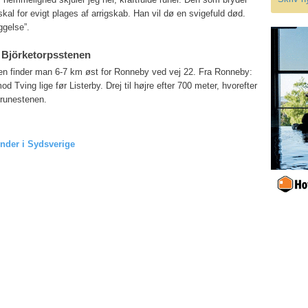
l for evigt plages af arrigskab. Han vil dø en svigefuld død.
gelse”.
u Björketorpsstenen
en finder man 6-7 km øst for Ronneby ved vej 22. Fra Ronneby:
od Tving lige før Listerby. Drej til højre efter 700 meter, hvorefter
runestenen.
inder i Sydsverige