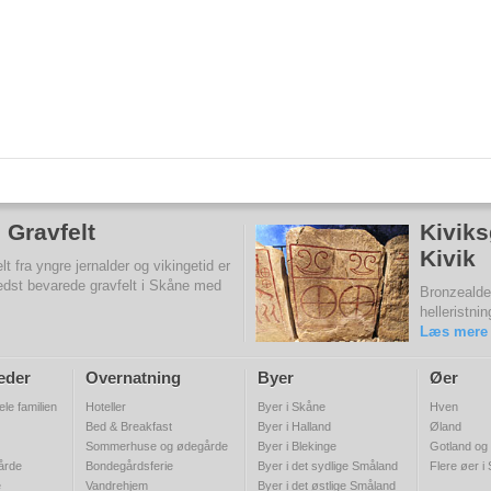
 Gravfelt
Kiviks
Kivik
t fra yngre jernalder og vikingetid er
edst bevarede gravfelt i Skåne med
Bronzealde
helleristnin
Læs mere
eder
Overnatning
Byer
Øer
ele familien
Hoteller
Byer i Skåne
Hven
Bed & Breakfast
Byer i Halland
Øland
Sommerhuse og ødegårde
Byer i Blekinge
Gotland og
gårde
Bondegårdsferie
Byer i det sydlige Småland
Flere øer i
e
Vandrehjem
Byer i det østlige Småland