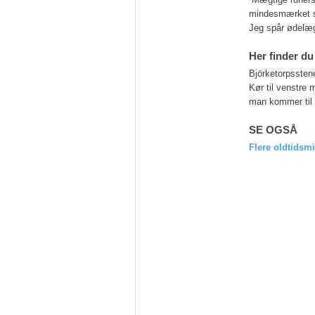
mindesmærket ska
Jeg spår ødelæg
Her finder d
Björketorpssten
Kør til venstre m
man kommer til 
SE OGSÅ
Flere oldtidsm