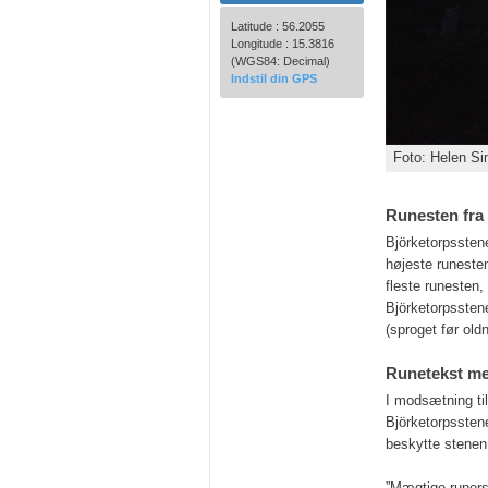
Latitude : 56.2055
Longitude : 15.3816
(WGS84: Decimal)
Indstil din GPS
Foto: Helen S
Runesten fra 
Björketorpsstene
højeste runesten
fleste runesten,
Björketorpsstene
(sproget før oldn
Runetekst me
I modsætning til
Björketorpsstene
beskytte stenen
”Mægtige runers