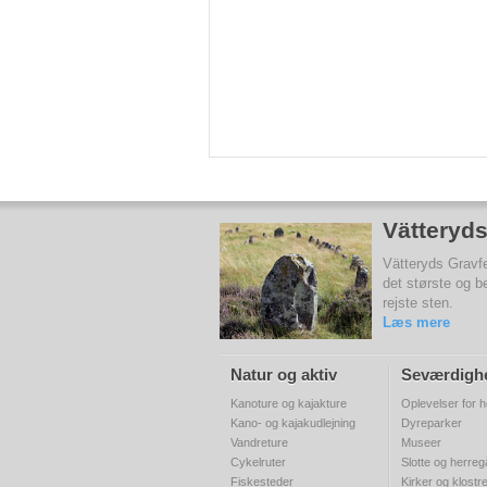
Vätteryds
Vätteryds Gravfel
det største og b
rejste sten.
Læs mere
Natur og aktiv
Seværdigh
Kanoture og kajakture
Oplevelser for h
Kano- og kajakudlejning
Dyreparker
Vandreture
Museer
Cykelruter
Slotte og herre
Fiskesteder
Kirker og klostr