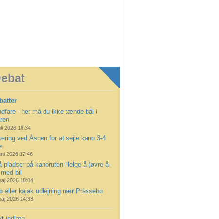
ebat
batter
dfare - her må du ikke tænde bål i
uren
uli 2026 18:34
ering ved Åsnen for at sejle kano 3-4
e
uni 2026 17:46
å pladser på kanoruten Helge å (øvre å-
 med bil
maj 2026 18:04
 eller kajak udlejning nær Prässebo
maj 2026 14:33
yt indlæg