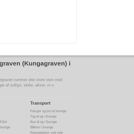
graven (Kungagraven) i
rgraven rummer otte store sten med
ger af solhjul, skibe, økser, m.v.
Transport
Færger og bro til Sverige
Tog til og i Sverige
 Fårö
Bus til og i Sverige
 Sverige
Bilferie i Sverige
Rastepladser ved veje