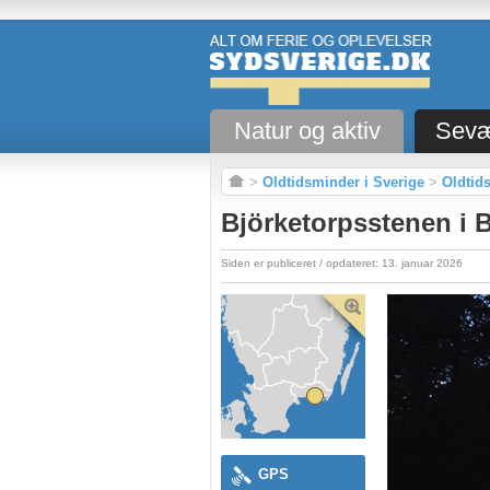
Natur og aktiv
Sevæ
>
Oldtidsminder i Sverige
>
Oldtid
Björketorpsstenen i 
Siden er publiceret / opdateret: 13. januar 2026
GPS