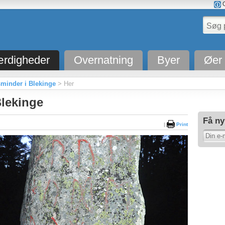
O
rdigheder
Overnatning
Byer
Øer
sminder i Blekinge
> Her
Blekinge
Få ny
|
Print