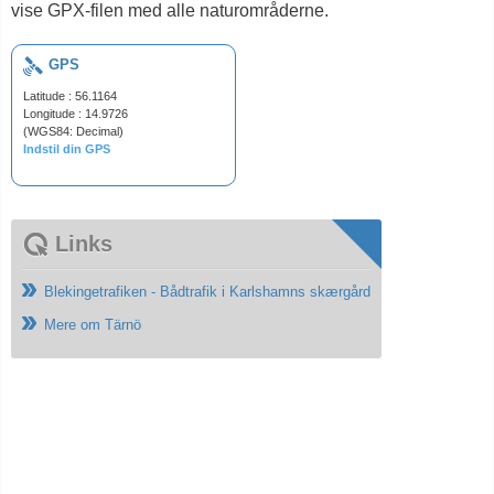
vise GPX-filen med alle naturområderne.
GPS
Latitude : 56.1164
Longitude : 14.9726
(WGS84: Decimal)
Indstil din GPS
Links
Blekingetrafiken - Bådtrafik i Karlshamns skærgård
Mere om Tärnö