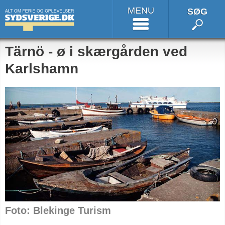
MENU
SØG
Tärnö - ø i skærgården ved
Karlshamn
Foto: Blekinge Turism