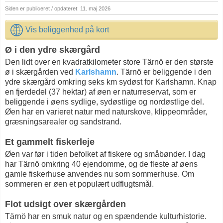
Siden er publiceret / opdateret: 11. maj 2026
Vis beliggenhed på kort
Ø i den ydre skærgård
Den lidt over en kvadratkilometer store Tärnö er den største
ø i skærgården ved
Karlshamn
. Tärnö er beliggende i den
ydre skærgård omkring seks km sydøst for Karlshamn. Knap
en fjerdedel (37 hektar) af øen er naturreservat, som er
beliggende i øens sydlige, sydøstlige og nordøstlige del.
Øen har en varieret natur med naturskove, klippeområder,
græsningsarealer og sandstrand.
Et gammelt fiskerleje
Øen var før i tiden befolket af fiskere og småbønder. I dag
har Tärnö omkring 40 ejendomme, og de fleste af øens
gamle fiskerhuse anvendes nu som sommerhuse. Om
sommeren er øen et populært udflugtsmål.
Flot udsigt over skærgården
Tärnö har en smuk natur og en spændende kulturhistorie.