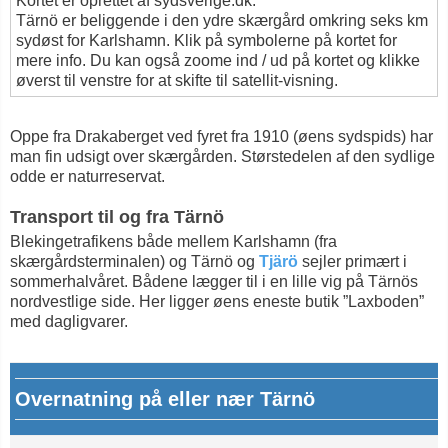
Kortet er oprettet af sydsverige.dk.
Tärnö er beliggende i den ydre skærgård omkring seks km
sydøst for Karlshamn. Klik på symbolerne på kortet for
mere info. Du kan også zoome ind / ud på kortet og klikke
øverst til venstre for at skifte til satellit-visning.
Oppe fra Drakaberget ved fyret fra 1910 (øens sydspids) har
man fin udsigt over skærgården. Størstedelen af den sydlige
odde er naturreservat.
Transport til og fra Tärnö
Blekingetrafikens både mellem Karlshamn (fra
skærgårdsterminalen) og Tärnö og
Tjärö
sejler primært i
sommerhalvåret. Bådene lægger til i en lille vig på Tärnös
nordvestlige side. Her ligger øens eneste butik ”Laxboden”
med dagligvarer.
Overnatning på eller nær Tärnö