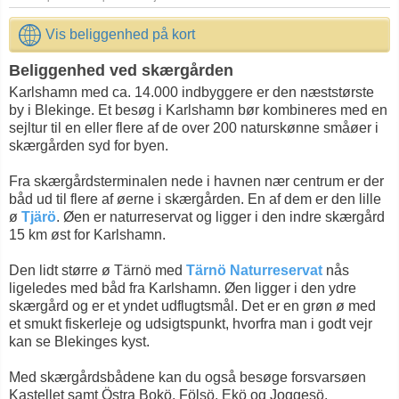
Vis beliggenhed på kort
Beliggenhed ved skærgården
Karlshamn med ca. 14.000 indbyggere er den næststørste
by i Blekinge. Et besøg i Karlshamn bør kombineres med en
sejltur til en eller flere af de over 200 naturskønne småøer i
skærgården syd for byen.
Fra skærgårdsterminalen nede i havnen nær centrum er der
båd ud til flere af øerne i skærgården. En af dem er den lille
ø
Tjärö
. Øen er naturreservat og ligger i den indre skærgård
15 km øst for Karlshamn.
Den lidt større ø Tärnö med
Tärnö Naturreservat
nås
ligeledes med båd fra Karlshamn. Øen ligger i den ydre
skærgård og er et yndet udflugtsmål. Det er en grøn ø med
et smukt fiskerleje og udsigtspunkt, hvorfra man i godt vejr
kan se Blekinges kyst.
Med skærgårdsbådene kan du også besøge forsvarsøen
Kastellet samt Östra Bokö, Fölsö, Ekö og Joggesö.