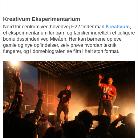
Kreativum Eksperimentarium
Nord for centrum ved hovedvej E22 finder man
Kreativum
,
et eksperimentarium for børn og familier indrettet i et tidligere
bomuldsspinderi ved Mieåen. Her kan børnene opleve
gamle og nye opfindelser, selv prøve hvordan teknik
fungerer, og i domebiografen se film i helt stort format.