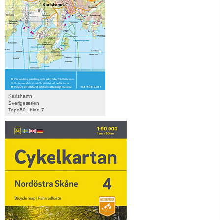
Karlshamn
Sverigeserien
Topo50 - blad 7