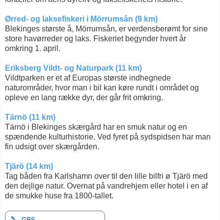
Ørred- og laksefiskeri i Mörrumsån (9 km)
Blekinges største å, Mörrumsån, er verdensberømt for sine
store havørreder og laks. Fiskeriet begynder hvert år
omkring 1. april.
Eriksberg Vildt- og Naturpark (11 km)
Vildtparken er et af Europas største indhegnede
naturområder, hvor man i bil kan køre rundt i området og
opleve en lang række dyr, der går frit omkring.
Tärnö (11 km)
Tärnö i Blekinges skærgård har en smuk natur og en
spændende kulturhistorie. Ved fyret på sydspidsen har man
fin udsigt over skærgården.
Tjärö (14 km)
Tag båden fra Karlshamn over til den lille bilfri ø Tjärö med
den dejlige natur. Overnat på vandrehjem eller hotel i en af
de smukke huse fra 1800-tallet.
GPS