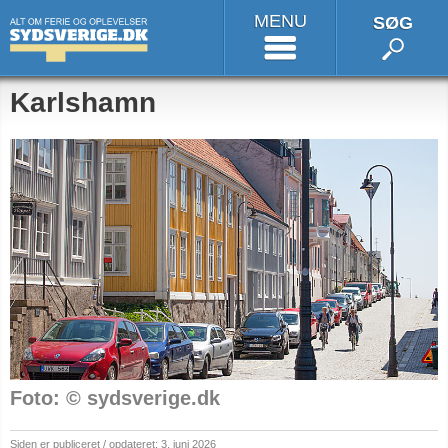
MENU
SØG
Karlshamn
Foto: © sydsverige.dk
Siden er publiceret / opdateret: 3. juni 2026