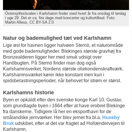
Östersjöfestivalen i Karlshamn finder sted hvert år fra onsdag til lørdag
i uge 29. Det er ca. fire dage med koncerter og kulturtilbud. Foto:
Martin Alleus, CC BY-SA 2.0
Natur og bademulighed tæt ved Karlshamn
Lige øst for havnen ligger halvøen Sternö, et naturområde
med gode bademuligheder. Blekinges største gravhøj fra
Bronzealderen ligger her med smuk udsigt over
Hanöbugten. På Sternö finder man dog også
Karlshamnsverket, Nordens største oliekondenskraftværk.
Karlshamnsværket kører ikke konstant men kun i
spidsbelastningsperioder, når behovet for strøm er størst.
Karlshamns historie
Byen er opkaldt efter den svenske konge Karl 10. Gustav,
som grundlagde byen i 1664 efter at have erobret Blekinge
fra danskerne. Tidligere lå her en eksporthavn for de
smålandske jernværker. Her blev jernet fra bl.a.
Huseby
Bruk
udskibet, efter at det var fragtet ad Hollændervejen til
Karlshamn.