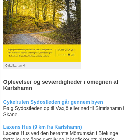
Cykelkartan 4
Oplevelser og seværdigheder i omegnen af
Karlshamn
Cykelruten Sydostleden går gennem byen
Følg Sydostleden op til Växjö eller ned til Simrishamn i
Skåne.
Laxens Hus (9 km fra Karlshamn)
Laxens Hus ved den berømte Mörrumsån i Blekinge
fortæller om åens dyreliv og laksefiskeriets historie.