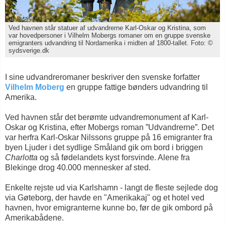
Ved havnen står statuer af udvandrerne Karl-Oskar og Kristina, som
var hovedpersoner i Vilhelm Mobergs romaner om en gruppe svenske
emigranters udvandring til Nordamerika i midten af 1800-tallet. Foto: ©
sydsverige.dk
I sine udvandreromaner beskriver den svenske forfatter
Vilhelm Moberg
en gruppe fattige bønders udvandring til
Amerika.
Ved havnen står det berømte udvandremonument af Karl-
Oskar og Kristina, efter Mobergs roman ”Udvandrerne”. Det
var herfra Karl-Oskar Nilssons gruppe på 16 emigranter fra
byen Ljuder i det sydlige Småland gik om bord i briggen
Charlotta
og så fødelandets kyst forsvinde. Alene fra
Blekinge drog 40.000 mennesker af sted.
Enkelte rejste ud via Karlshamn - langt de fleste sejlede dog
via Gøteborg, der havde en "Amerikakaj" og et hotel ved
havnen, hvor emigranterne kunne bo, før de gik ombord på
Amerikabådene.