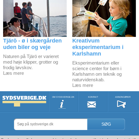
Tjärö - ø i skærgården
Kreativum
uden biler og veje
eksperimentarium i
Karlshamn
Naturen på Tjärö er varieret
med høje klipper, grotter og
Eksperimentarium eller
frodig løvskov.
science center for børn i
Læs mere
Karlshamn om teknik og
naturvidenskab.
Læs mere
OM SYDSVERIGE.DK
KONTAKT
ANNONCØRER
SØG