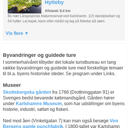
Hytteby
Afstand: 8,4 km
Bo nær Långasjönäs Naturreservat ved Karlshamn. 115 standpladser og
54 hytter. Lej kajak, kano eller robåd og tag på fisketur på søen.
Vis flere
Byvandringer og guidede ture
I sommerhalvåret tilbyder det lokale turistbureau en lang
række byvandringer og guidede ture med forskellige temaer
til bl.a. byens historiske steder. Se program under Links.
Museer
Skottsbergska gården
fra 1766 (Drottninggatan 91) er
Sveriges bedst bevarede købmandsgård. Gården hører
under
Karlshamns Museum
, som har udstillinger om byens
historie, industri, søfart og fiskeri.
Ned mod åen (Vinkelgatan 7) kan man også besøge
Von
Bergens gamle punchfabrik
. I 1800-tallet var Karlshamn