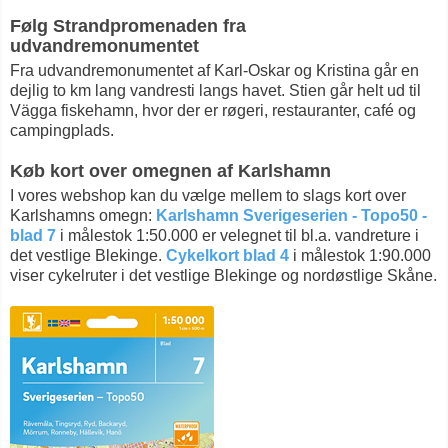
Følg Strandpromenaden fra
udvandremonumentet
Fra udvandremonumentet af Karl-Oskar og Kristina går en
dejlig to km lang vandresti langs havet. Stien går helt ud til
Vägga fiskehamn, hvor der er røgeri, restauranter, café og
campingplads.
Køb kort over omegnen af Karlshamn
I vores webshop kan du vælge mellem to slags kort over
Karlshamns omegn:
Karlshamn Sverigeserien - Topo50 -
blad 7
i målestok 1:50.000 er velegnet til bl.a. vandreture i
det vestlige Blekinge.
Cykelkort blad 4
i målestok 1:90.000
viser cykelruter i det vestlige Blekinge og nordøstlige Skåne.