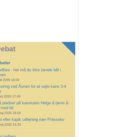
ebat
batter
dfare - her må du ikke tænde bål i
uren
uli 2026 18:34
ering ved Åsnen for at sejle kano 3-4
e
uni 2026 17:46
å pladser på kanoruten Helge å (øvre å-
 med bil
maj 2026 18:04
 eller kajak udlejning nær Prässebo
maj 2026 14:33
yt indlæg