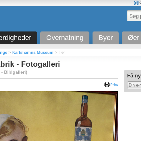
O
rdigheder
Overnatning
Byer
Øer
inge
>
Karlshamns Museum
> Her
rik - Fotogalleri
 Bildgalleri)
Få ny
|
Print