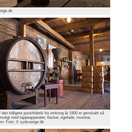
rige.dk
 den tidligere punshfabrik fra omkring år 1900 er genskabt så
muligt med tappeapparater, flasker, egefade, inventar,
v. Foto: © sydsverige.dk