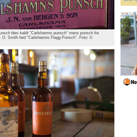
unsch blev kaldt "Carlshamns punsch" mens punsch fra
. O. Smith hed "Carlshamns Flagg Punsch". Foto: ©