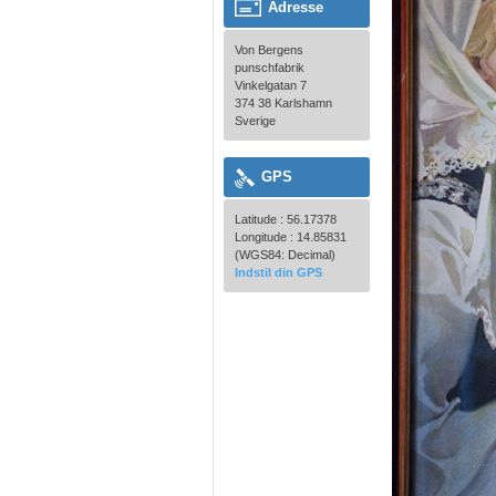
Adresse
Von Bergens
punschfabrik
Vinkelgatan 7
374 38 Karlshamn
Sverige
GPS
Latitude : 56.17378
Longitude : 14.85831
(WGS84: Decimal)
Indstil din GPS