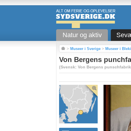
Natur og aktiv
Sevæ
>
Museer i Sverige
>
Museer i Blek
Von Bergens punchfab
(Svensk: Von Bergens punschfabrik -