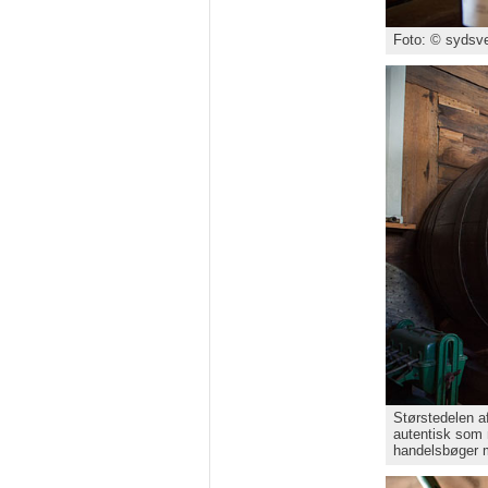
Foto: © sydsve
Størstedelen af
autentisk som 
handelsbøger m