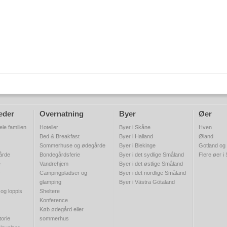
eder
Overnatning
Byer
Øer
ele familien
Hoteller
Byer i Skåne
Hven
Bed & Breakfast
Byer i Halland
Øland
Sommerhuse og ødegårde
Byer i Blekinge
Gotland og
gårde
Bondegårdsferie
Byer i det sydlige Småland
Flere øer i
e
Vandrehjem
Byer i det østlige Småland
r
Campingpladser og
Byer i det nordlige Småland
glamping
Byer i Västra Götaland
 og loppis
Sheltere
Konference
Køb ødegård eller
torie
sommerhus