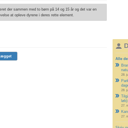
været der sammen med to børn på 14 og 15 år og det var en
evelse at opleve dyrene i deres rette element.
D
lægget
Alle de
Bran
nat
28. j
Park
dag
28. j
Tilg
løb)
27. 
Kano
27. 
Skriv n