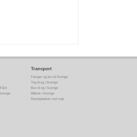
Transport
Færger og bro til Sverige
Tog til og i Sverige
 Fårö
Bus til og i Sverige
 Sverige
Bilferie i Sverige
Rastepladser ved veje