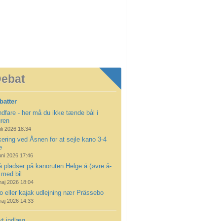
ebat
batter
dfare - her må du ikke tænde bål i
uren
uli 2026 18:34
ering ved Åsnen for at sejle kano 3-4
e
uni 2026 17:46
å pladser på kanoruten Helge å (øvre å-
 med bil
maj 2026 18:04
 eller kajak udlejning nær Prässebo
maj 2026 14:33
yt indlæg