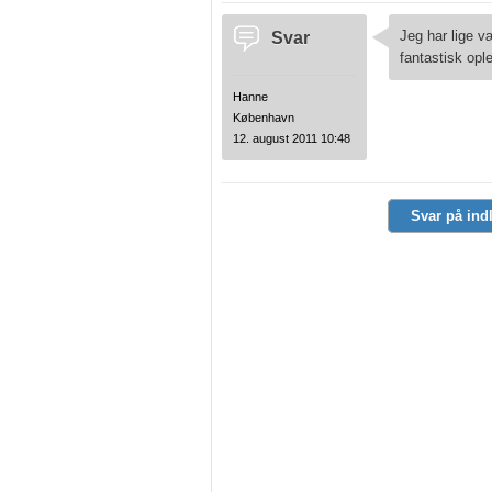
Svar
Jeg har lige 
fantastisk opl
Hanne
København
12. august 2011 10:48
Svar på ind