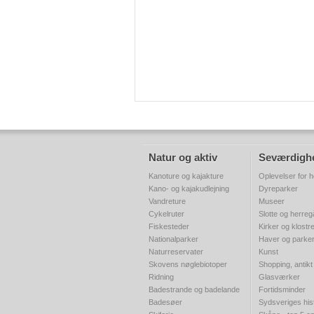
Natur og aktiv
Seværdigh
Kanoture og kajakture
Oplevelser for h
Kano- og kajakudlejning
Dyreparker
Vandreture
Museer
Cykelruter
Slotte og herre
Fiskesteder
Kirker og klostr
Nationalparker
Haver og parke
Naturreservater
Kunst
Skovens nøglebiotoper
Shopping, antikt
Ridning
Glasværker
Badestrande og badelande
Fortidsminder
Badesøer
Sydsveriges his