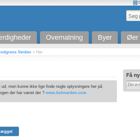
O
rdigheder
Overnatning
Byer
Øer
indgrens Verden
> Her
Få ny
ud, men kunne ikke lige finde nogle oplysningere her på
nogen der har været der ?
www.kolmarden.com
lægget