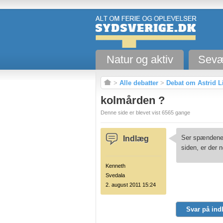
Natur og aktiv
Sevæ
>
Alle debatter
>
Debat om Astrid L
kolmården ?
Denne side er blevet vist 6565 gange
Ser spændene 
Indlæg
siden, er der 
Kenneth
Svedala
2. august 2011 15:24
Svar på ind