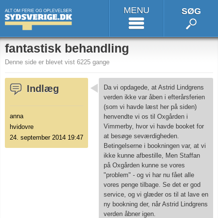
MENU
SØG
fantastisk behandling
Denne side er blevet vist 6225 gange
Indlæg
Da vi opdagede, at Astrid Lindgrens
verden ikke var åben i efterårsferien
(som vi havde læst her på siden)
anna
henvendte vi os til Oxgården i
Vimmerby, hvor vi havde booket for
hvidovre
at besøge seværdigheden.
24. september 2014 19:47
Betingelserne i bookningen var, at vi
ikke kunne afbestille, Men Staffan
på Oxgården kunne se vores
"problem" - og vi har nu fået alle
vores penge tilbage. Se det er god
service, og vi glæder os til at lave en
ny bookning der, når Astrid Lindgrens
verden åbner igen.