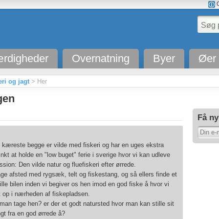
O
rdigheder
Overnatning
Byer
Øer
ri og jagt
> Her
gen
Få ny
kæreste begge er vilde med fiskeri og har en uges ekstra
ænkt at holde en "low buget" ferie i sverige hvor vi kan udleve
sion: Den vilde natur og fluefiskeri efter ørrede.
age afsted med rygsæk, telt og fiskestang, og så ellers finde et
ille bilen inden vi begiver os hen imod en god fiske å hvor vi
et op i nærheden af fiskepladsen.
an tage hen? er der et godt natursted hvor man kan stille sit
ngt fra en god ørrede å?