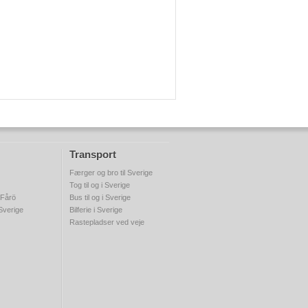
Transport
Færger og bro til Sverige
Tog til og i Sverige
 Fårö
Bus til og i Sverige
 Sverige
Bilferie i Sverige
Rastepladser ved veje