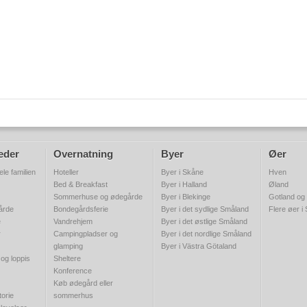
eder
Overnatning
Byer
Øer
ele familien
Hoteller
Byer i Skåne
Hven
Bed & Breakfast
Byer i Halland
Øland
Sommerhuse og ødegårde
Byer i Blekinge
Gotland og
gårde
Bondegårdsferie
Byer i det sydlige Småland
Flere øer i
e
Vandrehjem
Byer i det østlige Småland
r
Campingpladser og
Byer i det nordlige Småland
glamping
Byer i Västra Götaland
 og loppis
Sheltere
Konference
Køb ødegård eller
torie
sommerhus