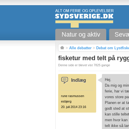
Natur og aktiv
Sevæ
>
Alle debatter
>
Debat om Lystfiske
fisketur med telt på ryg
Denne side er blevet vist 7825 gange
Hej.
Indlæg
Da mig og min 
ferie, har vi t
rune rasmussen
vores store pas
esbjerg
Planen er at t
20. juli 2014 23:16
godt sted at st
kan stille telt
men hvor kan m
telt ikke så la