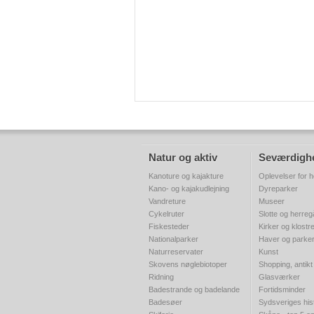
Natur og aktiv
Seværdigh
Kanoture og kajakture
Oplevelser for h
Kano- og kajakudlejning
Dyreparker
Vandreture
Museer
Cykelruter
Slotte og herre
Fiskesteder
Kirker og klostr
Nationalparker
Haver og parke
Naturreservater
Kunst
Skovens nøglebiotoper
Shopping, antikt
Ridning
Glasværker
Badestrande og badelande
Fortidsminder
Badesøer
Sydsveriges his