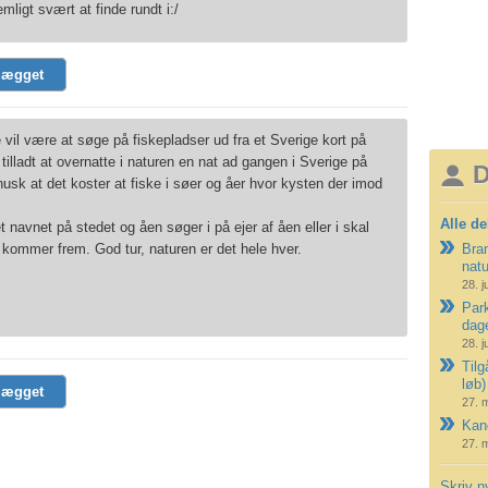
mligt svært at finde rundt i:/
lægget
il være at søge på fiskepladser ud fra et Sverige kort på
 tilladt at overnatte i naturen en nat ad gangen i Sverige på
D
sk at det koster at fiske i søer og åer hvor kysten der imod
Alle de
t navnet på stedet og åen søger i på ejer af åen eller i skal
 i kommer frem. God tur, naturen er det hele hver.
Bran
nat
28. j
Park
dag
28. j
Tilg
løb)
lægget
27. 
Kano
27. 
Skriv n