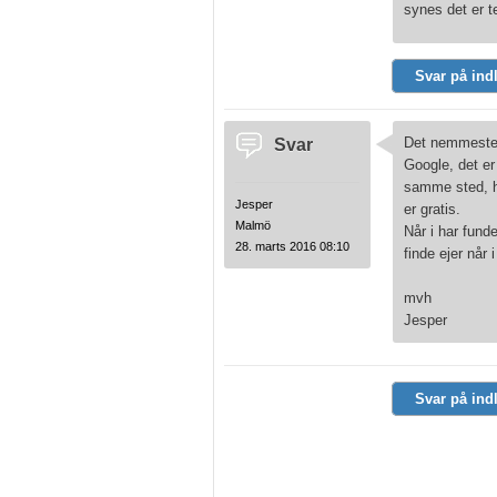
synes det er te
Svar på ind
Svar
Det nemmeste v
Google, det er
samme sted, hu
Jesper
er gratis.
Malmö
Når i har funde
28. marts 2016 08:10
finde ejer når
mvh
Jesper
Svar på ind