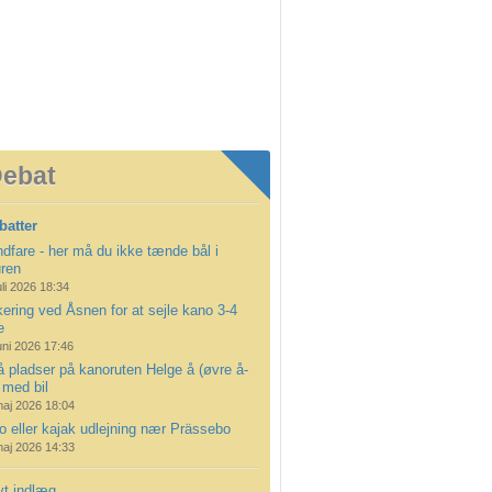
ebat
batter
dfare - her må du ikke tænde bål i
uren
uli 2026 18:34
ering ved Åsnen for at sejle kano 3-4
e
uni 2026 17:46
å pladser på kanoruten Helge å (øvre å-
 med bil
maj 2026 18:04
 eller kajak udlejning nær Prässebo
maj 2026 14:33
yt indlæg