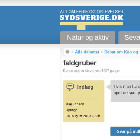
Natur og aktiv
Sevæ
>
Alle debatter
>
Debat om Køb og 
faldgruber
Denne side er blevet vist 5407 gange
Hvis man handl
Indlæg
opmærksom p
Kim Jensen
Jyllinge
20. august 2010 22:28
Svar på ind