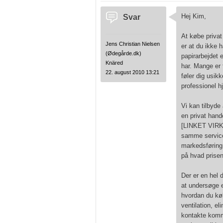
Svar
Hej Kim,
At købe privat
Jens Christian Nielsen
er at du ikke 
(Ødegårde.dk)
papirarbejdet 
Knäred
har. Mange er 
22. august 2010 13:21
føler dig usik
professionel h
Vi kan tilbyde 
en privat hand
[LINKET VIR
samme service
markedsføring o
på hvad prisen
Der er en hel 
at undersøge 
hvordan du kø
ventilation, el
kontakte kommu