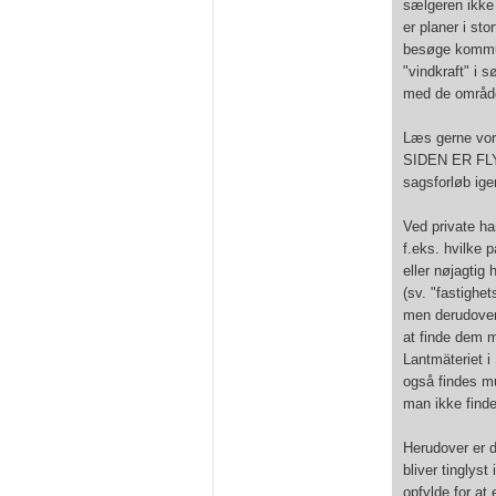
sælgeren ikke 
er planer i st
besøge kommu
"vindkraft" i s
med de område
Læs gerne vor
SIDEN ER FLYT
sagsforløb ig
Ved private ha
f.eks. hvilke 
eller nøjagtig
(sv. "fastighe
men derudover 
at finde dem 
Lantmäteriet i
også findes mun
man ikke find
Herudover er de
bliver tinglys
opfylde for at