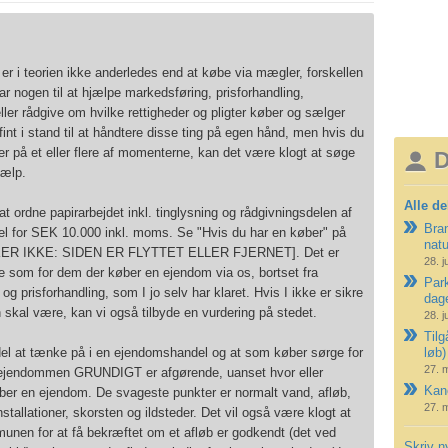
 er i teorien ikke anderledes end at købe via mægler, forskellen
har nogen til at hjælpe markedsføring, prisforhandling,
eller rådgive om hvilke rettigheder og pligter køber og sælger
fint i stand til at håndtere disse ting på egen hånd, men hvis du
ker på et eller flere af momenterne, kan det være klogt at søge
D
jælp.
Alle de
at ordne papirarbejdet inkl. tinglysning og rådgivningsdelen af
Bran
el for SEK 10.000 inkl. moms. Se "Hvis du har en køber" på
nat
KER IKKE: SIDEN ER FLYTTET ELLER FJERNET]. Det er
28. j
 som for dem der køber en ejendom via os, bortset fra
Park
g prisforhandling, som I jo selv har klaret. Hvis I ikke er sikre
dag
 skal være, kan vi også tilbyde en vurdering på stedet.
28. j
Tilg
del at tænke på i en ejendomshandel og at som køber sørge for
løb)
27. 
ejendommen GRUNDIGT er afgørende, uanset hvor eller
Kano
ber en ejendom. De svageste punkter er normalt vand, afløb,
27. 
installationer, skorsten og ildsteder. Det vil også være klogt at
nen for at få bekræftet om et afløb er godkendt (det ved
Skriv n