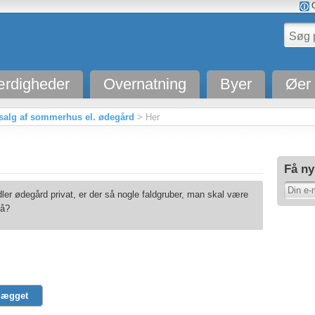
O
rdigheder
Overnatning
Byer
Øer
salg af sommerhus el. ødegård
> Her
Få ny
er ødegård privat, er der så nogle faldgruber, man skal være
å?
lægget