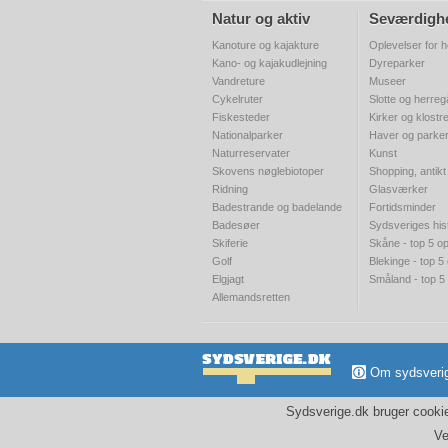
Natur og aktiv
Seværdigh
Kanoture og kajakture
Oplevelser for h
Kano- og kajakudlejning
Dyreparker
Vandreture
Museer
Cykelruter
Slotte og herre
Fiskesteder
Kirker og klostr
Nationalparker
Haver og parke
Naturreservater
Kunst
Skovens nøglebiotoper
Shopping, antikt
Ridning
Glasværker
Badestrande og badelande
Fortidsminder
Badesøer
Sydsveriges his
Skiferie
Skåne - top 5 op
Golf
Blekinge - top 5
Elgjagt
Småland - top 5
Allemandsretten
Om sydsveri
Sydsverige.dk bruger cookies
Ve