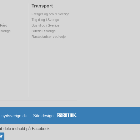
Transport
Færger og bro til Sverige
Tog til og i Sverige
 Fårö
Bus til og i Sverige
 Sverige
Bilferie i Sverige
Rastepladser ved veje
© sydsverige.dk Site design :
 at dele indhold på Facebook.
år