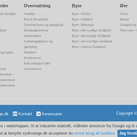
eder
Overnatning
Byer
Øer
ele familien
Hoteller
Byer i Skåne
Hven
Bed & Breakfast
Byer i Halland
Øland
Sommerhuse og ødegårde
Byer i Blekinge
Gotland og
gårde
Bondegårdsferie
Byer i det sydlige Småland
Flere øer i
e
Vandrehjem
Byer i det østlige Småland
r
Campingpladser og
Byer i det nordlige Småland
glamping
Byer i Västra Götaland
 og loppis
Sheltere
Konference
Køb ødegård eller
torie
sommerhus
levelser
 oplevelser
 oplevelser
Copyright 
ge.dk
Kontakt
Annoncører
 i webshoppen, til at indsamle statistik, målrette annoncer fra Google og til
d at benytte sydsverige.dk accepterer du
vores brug af cookies
Jeg forst