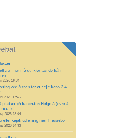
ebat
batter
dfare - her må du ikke tænde bål i
uren
uli 2026 18:34
ering ved Åsnen for at sejle kano 3-4
e
uni 2026 17:46
å pladser på kanoruten Helge å (øvre å-
 med bil
maj 2026 18:04
 eller kajak udlejning nær Prässebo
maj 2026 14:33
yt indlæg