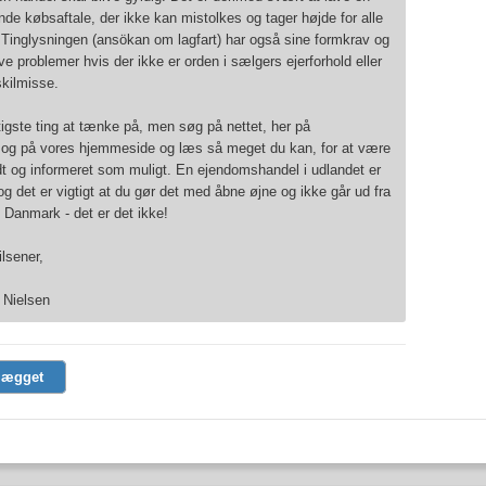
e købsaftale, der ikke kan mistolkes og tager højde for alle
. Tinglysningen (ansökan om lagfart) har også sine formkrav og
ve problemer hvis der ikke er orden i sælgers ejerforhold eller
kilmisse.
tigste ting at tænke på, men søg på nettet, her på
 og på vores hjemmeside og læs så meget du kan, for at være
dt og informeret som muligt. En ejendomshandel i udlandet er
 og det er vigtigt at du gør det med åbne øjne og ikke går ud fra
i Danmark - det er det ikke!
ilsener,
 Nielsen
lægget