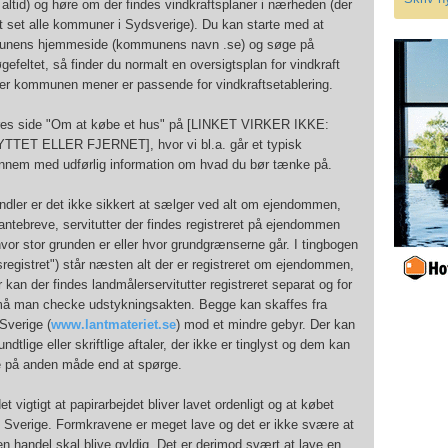
altid) og høre om der findes vindkraftsplaner i nærheden (der
ort set alle kommuner i Sydsverige). Du kan starte med at
nens hjemmeside (kommunens navn .se) og søge på
øgefeltet, så finder du normalt en oversigtsplan for vindkraft
r kommunen mener er passende for vindkraftsetablering.
es side "Om at købe et hus" på [LINKET VIRKER IKKE:
TET ELLER FJERNET], hvor vi bl.a. går et typisk
ennem med udførlig information om hvad du bør tænke på.
ndler er det ikke sikkert at sælger ved alt om ejendommen,
pantebreve, servitutter der findes registreret på ejendommen
 hvor stor grunden er eller hvor grundgrænserne går. I tingbogen
tsregistret") står næsten alt der er registreret om ejendommen,
kan der findes landmålerservitutter registreret separat og for
må man checke udstykningsakten. Begge kan skaffes fra
 Sverige (
www.lantmateriet.se
) mod et mindre gebyr. Der kan
dtlige eller skriftlige aftaler, der ikke er tinglyst og dem kan
e på anden måde end at spørge.
t vigtigt at papirarbejdet bliver lavet ordenligt og at købet
t i Sverige. Formkravene er meget lave og det er ikke svære at
 en handel skal blive gyldig. Det er derimod svært at lave en