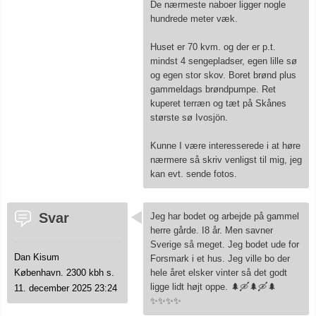
De nærmeste naboer ligger nogle
hundrede meter væk.
Huset er 70 kvm. og der er p.t.
mindst 4 sengepladser, egen lille sø
og egen stor skov. Boret brønd plus
gammeldags brøndpumpe. Ret
kuperet terræn og tæt på Skånes
største sø Ivosjön.
Kunne I være interesserede i at høre
nærmere så skriv venligst til mig, jeg
kan evt. sende fotos.
Svar
Jeg har bodet og arbejde på gammel
herre gårde. I8 år. Men savner
Sverige så meget. Jeg bodet ude for
Dan Kisum
Forsmark i et hus. Jeg ville bo der
hele året elsker vinter så det godt
København. 2300 kbh s.
ligge lidt højt oppe. 🌲🛶🌲🛶🌲
11. december 2025 23:24
✨✨✨✨