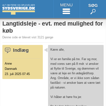
MENU
SØG
Langtidsleje - evt. med mulighed for
køb
Denne side er blevet vist 3121 gange
Indlæg
Kære alle,
Vi er en familie på tre. Far og mor,
Anne
med vores søn på 8 mdr. vi ønsker
at flytte til Sverige, og drømmen vil
Danmark
være at leje en fin ødegård/torp.
23. juli 2025 07:45
Ang. Område, er vi ikke som sådan
fastlåst - vi ønsker bare at være tæt
på naturen.
Vi håber at høre fra jer.