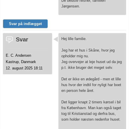
De bedste hilsner, familien
Jørgensen.
Svar på indlægget
Svar
Hej lille familie.
Jeg har et hus i Skåne, hvor jeg
E. C. Andersen
opholder mig nu.
Jeg overvejer at leje huset ud da jeg
Kastrup, Danmark
p.t. ikke bruger det meget selv.
12. august 2025 18:11
Det er ikke en ødegård - men et lille
hus hvor der indtil for nyligt har boet
en person hele året.
Det ligger knapt 2 timers kørsel i bil
fra København. Man kan også taget
tog til Kristianstad og derfra bus,
som holder næsten nedenfor huset.