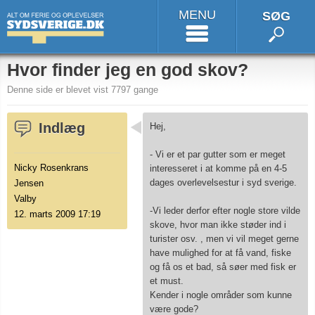
MENU
SØG
Hvor finder jeg en god skov?
Denne side er blevet vist 7797 gange
Indlæg
Hej,
- Vi er et par gutter som er meget
Nicky Rosenkrans
interesseret i at komme på en 4-5
dages overlevelsestur i syd sverige.
Jensen
Valby
-Vi leder derfor efter nogle store vilde
12. marts 2009 17:19
skove, hvor man ikke støder ind i
turister osv. , men vi vil meget gerne
have mulighed for at få vand, fiske
og få os et bad, så søer med fisk er
et must.
Kender i nogle områder som kunne
være gode?