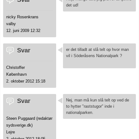
det ud!
nicky Rosenkrans
valby
12. juni 2009 12:32
Svar
er det tilladt at slå telt op hvor man
vil i Söderåsens Nationalpark ?
Christoffer
København
2. oktober 2012 15:18
Svar
Nej, man må kun slå telt op ved de
to hytter "raststugor" inde i
nationalparken.
Steen Puggaard (redaktør
sydsverige.dk)
Lejre
2. oktober 2012 18:05