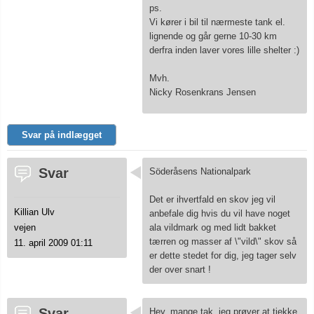
ps.
Vi kører i bil til nærmeste tank el.
lignende og går gerne 10-30 km
derfra inden laver vores lille shelter :)
Mvh.
Nicky Rosenkrans Jensen
Svar på indlægget
Svar
Söderåsens Nationalpark
Det er ihvertfald en skov jeg vil
Killian Ulv
anbefale dig hvis du vil have noget
ala vildmark og med lidt bakket
vejen
tærren og masser af \"vild\" skov så
11. april 2009 01:11
er dette stedet for dig, jeg tager selv
der over snart !
Svar
Hey, mange tak, jeg prøver at tjekke