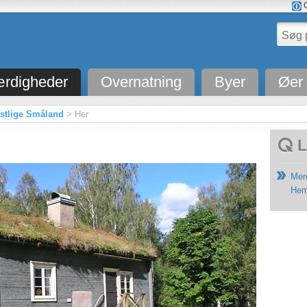
O
rdigheder
Overnatning
Byer
Øer
østlige Småland
> Her
L
Mer
Hem