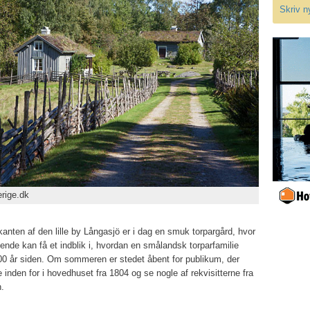
Skriv n
rige.dk
kanten af den lille by Långasjö er i dag en smuk torpargård, hvor
de kan få et indblik i, hvordan en smålandsk torparfamilie
200 år siden. Om sommeren er stedet åbent for publikum, der
inden for i hovedhuset fra 1804 og se nogle af rekvisitterne fra
n.