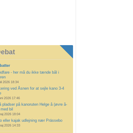
ebat
batter
dfare - her må du ikke tænde bål i
uren
uli 2026 18:34
ering ved Åsnen for at sejle kano 3-4
e
uni 2026 17:46
å pladser på kanoruten Helge å (øvre å-
 med bil
maj 2026 18:04
 eller kajak udlejning nær Prässebo
maj 2026 14:33