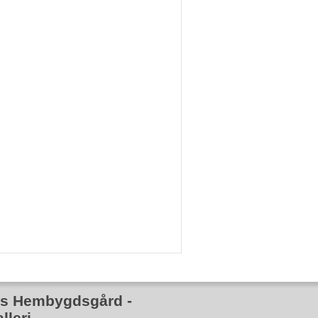
rs Hembygdsgård -
lleri