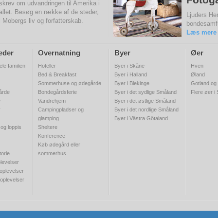
skrev om udvandringen til Amerika i
allet. Besøg en række af de steder,
Ljuders Hem
il Mobergs liv og forfatterskab.
bondesamf
Læs mere
eder
Overnatning
Byer
Øer
ele familien
Hoteller
Byer i Skåne
Hven
Bed & Breakfast
Byer i Halland
Øland
Sommerhuse og ødegårde
Byer i Blekinge
Gotland og
gårde
Bondegårdsferie
Byer i det sydlige Småland
Flere øer i
e
Vandrehjem
Byer i det østlige Småland
r
Campingpladser og
Byer i det nordlige Småland
glamping
Byer i Västra Götaland
 og loppis
Sheltere
Konference
Køb ødegård eller
torie
sommerhus
levelser
 oplevelser
 oplevelser