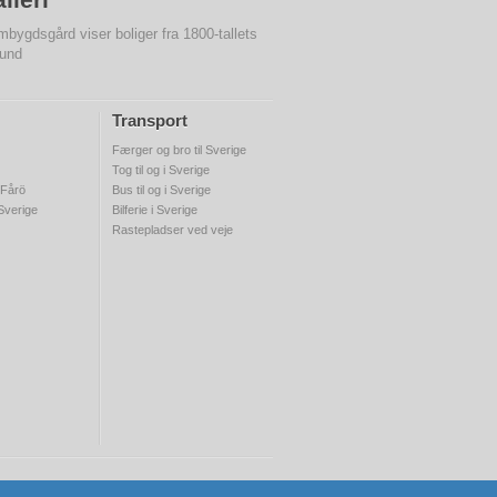
bygdsgård viser boliger fra 1800-tallets
und
Transport
Færger og bro til Sverige
Tog til og i Sverige
 Fårö
Bus til og i Sverige
 Sverige
Bilferie i Sverige
Rastepladser ved veje