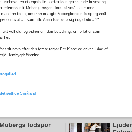
r, urtehave, en aftægtsbolig, jordkælder, græssende husdyr og
der referencer til Mobergs bøger i form af små skilte med
r man kan teste, om man er ægte Mobergkender, fx spørgsmål
øden lavet af, som Lille Anna forspiste sig i og døde af?".
mukt velholdt og vidner om den betydning, en forfatter som
r her.
fået sit navn efter den første torpar Per Klase og drives i dag af
asjö Hembygdsförening.
otogalleri
 det østlige Småland
m Mobergs fodspor
Ljude
Fotoga