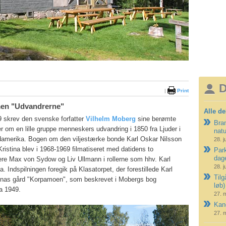
D
|
Print
lmen "Udvandrerne"
Alle de
9 skrev den svenske forfatter
Vilhelm Moberg
sine berømte
Bran
 om en lille gruppe menneskers udvandring i 1850 fra Ljuder i
nat
damerika. Bogen om den viljestærke bonde Karl Oskar Nilsson
28. j
ristina blev i 1968-1969 filmatiseret med datidens to
Park
dag
lere Max von Sydow og Liv Ullmann i rollerne som hhv. Karl
28. j
a. Indspilningen foregik på Klasatorpet, der forestillede Karl
Tilg
inas gård "Korpamoen", som beskrevet i Mobergs bog
løb)
a 1949.
27. 
Kano
27. 