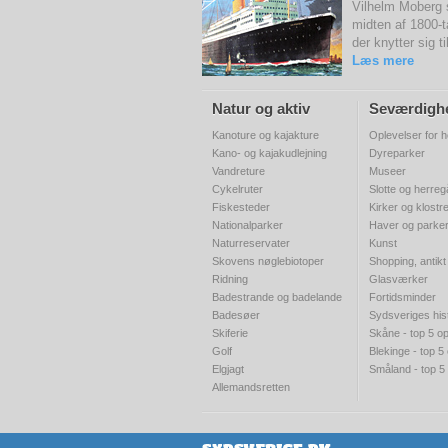
Vilhelm Moberg 
midten af 1800-t
der knytter sig t
Læs mere
Natur og aktiv
Seværdigh
Kanoture og kajakture
Oplevelser for h
Kano- og kajakudlejning
Dyreparker
Vandreture
Museer
Cykelruter
Slotte og herre
Fiskesteder
Kirker og klostr
Nationalparker
Haver og parke
Naturreservater
Kunst
Skovens nøglebiotoper
Shopping, antikt
Ridning
Glasværker
Badestrande og badelande
Fortidsminder
Badesøer
Sydsveriges his
Skiferie
Skåne - top 5 op
Golf
Blekinge - top 5
Elgjagt
Småland - top 5
Allemandsretten