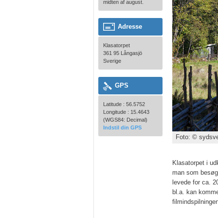
midten af august.
Adresse
Klasatorpet
361 95 Långasjö
Sverige
GPS
Latitude : 56.5752
Longitude : 15.4643
(WGS84: Decimal)
Indstil din GPS
Foto: © sydsve
Klasatorpet i ud
man som besøgen
levede for ca. 
bl.a. kan komme 
filmindspilninge