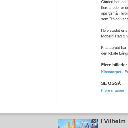
Gården har lade
flere steder er 
spørgsmål, hvo
som "Hvad var gr
Hele stedet er s
Moberg stadig ha
Klasatorpet har 
den lokale Lång
Flere billeder
Klasatorpet - F
SE OGSÅ
Flere museer i
I Vilhel