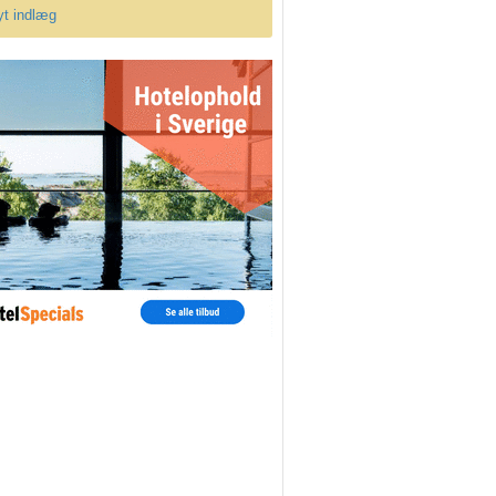
yt indlæg