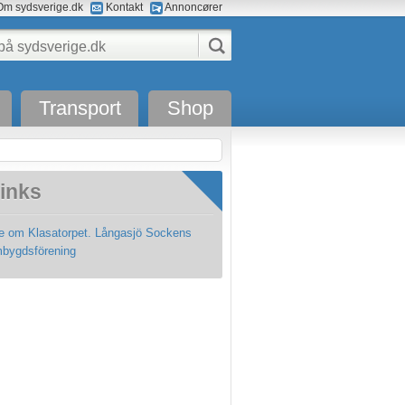
m sydsverige.dk
Kontakt
Annoncører
Transport
Shop
inks
e om Klasatorpet. Långasjö Sockens
bygdsförening