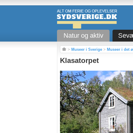
Natur og aktiv
Sevæ
>
Museer i Sverige
>
Museer i det 
Klasatorpet