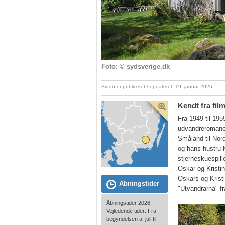
Foto: © sydsverige.dk
Siden er publiceret / opdateret: 19. januar 2026
Kendt fra fi
Fra 1949 til 195
udvandreromaner
Småland til Nor
og hans hustru K
stjerneskuespil
Oskar og Kristin
Oskars og Krist
Åbningstider
"Utvandrarna" fr
Åbningstider 2026:
Vejledende tider: Fra
begyndelsen af juli til