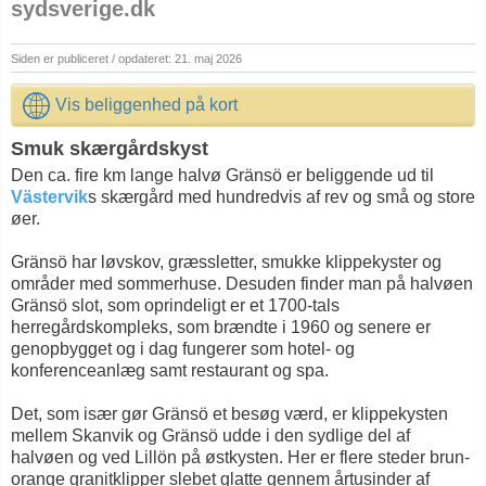
sydsverige.dk
Siden er publiceret / opdateret: 21. maj 2026
Vis beliggenhed på kort
Smuk skærgårdskyst
Den ca. fire km lange halvø Gränsö er beliggende ud til
Västervik
s skærgård med hundredvis af rev og små og store
øer.
Gränsö har løvskov, græssletter, smukke klippekyster og
områder med sommerhuse. Desuden finder man på halvøen
Gränsö slot, som oprindeligt er et 1700-tals
herregårdskompleks, som brændte i 1960 og senere er
genopbygget og i dag fungerer som hotel- og
konferenceanlæg samt restaurant og spa.
Det, som især gør Gränsö et besøg værd, er klippekysten
mellem Skanvik og Gränsö udde i den sydlige del af
halvøen og ved Lillön på østkysten. Her er flere steder brun-
orange granitklipper slebet glatte gennem årtusinder af