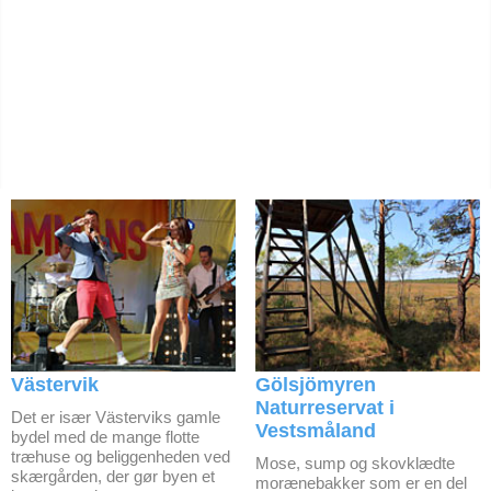
Västervik
Gölsjömyren
Naturreservat i
Det er især Västerviks gamle
Vestsmåland
bydel med de mange flotte
træhuse og beliggenheden ved
Mose, sump og skovklædte
skærgården, der gør byen et
morænebakker som er en del