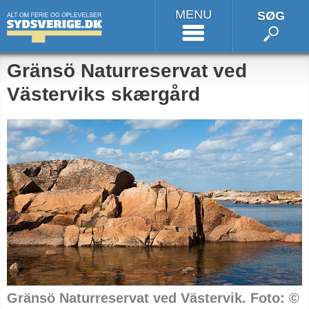
MENU
SØG
Gränsö Naturreservat ved
Västerviks skærgård
Gränsö Naturreservat ved Västervik. Foto: ©