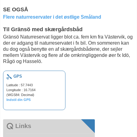
SE OGSÅ
Flere naturreservater i det østlige Småland
Til Gränsö med skærgårdsbåd
Gränsö Naturreservat ligger blot ca. fem km fra Västervik, og
der er adgang til naturreservatet i fx bil. Om sommeren kan
du dog også benytte en af skærgårdsbådene, der sejler
mellem Västervik og flere af de omkringliggende øer fx Idö,
Rågö og Hasselö.
GPS
Latitude : 57.7443
Longitude : 16.7164
(WGS84: Decimal)
Indstil din GPS
Links