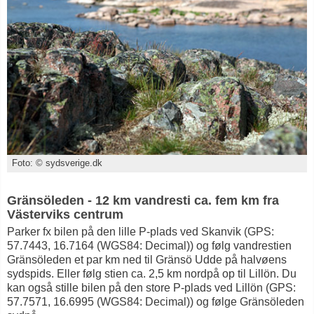
Foto: © sydsverige.dk
Gränsöleden - 12 km vandresti ca. fem km fra
Västerviks centrum
Parker fx bilen på den lille P-plads ved Skanvik (GPS:
57.7443, 16.7164 (WGS84: Decimal)) og følg vandrestien
Gränsöleden et par km ned til Gränsö Udde på halvøens
sydspids. Eller følg stien ca. 2,5 km nordpå op til Lillön. Du
kan også stille bilen på den store P-plads ved Lillön (GPS:
57.7571, 16.6995 (WGS84: Decimal)) og følge Gränsöleden