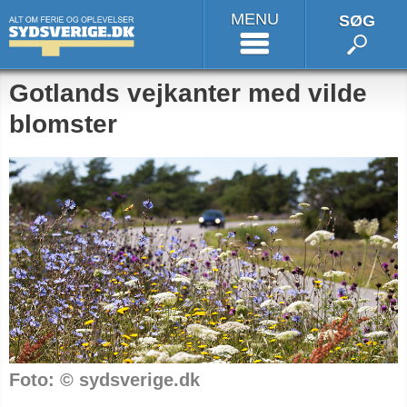
MENU
SØG
Gotlands vejkanter med vilde
blomster
Foto: © sydsverige.dk