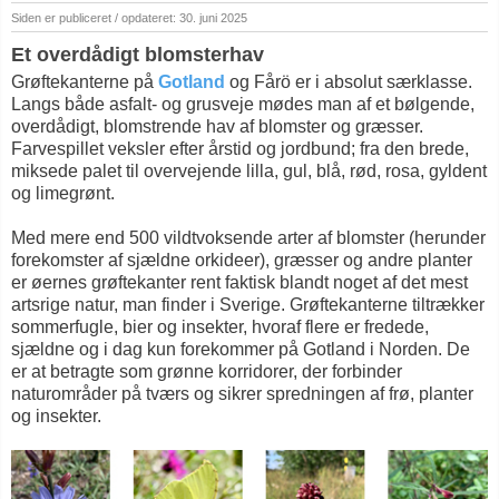
Siden er publiceret / opdateret: 30. juni 2025
Et overdådigt blomsterhav
Grøftekanterne på
Gotland
og Fårö er i absolut særklasse.
Langs både asfalt- og grusveje mødes man af et bølgende,
overdådigt, blomstrende hav af blomster og græsser.
Farvespillet veksler efter årstid og jordbund; fra den brede,
miksede palet til overvejende lilla, gul, blå, rød, rosa, gyldent
og limegrønt.
Med mere end 500 vildtvoksende arter af blomster (herunder
forekomster af sjældne orkideer), græsser og andre planter
er øernes grøftekanter rent faktisk blandt noget af det mest
artsrige natur, man finder i Sverige. Grøftekanterne tiltrækker
sommerfugle, bier og insekter, hvoraf flere er fredede,
sjældne og i dag kun forekommer på Gotland i Norden. De
er at betragte som grønne korridorer, der forbinder
naturområder på tværs og sikrer spredningen af frø, planter
og insekter.