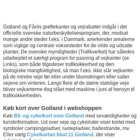
Gotland og Fårös grøftekanter og vejrabatter indgår i det
officielle svenske naturbeskyttelsesprogram, der, modsat
mange andre steder f.eks. i Danmark, anerkender arealerne
som vigtige og centrale voksesteder for de vilde og udsatte
planter. De svenske myndigheder (Trafikverket) har således
udarbejdet et særligt program for pasning af vejkanter (se
Links), som både tilgodeser trafiksikkerhed og den
biologiske mangfoldighed, så man f.eks. ikke slår vejkanter
på de mindre veje før eller under blomstringen eller salter
vejene om vinteren. Langs flere af de større statslige veje
bliver vejkanterne dog slået med maskine i juni af hensyn til
trafiksikkerheden.
Køb kort over Gotland i webshoppen
Køb
Bil- og cykelkort over Gotland
med seværdigheder og
turistinformation. Ud over veje og cykelruter viser kortet med
symboler campingpladser, rastepladser, badestrande, mv.
Eller vælg
Cykelkartan blad 11 Gotland
, der viser