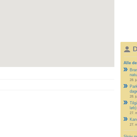
D
Alle de
Bran
nat
28. j
Park
dag
28. j
Tilg
løb)
27. 
Kano
27. 
Skriv n