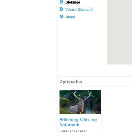
Blekinge
Västra Götaland
Øland
Dyreparker
Eriksberg Vildt- og
Naturpark
Eriksberg er et af