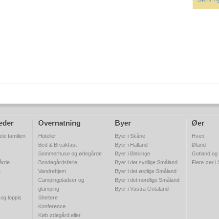
eder
Overnatning
Byer
Øer
ele familien
Hoteller
Byer i Skåne
Hven
Bed & Breakfast
Byer i Halland
Øland
Sommerhuse og ødegårde
Byer i Blekinge
Gotland og
gårde
Bondegårdsferie
Byer i det sydlige Småland
Flere øer i
e
Vandrehjem
Byer i det østlige Småland
r
Campingpladser og
Byer i det nordlige Småland
glamping
Byer i Västra Götaland
 og loppis
Sheltere
Konference
Køb ødegård eller