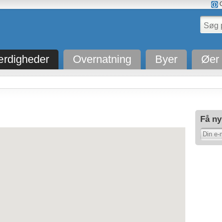
O
rdigheder
Overnatning
Byer
Øer
Få ny