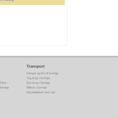
Transport
Færger og bro til Sverige
Tog til og i Sverige
 Fårö
Bus til og i Sverige
 Sverige
Bilferie i Sverige
Rastepladser ved veje