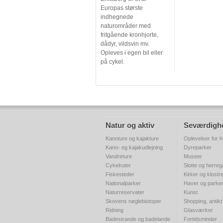
Europas største
indhegnede
naturområder med
fritgående kronhjorte,
dådyr, vildsvin mv.
Opleves i egen bil eller
på cykel.
Natur og aktiv
Seværdigh
Kanoture og kajakture
Oplevelser for h
Kano- og kajakudlejning
Dyreparker
Vandreture
Museer
Cykelruter
Slotte og herre
Fiskesteder
Kirker og klostr
Nationalparker
Haver og parke
Naturreservater
Kunst
Skovens nøglebiotoper
Shopping, antikt
Ridning
Glasværker
Badestrande og badelande
Fortidsminder