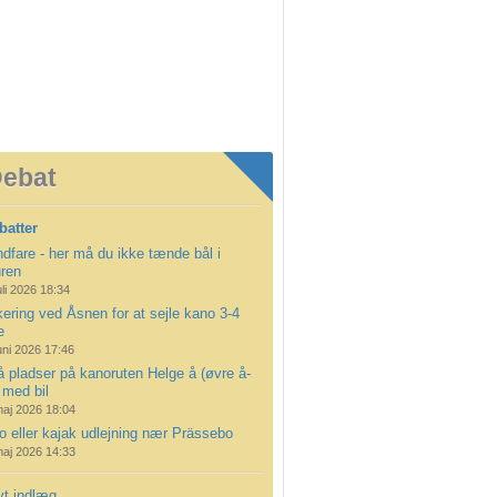
ebat
batter
dfare - her må du ikke tænde bål i
uren
uli 2026 18:34
ering ved Åsnen for at sejle kano 3-4
e
uni 2026 17:46
å pladser på kanoruten Helge å (øvre å-
 med bil
maj 2026 18:04
 eller kajak udlejning nær Prässebo
maj 2026 14:33
yt indlæg