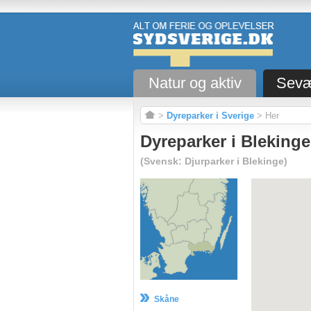
Natur og aktiv
Sevæ
>
Dyreparker i Sverige
> Her
Dyreparker i Blekinge
(Svensk: Djurparker i Blekinge)
Skåne