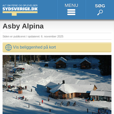
MENU
SØG
Asby Alpina
Siden er publiceret / opdateret: 6. november 2025
Vis beliggenhed på kort