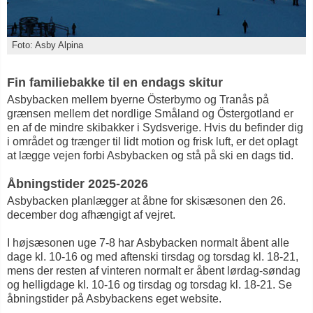
Foto: Asby Alpina
Fin familiebakke til en endags skitur
Asbybacken mellem byerne Österbymo og Tranås på
grænsen mellem det nordlige Småland og Östergotland er
en af de mindre skibakker i Sydsverige. Hvis du befinder dig
i området og trænger til lidt motion og frisk luft, er det oplagt
at lægge vejen forbi Asbybacken og stå på ski en dags tid.
Åbningstider 2025-2026
Asbybacken planlægger at åbne for skisæsonen den 26.
december dog afhængigt af vejret.
I højsæsonen uge 7-8 har Asbybacken normalt åbent alle
dage kl. 10-16 og med aftenski tirsdag og torsdag kl. 18-21,
mens der resten af vinteren normalt er åbent lørdag-søndag
og helligdage kl. 10-16 og tirsdag og torsdag kl. 18-21. Se
åbningstider på Asbybackens eget website.