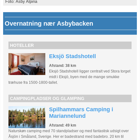
Foto: Asby Alpina
Overnatning nær Asbybacken
HOTELLER
Eksjö Stadshotell
Afstand: 38 km
Eksjö Stadshotell ligger centralt ved Stora torget
midt i Eksjö, byen med de mange smukke
træhuse fra 1500-1800-tallet.
CAMPINGPLADSER OG GLAMPING
Spilhammars Camping i
Mariannelund
Afstand: 49 km
Naturskøn camping med 70 standpladser og med fantastisk udsigt over
Åsjön i Småland, Sverige. Her er badestrand med badebro. 20 km til