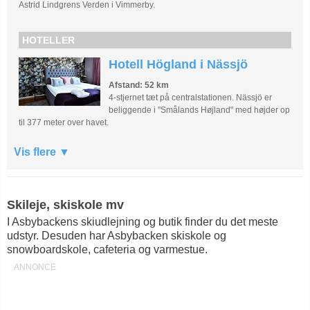
Astrid Lindgrens Verden i Vimmerby.
HOTELLER
Hotell Högland i Nässjö
Afstand: 52 km
4-stjernet tæt på centralstationen. Nässjö er
beliggende i "Smålands Højland" med højder op
til 377 meter over havet.
Vis flere
Skileje, skiskole mv
I Asbybackens skiudlejning og butik finder du det meste
udstyr. Desuden har Asbybacken skiskole og
snowboardskole, cafeteria og varmestue.