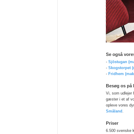
Se også vore
-
Sjöstugan (m
-
Skogstorpet (
-
Fridhem (mak
Besøg os på 
Vi, som udlejer
gæster i et af v
opleve vores dyr
Småland
.
Priser
6.500 svenske k