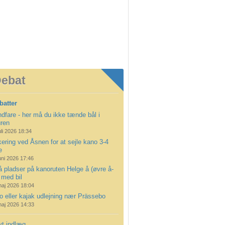
ebat
batter
dfare - her må du ikke tænde bål i
uren
uli 2026 18:34
ering ved Åsnen for at sejle kano 3-4
e
uni 2026 17:46
å pladser på kanoruten Helge å (øvre å-
 med bil
maj 2026 18:04
 eller kajak udlejning nær Prässebo
maj 2026 14:33
yt indlæg