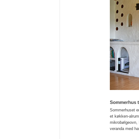
Sommerhus ti
Sommerhuset er 
et køkken-alrum
mikrobølgeovn,
veranda med hav