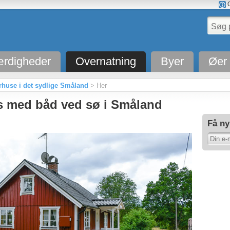
O
rdigheder
Overnatning
Byer
Øer
use i det sydlige Småland
> Her
 med båd ved sø i Småland
Få ny