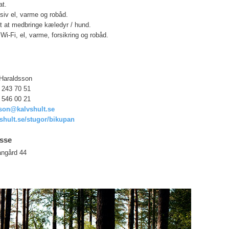
at.
usiv el, varme og robåd.
adt at medbringe kæledyr / hund.
 Wi-Fi, el, varme, forsikring og robåd.
 Haraldsson
0 243 70 51
0 546 00 21
son@kalvshult.se
hult.se/stugor/bikupan
esse
angård 44