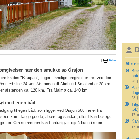
D
|
Print
Alle de
e omgivelser nær den smukke sø Örsjön
Bran
nat
m kaldes "Bikupan", ligger i landlige omgivelser tæt ved den
28. j
n med sine 24 øer. Afstanden til Älmhult i Småland er 20 km.
Park
 er afstanden ca. 120 km. Fra Malmø ca. 140 km.
dag
28. j
 sø med egen båd
Tilg
løb)
 adgang til egen båd, som ligger ved Örsjön 500 meter fra
27. 
søen kan I fange gedde, aborre og sandart, eller I kan besøge
Kano
ge øer. Om sommeren kan I naturligvis også bade i søen.
27. 
Skriv n