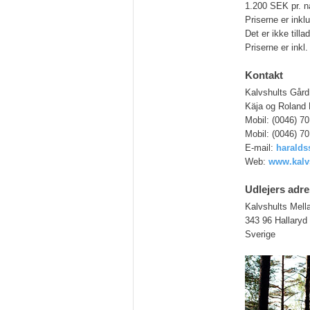
1.200 SEK pr. n
Priserne er inkl
Det er ikke till
Priserne er inkl.
Kontakt
Kalvshults Gård
Käja og Roland
Mobil: (0046) 7
Mobil: (0046) 7
E-mail:
haralds
Web:
www.kalvs
Udlejers adr
Kalvshults Mell
343 96 Hallaryd
Sverige