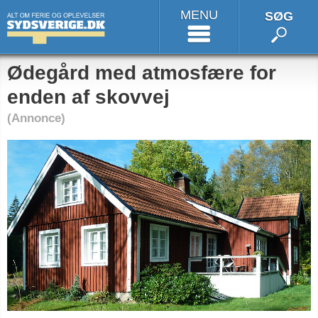
MENU
SØG
Ødegård med atmosfære for
enden af skovvej
(Annonce)