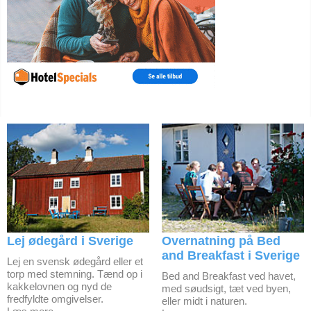
Lej ødegård i Sverige
Overnatning på Bed
and Breakfast i Sverige
Lej en svensk ødegård eller et
torp med stemning. Tænd op i
Bed and Breakfast ved havet,
kakkelovnen og nyd de
med søudsigt, tæt ved byen,
fredfyldte omgivelser.
eller midt i naturen.