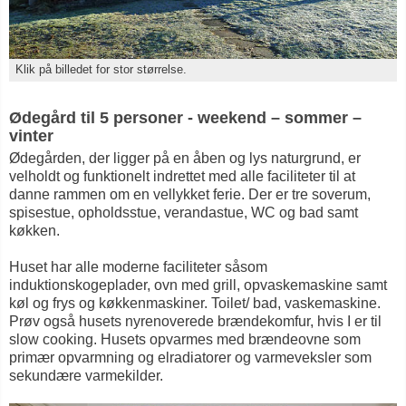
Klik på billedet for stor størrelse.
Ødegård til 5 personer - weekend – sommer –
vinter
Ødegården, der ligger på en åben og lys naturgrund, er
velholdt og funktionelt indrettet med alle faciliteter til at
danne rammen om en vellykket ferie. Der er tre soverum,
spisestue, opholdsstue, verandastue, WC og bad samt
køkken.
Huset har alle moderne faciliteter såsom
induktionskogeplader, ovn med grill, opvaskemaskine samt
køl og frys og køkkenmaskiner. Toilet/ bad, vaskemaskine.
Prøv også husets nyrenoverede brændekomfur, hvis I er til
slow cooking. Husets opvarmes med brændeovne som
primær opvarmning og elradiatorer og varmeveksler som
sekundære varmekilder.