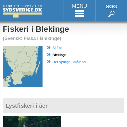
MENU
SØG
Fiskeri i Blekinge
(Svensk: Fiska i Blekinge)
Skåne
Blekinge
Det sydlige Småland
Lystfiskeri i åer