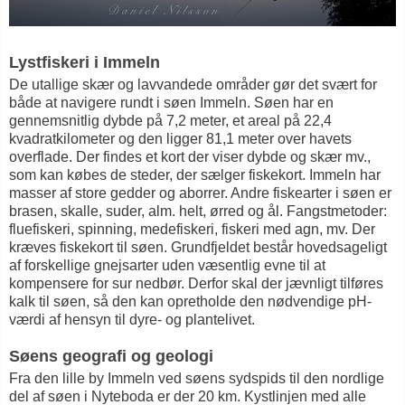
Lystfiskeri i Immeln
De utallige skær og lavvandede områder gør det svært for
både at navigere rundt i søen Immeln. Søen har en
gennemsnitlig dybde på 7,2 meter, et areal på 22,4
kvadratkilometer og den ligger 81,1 meter over havets
overflade. Der findes et kort der viser dybde og skær mv.,
som kan købes de steder, der sælger fiskekort. Immeln har
masser af store gedder og aborrer. Andre fiskearter i søen er
brasen, skalle, suder, alm. helt, ørred og ål. Fangstmetoder:
fluefiskeri, spinning, medefiskeri, fiskeri med agn, mv. Der
kræves fiskekort til søen. Grundfjeldet består hovedsageligt
af forskellige gnejsarter uden væsentlig evne til at
kompensere for sur nedbør. Derfor skal der jævnligt tilføres
kalk til søen, så den kan opretholde den nødvendige pH-
værdi af hensyn til dyre- og plantelivet.
Søens geografi og geologi
Fra den lille by Immeln ved søens sydspids til den nordlige
del af søen i Nyteboda er der 20 km. Kystlinjen med alle