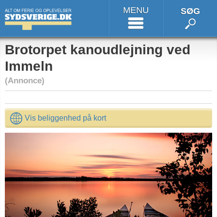
MENU
SØG
Brotorpet kanoudlejning ved
Immeln
(Annonce)
Vis beliggenhed på kort