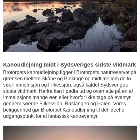
Kanoudlejning midt i Sydsveriges sidste vildmark
Brotorpets kanoudlejning ligger i Brotorpets naturreservat på
grænsen mellem Skåne og Blekinge og midt mellem de to
søer Immelnsjön og Filkessjön, også kaldet Sydsveriges
sidste vildmark. Herfra kan I padle ud og overnatte på en af
Immelnsjöns mange øer, eller hvorfor ikke tage på eventyr
gennem søerne Filkessjön, Raslången og Halen. Vores
beliggenhed gør Brotorpet Kanoudlejning til det ideelle
udgangspunkt for et fantastisk kanoeventyr.