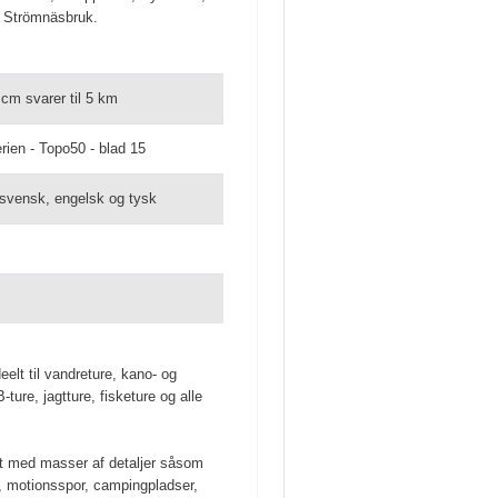
, Strömnäsbruk.
 cm svarer til 5 km
ien - Topo50 - blad 15
 svensk, engelsk og tysk
elt til vandreture, kano- og
ture, jagtture, fisketure og alle
rt med masser af detaljer såsom
r, motionsspor, campingpladser,