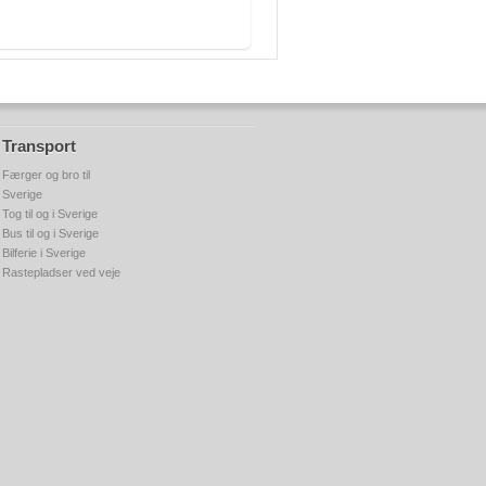
Transport
Færger og bro til
Sverige
Tog til og i Sverige
Bus til og i Sverige
Bilferie i Sverige
Rastepladser ved veje