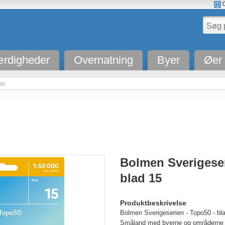
O
rdigheder
Overnatning
Byer
Øer
er
Bolmen Sverigeser
blad 15
Produktbeskrivelse
Bolmen Sverigeserien - Topo50 - bl
Småland med byerne og områderne 