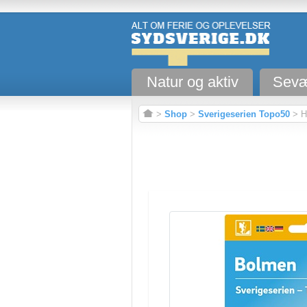
Natur og aktiv
Sevæ
>
Shop
>
Sverigeserien Topo50
> H