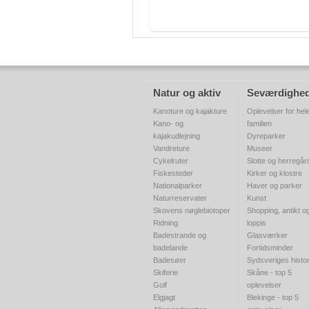
Natur og aktiv
Seværdighe
Kanoture og kajakture
Oplevelser for hel
Kano- og
familien
kajakudlejning
Dyreparker
Vandreture
Museer
Cykelruter
Slotte og herregår
Fiskesteder
Kirker og klostre
Nationalparker
Haver og parker
Naturreservater
Kunst
Skovens nøglebiotoper
Shopping, antikt o
Ridning
loppis
Badestrande og
Glasværker
badelande
Fortidsminder
Badesøer
Sydsveriges histor
Skiferie
Skåne - top 5
Golf
oplevelser
Elgjagt
Blekinge - top 5