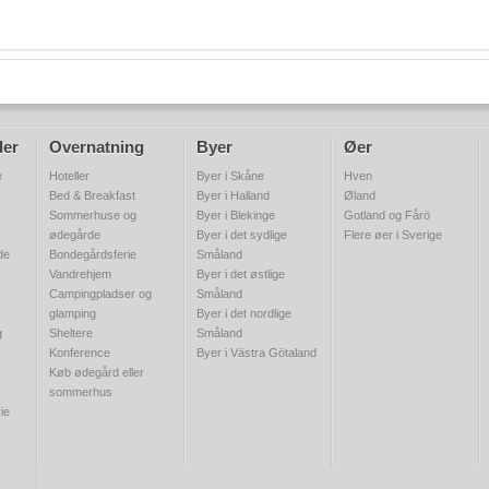
der
Overnatning
Byer
Øer
e
Hoteller
Byer i Skåne
Hven
Bed & Breakfast
Byer i Halland
Øland
Sommerhuse og
Byer i Blekinge
Gotland og Fårö
ødegårde
Byer i det sydlige
Flere øer i Sverige
de
Bondegårdsferie
Småland
Vandrehjem
Byer i det østlige
Campingpladser og
Småland
glamping
Byer i det nordlige
g
Sheltere
Småland
Konference
Byer i Västra Götaland
Køb ødegård eller
sommerhus
ie