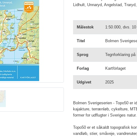
Lidhult, Unnaryd, Angelstad, Traryd
Målestok
1:50.000, dvs. 10
Titel
Bolmen Sverigeser
Sprog
Tegnforklaring på
Forlag
Kartförlaget
Udgivet
2025
Bolmen Sverigeserien - Topo50 er ide
kajakture, terrænløb, cykelture, MTB-
former for udflugter i Sveriges natur.
Topo50 er et såkaldt topografisk ko
vandløb, stier, småveje, vandrerute