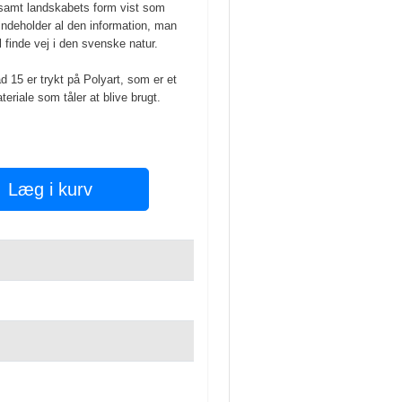
 samt landskabets form vist som
indeholder al den information, man
 finde vej i den svenske natur.
 15 er trykt på Polyart, som er et
eriale som tåler at blive brugt.
Læg i kurv