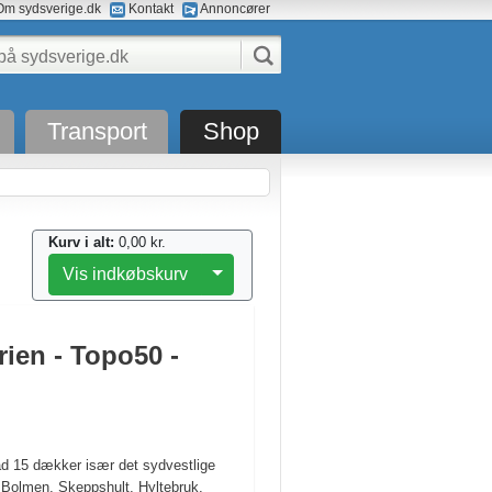
m sydsverige.dk
Kontakt
Annoncører
Transport
Shop
Kurv i alt:
0,00 kr.
Toggle Dropdown
Vis indkøbskurv
ien - Topo50 -
ad 15 dækker især det sydvestlige
Bolmen, Skeppshult, Hyltebruk,