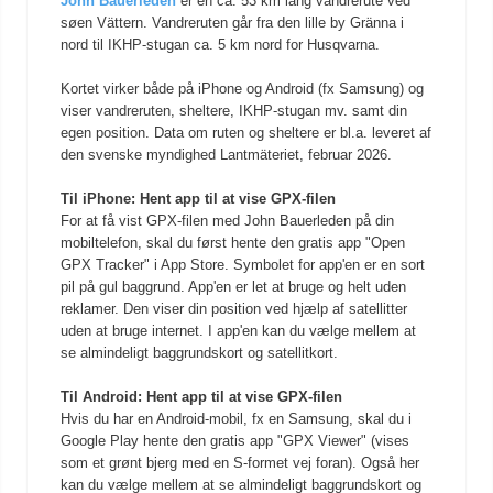
John Bauerleden
er en ca. 53 km lang vandrerute ved
søen Vättern. Vandreruten går fra den lille by Gränna i
nord til IKHP-stugan ca. 5 km nord for Husqvarna.
Kortet virker både på iPhone og Android (fx Samsung) og
viser vandreruten, sheltere, IKHP-stugan mv. samt din
egen position. Data om ruten og sheltere er bl.a. leveret af
den svenske myndighed Lantmäteriet, februar 2026.
Til iPhone: Hent app til at vise GPX-filen
For at få vist GPX-filen med John Bauerleden på din
mobiltelefon, skal du først hente den gratis app "Open
GPX Tracker" i App Store. Symbolet for app'en er en sort
pil på gul baggrund. App'en er let at bruge og helt uden
reklamer. Den viser din position ved hjælp af satellitter
uden at bruge internet. I app'en kan du vælge mellem at
se almindeligt baggrundskort og satellitkort.
Til Android: Hent app til at vise GPX-filen
Hvis du har en Android-mobil, fx en Samsung, skal du i
Google Play hente den gratis app "GPX Viewer" (vises
som et grønt bjerg med en S-formet vej foran). Også her
kan du vælge mellem at se almindeligt baggrundskort og