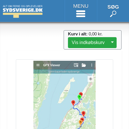
MENU
SØG
Kurv i alt:
0,00 kr.
Toggle 
Vis indkøbskurv