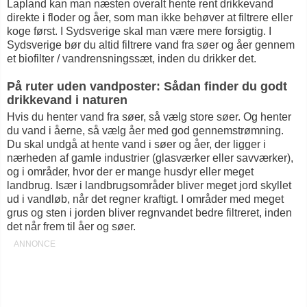
Lapland kan man næsten overalt hente rent drikkevand
direkte i floder og åer, som man ikke behøver at filtrere eller
koge først. I Sydsverige skal man være mere forsigtig. I
Sydsverige bør du altid filtrere vand fra søer og åer gennem
et biofilter / vandrensningssæt, inden du drikker det.
På ruter uden vandposter: Sådan finder du godt
drikkevand i naturen
Hvis du henter vand fra søer, så vælg store søer. Og henter
du vand i åerne, så vælg åer med god gennemstrømning.
Du skal undgå at hente vand i søer og åer, der ligger i
nærheden af gamle industrier (glasværker eller savværker),
og i områder, hvor der er mange husdyr eller meget
landbrug. Især i landbrugsområder bliver meget jord skyllet
ud i vandløb, når det regner kraftigt. I områder med meget
grus og sten i jorden bliver regnvandet bedre filtreret, inden
det når frem til åer og søer.