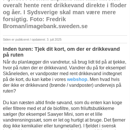
overalt hente rent drikkevand direkte i floder
og åer. I Sydsverige skal man være mere
forsigtig. Foto: Fredrik
Broman/imagebank.sweden.se
Siden er publiceret / opdateret: 3. juli 2025
Inden turen: Tjek dit kort, om der er drikkevand
på ruten
Når du planlægger din vandretur, så brug lidt tid på at tjekke,
hvor på ruten der er drikkevand. Vandrer du på for eksempel
Skåneleden, er vandposter med rent drikkevand indtegnet
på de kort, du kan købe i vores
webshop
. Men hvad hvis
der ikke er drikkevand (brønde / vandposter) undervejs på
ruten?
Du kan næsten altid finde søvand, som du enten kan koge
eller filtrere med et af de biofiltre, som friluftsbutikkerne
sælger (for eksempel Sawyer Mini, som er et lille
vandrensningssæt, som er let og hurtigt at bruge. Det fjerner
dog ikke kemikalier eller tungmetaller). I fjeldet i svensk