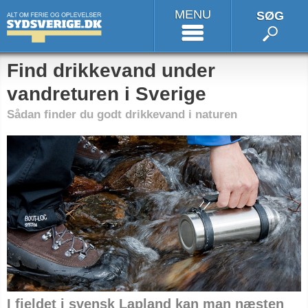
MENU
SØG
Find drikkevand under
vandreturen i Sverige
Sådan finder du godt drikkevand i naturen
I fjeldet i svensk Lapland kan man næsten