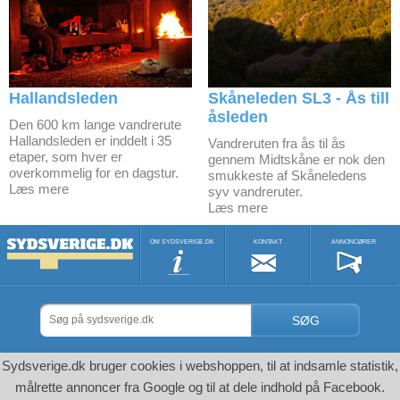
Hallandsleden
Skåneleden SL3 - Ås till
åsleden
Den 600 km lange vandrerute
Hallandsleden er inddelt i 35
Vandreruten fra ås til ås
etaper, som hver er
gennem Midtskåne er nok den
overkommelig for en dagstur.
smukkeste af Skåneledens
Læs mere
syv vandreruter.
Læs mere
OM SYDSVERIGE.DK
KONTAKT
ANNONCØRER
SØG
Sydsverige.dk bruger cookies i webshoppen, til at indsamle statistik,
målrette annoncer fra Google og til at dele indhold på Facebook.