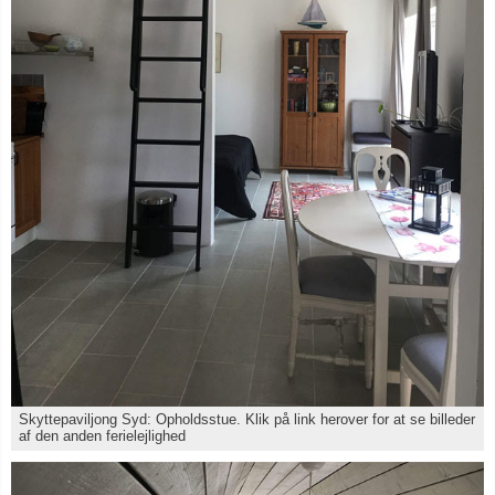
Skyttepaviljong Syd: Opholdsstue. Klik på link herover for at se billeder
af den anden ferielejlighed