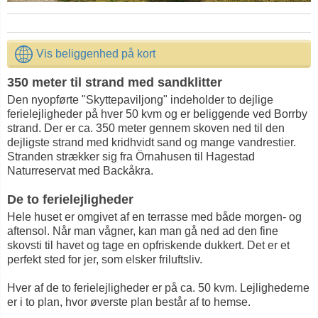
Vis beliggenhed på kort
350 meter til strand med sandklitter
Den nyopførte "Skyttepaviljong" indeholder to dejlige
ferielejligheder på hver 50 kvm og er beliggende ved Borrby
strand. Der er ca. 350 meter gennem skoven ned til den
dejligste strand med kridhvidt sand og mange vandrestier.
Stranden strækker sig fra Örnahusen til Hagestad
Naturreservat med Backåkra.
De to ferielejligheder
Hele huset er omgivet af en terrasse med både morgen- og
aftensol. Når man vågner, kan man gå ned ad den fine
skovsti til havet og tage en opfriskende dukkert. Det er et
perfekt sted for jer, som elsker friluftsliv.
Hver af de to ferielejligheder er på ca. 50 kvm. Lejlighederne
er i to plan, hvor øverste plan består af to hemse.