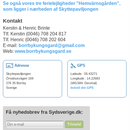
Se også vores tre ferielejligheder "Hemvärnsgården",
som ligger i nærheden af Skyttepaviljongen
Kontakt
Kerstin & Henric Brinte
Tlf. Kerstin (0046) 708 204 817
Tlf. Henric (0046) 708 202 604
E-mail:
borrbykungsgard@gmail.com
Web:
www.borrbykungsgard.se
Adresse
GPS
Skyttepaviljongen
Latitude : 55.43271
Örnahusvägen 169
Longitude : 14.22683
276 35 Borrby
(WGS84: Decimal)
Sverige
Indstil din GPS
Få nyhedsbrev fra Sydsverige.dk:
Tilmeld