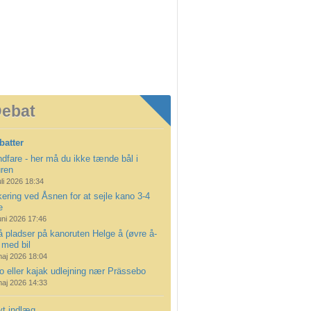
ebat
batter
dfare - her må du ikke tænde bål i
uren
uli 2026 18:34
ering ved Åsnen for at sejle kano 3-4
e
uni 2026 17:46
å pladser på kanoruten Helge å (øvre å-
 med bil
maj 2026 18:04
 eller kajak udlejning nær Prässebo
maj 2026 14:33
yt indlæg