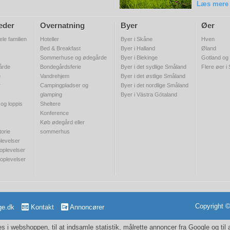
Læs mere
eder
Overnatning
Byer
Øer
ele familien
Hoteller
Byer i Skåne
Hven
Bed & Breakfast
Byer i Halland
Øland
Sommerhuse og ødegårde
Byer i Blekinge
Gotland og
gårde
Bondegårdsferie
Byer i det sydlige Småland
Flere øer i
e
Vandrehjem
Byer i det østlige Småland
r
Campingpladser og
Byer i det nordlige Småland
glamping
Byer i Västra Götaland
 og loppis
Sheltere
Konference
Køb ødegård eller
torie
sommerhus
levelser
 oplevelser
 oplevelser
Copyright 
ge.dk
Kontakt
Annoncører
 i webshoppen, til at indsamle statistik, målrette annoncer fra Google og til