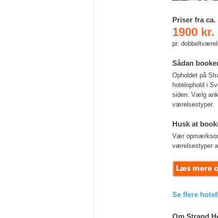
Priser fra ca.
1900 kr.
pr. dobbeltvære
Sådan booke
Opholdet på Str
hotelophold i Sv
siden: Vælg ank
værelsestyper.
Husk at booke
Vær opmærksom på
værelsestyper a
Se flere hote
Om Strand Ho