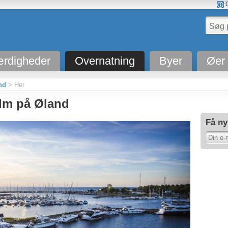
O
rdigheder
Overnatning
Byer
Øer
nd
> Her
olm på Øland
Få ny