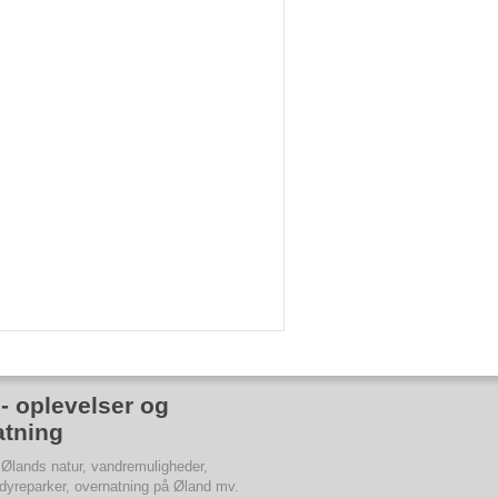
- oplevelser og
atning
 Ølands natur, vandremuligheder,
 dyreparker, overnatning på Øland mv.