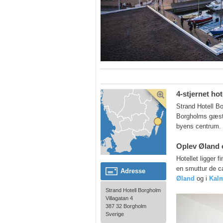
4-stjernet ho
Strand Hotell B
Borgholms gæste
byens centrum.
Oplev Øland 
Hotellet ligger 
en smuttur de c
Adresse
Øland
og i
Kal
Strand Hotell Borgholm
Villagatan 4
387 32 Borgholm
Sverige