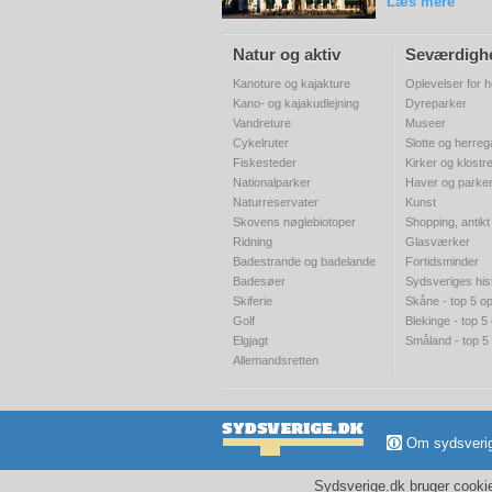
Læs mere
Natur og aktiv
Seværdigh
Kanoture og kajakture
Oplevelser for h
Kano- og kajakudlejning
Dyreparker
Vandreture
Museer
Cykelruter
Slotte og herre
Fiskesteder
Kirker og klostr
Nationalparker
Haver og parke
Naturreservater
Kunst
Skovens nøglebiotoper
Shopping, antikt
Ridning
Glasværker
Badestrande og badelande
Fortidsminder
Badesøer
Sydsveriges his
Skiferie
Skåne - top 5 op
Golf
Blekinge - top 5
Elgjagt
Småland - top 5
Allemandsretten
Om sydsveri
Sydsverige.dk bruger cookies