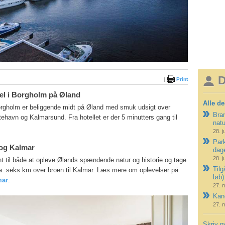
D
|
Print
tel i Borgholm på Øland
Alle de
orgholm er beliggende midt på Øland med smuk udsigt over
Bran
havn og Kalmarsund. Fra hotellet er der 5 minutters gang til
nat
28. j
Park
og Kalmar
dag
28. j
fint til både at opleve Ølands spændende natur og historie og tage
Tilg
a. seks km over broen til Kalmar. Læs mere om oplevelser på
løb)
mar
.
27. 
Kano
27. 
Skriv n