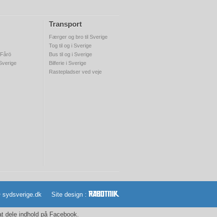
Transport
Færger og bro til Sverige
Tog til og i Sverige
 Fårö
Bus til og i Sverige
 Sverige
Bilferie i Sverige
Rastepladser ved veje
© sydsverige.dk Site design :
 at dele indhold på Facebook.