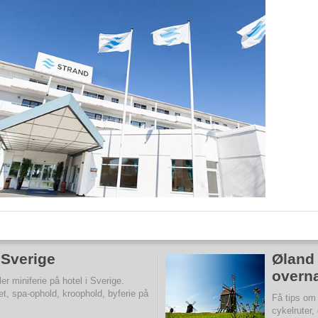
i Sverige
Øland 
overn
r miniferie på hotel i Sverige.
et, spa-ophold, kroophold, byferie på
Få tips om
cykelruter,