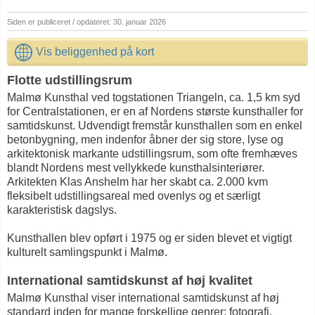
Siden er publiceret / opdateret: 30. januar 2026
Vis beliggenhed på kort
Flotte udstillingsrum
Malmø Kunsthal ved togstationen Triangeln, ca. 1,5 km syd
for Centralstationen, er en af Nordens største kunsthaller for
samtidskunst. Udvendigt fremstår kunsthallen som en enkel
betonbygning, men indenfor åbner der sig store, lyse og
arkitektonisk markante udstillingsrum, som ofte fremhæves
blandt Nordens mest vellykkede kunsthalsinteriører.
Arkitekten Klas Anshelm har her skabt ca. 2.000 kvm
fleksibelt udstillingsareal med ovenlys og et særligt
karakteristisk dagslys.
Kunsthallen blev opført i 1975 og er siden blevet et vigtigt
kulturelt samlingspunkt i Malmø.
International samtidskunst af høj kvalitet
Malmø Kunsthal viser international samtidskunst af høj
standard inden for mange forskellige genrer: fotografi,