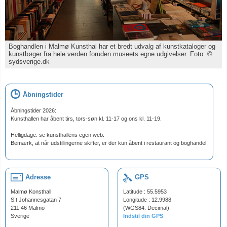
Boghandlen i Malmø Kunsthal har et bredt udvalg af kunstkataloger og
kunstbøger fra hele verden foruden museets egne udgivelser. Foto: ©
sydsverige.dk
Åbningstider
Åbningstider 2026:
Kunsthallen har åbent tirs, tors-søn kl. 11-17 og ons kl. 11-19.
Helligdage: se kunsthallens egen web.
Bemærk, at når udstillingerne skifter, er der kun åbent i restaurant og boghandel.
Adresse
GPS
Malmø Konsthall
Latitude : 55.5953
S:t Johannesgatan 7
Longitude : 12.9988
211 46 Malmö
(WGS84: Decimal)
Sverige
Indstil din GPS