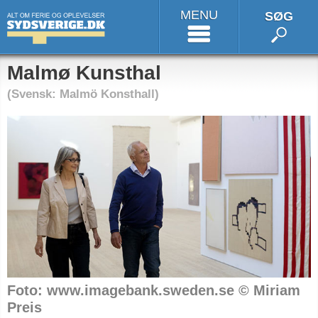
MENU
SØG
Malmø Kunsthal
(Svensk: Malmö Konsthall)
Foto: www.imagebank.sweden.se © Miriam
Preis