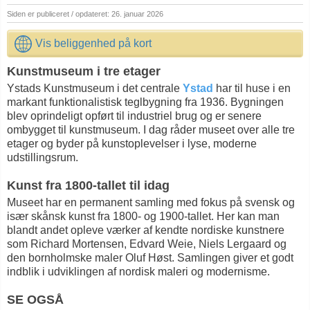
Siden er publiceret / opdateret: 26. januar 2026
Vis beliggenhed på kort
Kunstmuseum i tre etager
Ystads Kunstmuseum i det centrale
Ystad
har til huse i en
markant funktionalistisk teglbygning fra 1936. Bygningen
blev oprindeligt opført til industriel brug og er senere
ombygget til kunstmuseum. I dag råder museet over alle tre
etager og byder på kunstoplevelser i lyse, moderne
udstillingsrum.
Kunst fra 1800-tallet til idag
Museet har en permanent samling med fokus på svensk og
især skånsk kunst fra 1800- og 1900-tallet. Her kan man
blandt andet opleve værker af kendte nordiske kunstnere
som Richard Mortensen, Edvard Weie, Niels Lergaard og
den bornholmske maler Oluf Høst. Samlingen giver et godt
indblik i udviklingen af nordisk maleri og modernisme.
SE OGSÅ