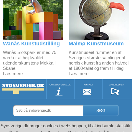
Wanås Kunstudstilling
Malmø Kunstmuseum
Wanås Slotspark er med 75
Kunstmuseet rummer en af
værker af høj kvalitet
Sveriges største samlinger af
udendørskunstens Mekka i
nordisk kunst fra anden halvdel
Skåne.
af 1800-tallet og frem til i dag
Læs mere
Læs mere
OM SYDSVERIGE.DK
KONTAKT
ANNONCØRER
SØG
Sydsverige.dk bruger cookies i webshoppen, til at indsamle statistik,