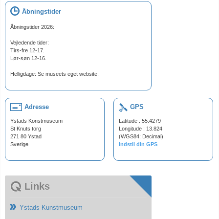
Åbningstider
Åbningstider 2026:
Vejledende tider:
Tirs-fre 12-17.
Lør-søn 12-16.
Helligdage: Se museets eget website.
Adresse
GPS
Ystads Konstmuseum
Latitude : 55.4279
St Knuts torg
Longitude : 13.824
271 80 Ystad
(WGS84: Decimal)
Sverige
Indstil din GPS
Links
Ystads Kunstmuseum