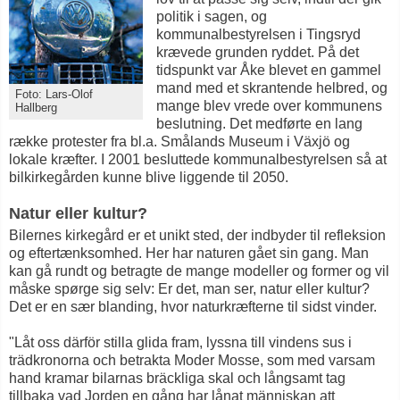
politik i sagen, og
kommunalbestyrelsen i Tingsryd
krævede grunden ryddet. På det
tidspunkt var Åke blevet en gammel
mand med et skrantende helbred, og
Foto: Lars-Olof
mange blev vrede over kommunens
Hallberg
beslutning. Det medførte en lang
række protester fra bl.a. Smålands Museum i Växjö og
lokale kræfter. I 2001 besluttede kommunalbestyrelsen så at
bilkirkegården kunne blive liggende til 2050.
Natur eller kultur?
Bilernes kirkegård er et unikt sted, der indbyder til refleksion
og eftertænksomhed. Her har naturen gået sin gang. Man
kan gå rundt og betragte de mange modeller og former og vil
måske spørge sig selv: Er det, man ser, natur eller kultur?
Det er en sær blanding, hvor naturkræfterne til sidst vinder.
"Låt oss därför stilla glida fram, lyssna till vindens sus i
trädkronorna och betrakta Moder Mosse, som med varsam
hand kramar bilarnas bräckliga skal och långsamt tag
tillbaka vad Jorden en gång har lånat människan att