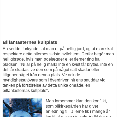
Bilfantasternes kultplats
En seddel forkynder, at man er på hellig jord, og at man skal
respektere dette bilernes sidste hvilehjem. Derfor begår man
helligbrøde, hvis man ødelægger eller fjerner ting fra
pladsen. "Ni är på helig mark! Inte en kvist får brytas, inte en
del får skadas, ve den som på något sätt skadar eller
tillgriper någet från denna plats. Ve ock de
myndighetsutövare som i överdriven nit ens snuddar vid
tanken på förstörelse av detta unika område, en
bilfantasternas kultplats".
Man fornemmer klart den konflikt,
som bilkirkegården har givet
anledning til. Bilerne fik i mange år
lov til at passe sig selv, indtil der gik