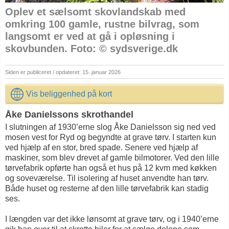
Oplev et sælsomt skovlandskab med
omkring 100 gamle, rustne bilvrag, som
langsomt er ved at gå i opløsning i
skovbunden. Foto: © sydsverige.dk
Siden er publiceret / opdateret: 15. januar 2026
Vis beliggenhed på kort
Åke Danielssons skrothandel
I slutningen af 1930’erne slog Åke Danielsson sig ned ved
mosen vest for Ryd og begyndte at grave tørv. I starten kun
ved hjælp af en stor, bred spade. Senere ved hjælp af
maskiner, som blev drevet af gamle bilmotorer. Ved den lille
tørvefabrik opførte han også et hus på 12 kvm med køkken
og soveværelse. Til isolering af huset anvendte han tørv.
Både huset og resterne af den lille tørvefabrik kan stadig
ses.
I længden var det ikke lønsomt at grave tørv, og i 1940’erne