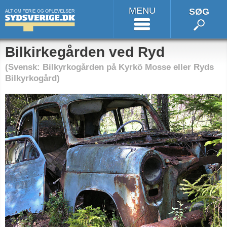
MENU
SØG
Bilkirkegården ved Ryd
(Svensk: Bilkyrkogården på Kyrkö Mosse eller Ryds
Bilkyrkogård)