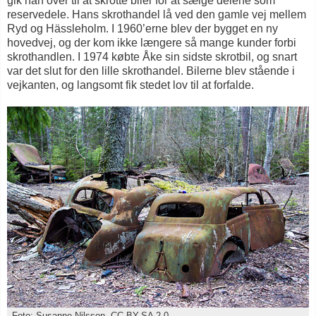
gik han over til at skrotte biler for at sælge delene som
reservedele. Hans skrothandel lå ved den gamle vej mellem
Ryd og Hässleholm. I 1960’erne blev der bygget en ny
hovedvej, og der kom ikke længere så mange kunder forbi
skrothandlen. I 1974 købte Åke sin sidste skrotbil, og snart
var det slut for den lille skrothandel. Bilerne blev stående i
vejkanten, og langsomt fik stedet lov til at forfalde.
Foto: Susanne Nilsson, CC BY-SA 2.0