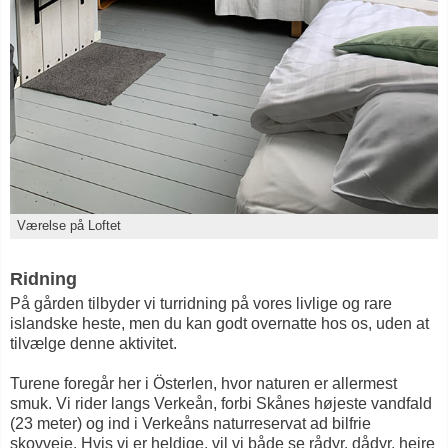
Værelse på Loftet
Ridning
På gården tilbyder vi turridning på vores livlige og rare
islandske heste, men du kan godt overnatte hos os, uden at
tilvælge denne aktivitet.
Turene foregår her i Österlen, hvor naturen er allermest
smuk. Vi rider langs Verkeån, forbi Skånes højeste vandfald
(23 meter) og ind i Verkeåns naturreservat ad bilfrie
skovveje. Hvis vi er heldige, vil vi både se rådyr, dådyr, hejre