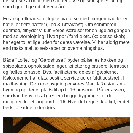
det største af de to med stor terrasse og stor spisestue og
som ligger lige ud til Verkeån.
Forår og efterår kan I leje et værelse med morgenmad for en
nat eller flere nætter (Bed & Breakfast). Om sommeren
derimod, tilbyder vi kun vores værelser for en uge ad gangen
med selvforplejning. Hvert par / famile etc. (kaldet selskab)
har eget toilet lige uden for deres værelse. Vi har aldrig mere
end maksimalt to selskaber pr. overnatningshus.
Både "Loftet" og "Gårdshuset" byder på fælles køkken og
spiseplads, opholdsafdelinger, toiletter og brusere, terrasser
og fælles terrasse. Dvs. faciliteterne deles af gæsterne.
Køkkenerne har glas, bestik, service og er fuldt udstyret til
madlavning. Den ene bygning er vores Mad & Restaurant-
bygning og der er plads til op til 16 personer. På terrassen,
som kan benyttes af gæster i begge bygninger, er der
mulighed for et langbord til 16. Hvis det regner kraftigt, er det
bedst at sidde indendørs.