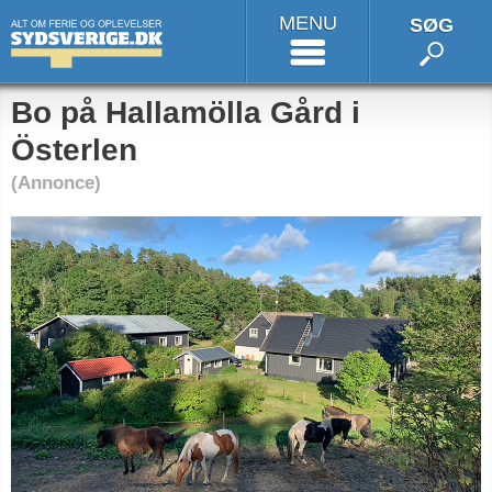
MENU
SØG
Bo på Hallamölla Gård i
Österlen
(Annonce)