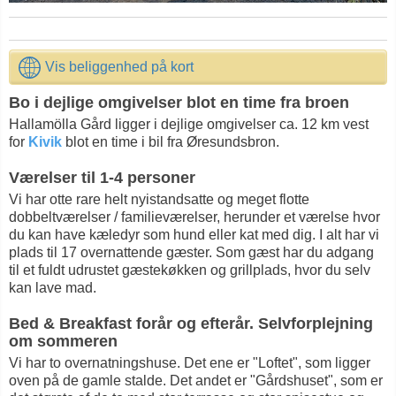
Vis beliggenhed på kort
Bo i dejlige omgivelser blot en time fra broen
Hallamölla Gård ligger i dejlige omgivelser ca. 12 km vest
for
Kivik
blot en time i bil fra Øresundsbron.
Værelser til 1-4 personer
Vi har otte rare helt nyistandsatte og meget flotte
dobbeltværelser / familieværelser, herunder et værelse hvor
du kan have kæledyr som hund eller kat med dig. I alt har vi
plads til 17 overnattende gæster. Som gæst har du adgang
til et fuldt udrustet gæstekøkken og grillplads, hvor du selv
kan lave mad.
Bed & Breakfast forår og efterår. Selvforplejning
om sommeren
Vi har to overnatningshuse. Det ene er "Loftet", som ligger
oven på de gamle stalde. Det andet er "Gårdshuset", som er