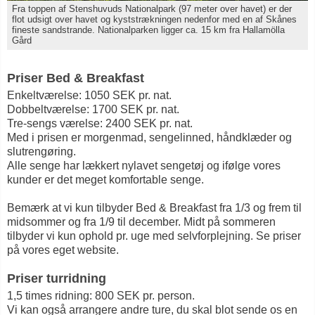
Fra toppen af Stenshuvuds Nationalpark (97 meter over havet) er der
flot udsigt over havet og kyststrækningen nedenfor med en af Skånes
fineste sandstrande. Nationalparken ligger ca. 15 km fra Hallamölla
Gård
Priser Bed & Breakfast
Enkeltværelse: 1050 SEK pr. nat.
Dobbeltværelse: 1700 SEK pr. nat.
Tre-sengs værelse: 2400 SEK pr. nat.
Med i prisen er morgenmad, sengelinned, håndklæder og
slutrengøring.
Alle senge har lækkert nylavet sengetøj og ifølge vores
kunder er det meget komfortable senge.
Bemærk at vi kun tilbyder Bed & Breakfast fra 1/3 og frem til
midsommer og fra 1/9 til december. Midt på sommeren
tilbyder vi kun ophold pr. uge med selvforplejning. Se priser
på vores eget website.
Priser turridning
1,5 times ridning: 800 SEK pr. person.
Vi kan også arrangere andre ture, du skal blot sende os en