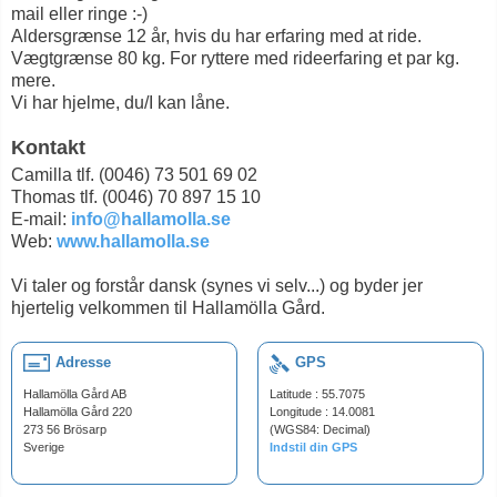
mail eller ringe :-)
Aldersgrænse 12 år, hvis du har erfaring med at ride.
Vægtgrænse 80 kg. For ryttere med rideerfaring et par kg.
mere.
Vi har hjelme, du/I kan låne.
Kontakt
Camilla tlf. (0046) 73 501 69 02
Thomas tlf. (0046) 70 897 15 10
E-mail:
info@hallamolla.se
Web:
www.hallamolla.se
Vi taler og forstår dansk (synes vi selv...) og byder jer
hjertelig velkommen til Hallamölla Gård.
Adresse
GPS
Hallamölla Gård AB
Latitude : 55.7075
Hallamölla Gård 220
Longitude : 14.0081
273 56 Brösarp
(WGS84: Decimal)
Sverige
Indstil din GPS