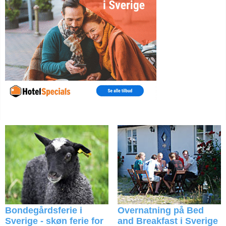
Bondegårdsferie i
Overnatning på Bed
Sverige - skøn ferie for
and Breakfast i Sverige