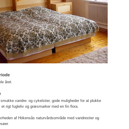
riode
le året.
e
 smukke vandre- og cykelstier, gode muligheder for at plukke
t rigt fugleliv og græsmarker med en fin flora.
nærheden af Hökensås naturvårdsområde med vandrestier og
esøer.