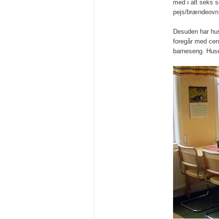
med i alt seks s
pejs/brændeovn, 
Desuden har hu
foregår med cent
barneseng. Huse