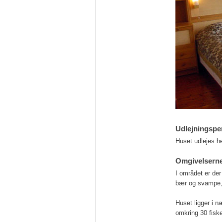
Udlejningspe
Huset udlejes he
Omgivelsern
I området er der
bær og svampe, e
Huset ligger i 
omkring 30 fisk