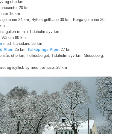
syv og otte km
Kanocenter 20 km
center 15 km
s golfbane 24 km, Ryfors golfbane 30 km, Berga golfbane 30
 km
nstgalleri m.m. i Tidaholm syv km
d Vänern 80 km
n
med Tranedans 35 km
jö Alpin
25 km,
Falköpings Alpin
27 km
ensås otte km, Hellidsberget, Tidaholm syv km, Mösseberg,
m
varet og idyllisk by med træhuse, 28 km