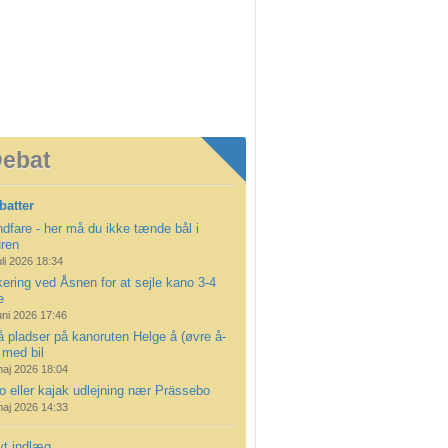
ebat
batter
dfare - her må du ikke tænde bål i
uren
uli 2026 18:34
ering ved Åsnen for at sejle kano 3-4
e
uni 2026 17:46
å pladser på kanoruten Helge å (øvre å-
 med bil
maj 2026 18:04
 eller kajak udlejning nær Prässebo
maj 2026 14:33
yt indlæg