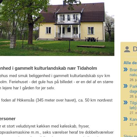
D
Alle de
nhed i gammelt kulturlandskab nær Tidaholm
Bran
nat
feriehus med smuk beliggenhed i gammelt kulturlandskab syv km
28. j
olm. Feriehuset - det gule hus på billedet - er en del af en større
Park
lejere har I gården for jer selv.
dag
28. j
d foden af Hökensås (345 meter over havet), ca. 50 km nordvest
Tilg
løb)
27. 
personer
Kano
27. 
 et stort veludstyret køkken med køleskab, fryser,
opvaskemaskine m.m., seks værelser heraf tre dobbeltværelser
Skriv n