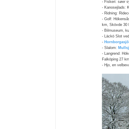
- Fiskeri: søer 
- Kanosejlads: 
- Ridning: Ride
- Golf: Hökenså
km, Skövde 30
- Bilmuseum, ku
- Läckö Slot ve
-
Hornborgasjö
- Slalom:
Mulls
- Langrend: Hök
Falköping 27 k
- Hjo, en velbe