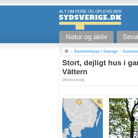
Natur og aktiv
Sevæ
>
Sommerhuse i Sverige
>
Sommerh
Stort, dejligt hus i 
Vättern
(Annonce)