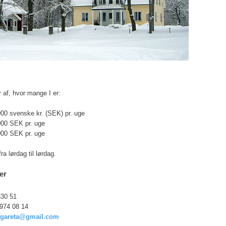
 af, hvor mange I er:
000 svenske kr. (SEK) pr. uge
.000 SEK pr. uge
.000 SEK pr. uge
ra lørdag til lørdag.
er
330 51
 974 08 14
rgareta@gmail.com