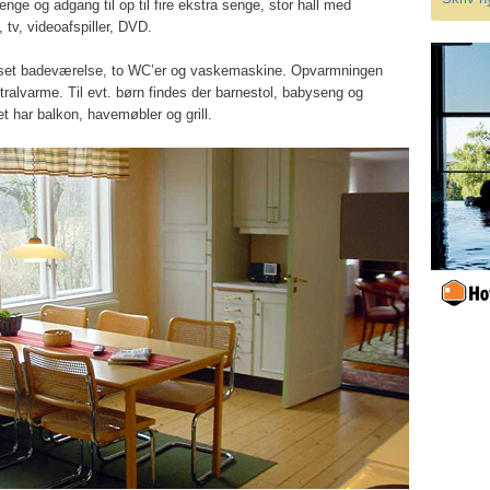
enge og adgang til op til fire ekstra senge, stor hall med
tv, videoafspiller, DVD.
set badeværelse, to WC’er og vaskemaskine. Opvarmningen
ralvarme. Til evt. børn findes der barnestol, babyseng og
t har balkon, havemøbler og grill.