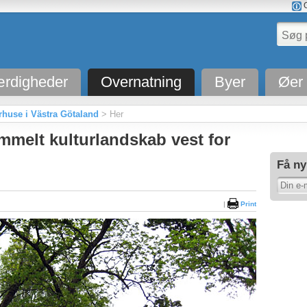
O
rdigheder
Overnatning
Byer
Øer
use i Västra Götaland
> Her
gammelt kulturlandskab vest for
Få ny
|
Print