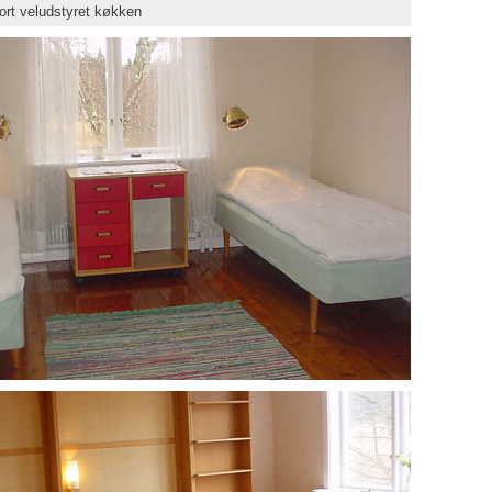
tort veludstyret køkken