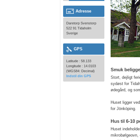
Adresse
Daretorp Svenstorp
522 91 Tidaholm
Sverige
GPS
Latitude : 58.133
Longitude : 14.0103
Smuk beligge
(WGS84: Decimal)
Indstil din GPS
Stort, dejligt 
sydøst for Tidah
ødegård, og som 
Huset ligger ve
for Jönköping.
Hus til 6-10 
Huset indeholder
mikrobølgeovn, 