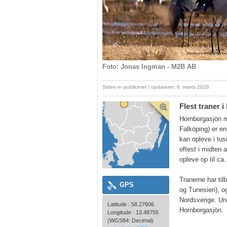
Foto: Jonas Ingman - M2B AB
Siden er publiceret / opdateret: 6. marts 2026
Flest traner i
Hornborgasjön m
Falköping) er en
kan opleve i tus
oftest i midten 
opleve op til ca
Tranerne har til
GPS
og Tunesien), og 
Nordsverige. Und
Latitude : 58.27606
Hornborgasjön.
Longitude : 13.48755
(WGS84: Decimal)