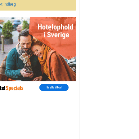
yt indlæg