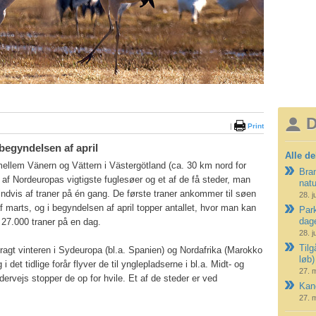
D
|
Print
 begyndelsen af april
Alle de
ellem Vänern og Vättern i Västergötland (ca. 30 km nord for
Bran
 af Nordeuropas vigtigste fuglesøer og et af de få steder, man
nat
indvis af traner på én gang. De første traner ankommer til søen
28. j
af marts, og i begyndelsen af april topper antallet, hvor man kan
Park
dag
. 27.000 traner på en dag.
28. j
Tilg
bragt vinteren i Sydeuropa (bl.a. Spanien) og Nordafrika (Marokko
løb)
i det tidlige forår flyver de til ynglepladserne i bl.a. Midt- og
27. 
ervejs stopper de op for hvile. Et af de steder er ved
Kano
27. 