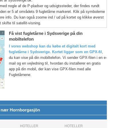
tet af sydsverige.dk.
med nogle af de P-pladser og udsigtssteder, der findes rundt
en er 5 af områdets 9 fugletårne markeret. Klik på symbolerne
ere info. Du kan også zoome ind / ud på kortet og klikke øverst
t skifte til satellit-visning.
Få vist fugletårne i Sydsverige på din
mobiltelefon
I vores webshop kan du købe et digitalt kort med
fugletårne i Sydsverige. Kortet ligger som en GPX-fil
,
du kan vise på din mobiltelefon. Vi sender GPX-filen i en e-
mail og en vejledning til, hvordan du installerer en gratis
app på din mobil, der kan vise GPX-filen med alle
Fugletårnene.
 nær Hornborgasjön
HOTELLER
HOTELLER