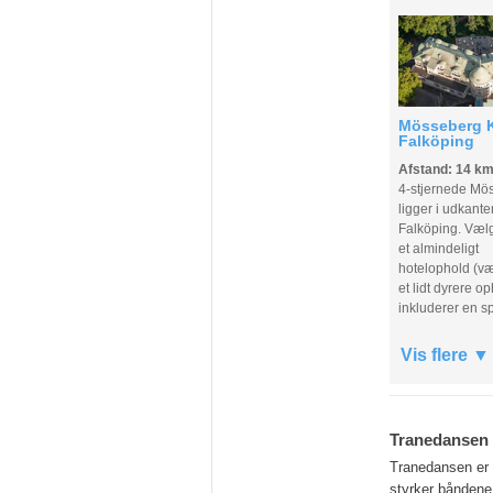
Mösseberg K
Falköping
Afstand: 14 k
4-stjernede Mö
ligger i udkante
Falköping. Væl
et almindeligt
hotelophold (væ
et lidt dyrere o
inkluderer en s
Vis flere
Tranedansen
Tranedansen er 
styrker båndene