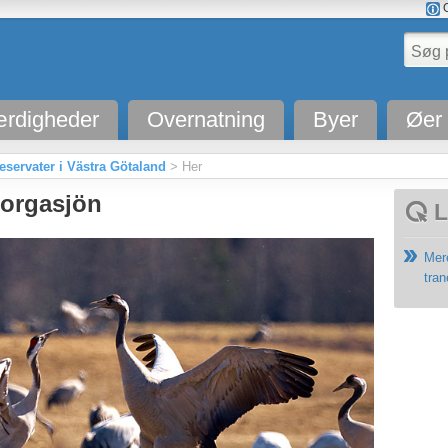
O
rdigheder
Overnatning
Byer
Øer
eservater i Västra Götaland
> Her
orgasjön
L
Mer
tra