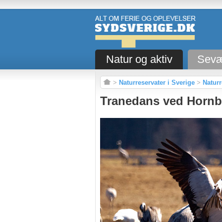
Natur og aktiv
Sevæ
>
Naturreservater i Sverige
>
Naturr
Tranedans ved Hornb