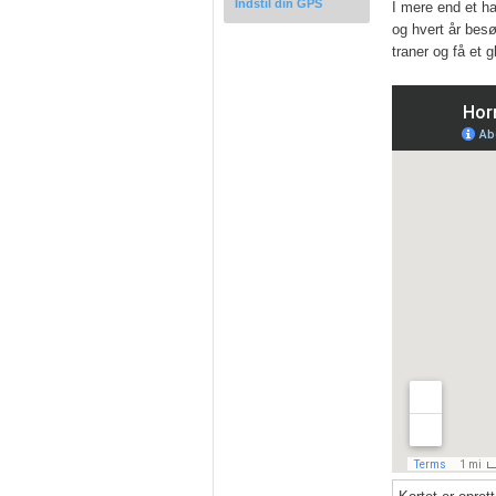
Indstil din GPS
I mere end et ha
og hvert år bes
traner og få et 