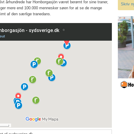
lvt århundrede har Hornborgasjön været berømt for sine traner,
Skriv n
øger mere end 100.000 mennesker søen for at se de mange
glimt af den særlige tranedans.