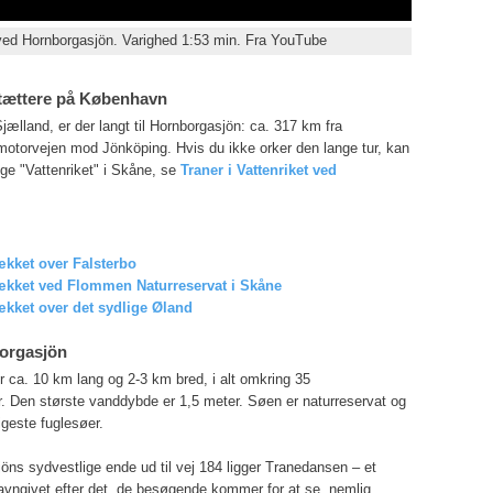
ved Hornborgasjön. Varighed 1:53 min. Fra YouTube
 tættere på København
jælland, er der langt til Hornborgasjön: ca. 317 km fra
motorvejen mod Jönköping. Hvis du ikke orker den lange tur, kan
ge "Vattenriket" i Skåne, se
Traner i Vattenriket ved
ækket over Falsterbo
rækket ved Flommen Naturreservat i Skåne
ækket over det sydlige Øland
orgasjön
 ca. 10 km lang og 2-3 km bred, i alt omkring 35
r. Den største vanddybde er 1,5 meter. Søen er naturreservat og
igeste fuglesøer.
öns sydvestlige ende ud til vej 184 ligger Tranedansen – et
avngivet efter det, de besøgende kommer for at se, nemlig