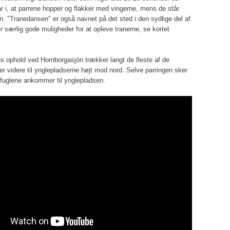
r i, at parrene hopper og flakker med vingerne, mens de står
n. "Tranedansen" er også navnet på det sted i den sydlige del af
r særlig gode muligheder for at opleve tranerne, se kortet
es ophold ved Hornborgasjön trækker langt de fleste af de
ner videre til ynglepladserne højt mod nord. Selve parringen sker
r fuglene ankommer til ynglepladsen.