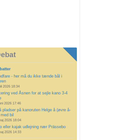
ebat
batter
dfare - her må du ikke tænde bål i
uren
uli 2026 18:34
ering ved Åsnen for at sejle kano 3-4
e
uni 2026 17:46
å pladser på kanoruten Helge å (øvre å-
 med bil
maj 2026 18:04
 eller kajak udlejning nær Prässebo
maj 2026 14:33