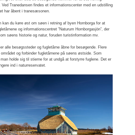
. Ved Tranedansen findes et informationscenter med en udstilling
ret har åbent i tranesæsonen.
 kan du køre øst om søen i retning af byen Hornborga for at
gletårnene og informationscentret ”Naturum Hornborgasjön”, der
g om søens historie og natur, foruden turistinformation mv.
er alle besøgssteder og fugletårne åbne for besøgende. Flere
gs området og forbinder fugletårnene på søens østside. Som
an holde sig til stierne for at undgå at forstyrre fuglene. Det er
ngere ind i naturreservatet.