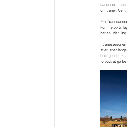
dansende traner
om traner. Cent
Fra Tranedansen
komme op til fu
har en udstillin
I tranesæsonen 
stier løber lan
besøgende skal m
forbudt at gå læ