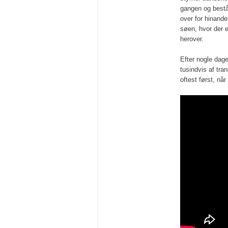
gangen og bestå
over for hinande
søen, hvor der e
herover.
Efter nogle dag
tusindvis af tra
oftest først, nå