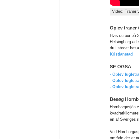
Video: Traner 
Oplev traner
Hvis du bor på S
Helsingborg ad 
du i stedet besø
Kristianstad
SE OGSÅ
- Oplev fugletr
- Oplev fuglet
- Oplev fugletr
Besøg Hornb
Hornborgasjön er
kvadratkilomete
en af Sveriges r
Ved Hornborgasj
område der er n