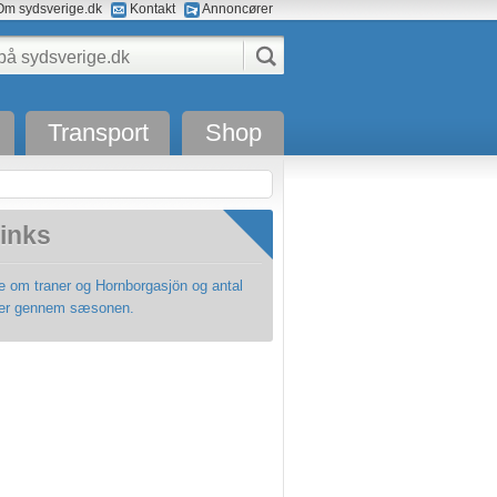
m sydsverige.dk
Kontakt
Annoncører
Transport
Shop
inks
e om traner og Hornborgasjön og antal
ner gennem sæsonen.