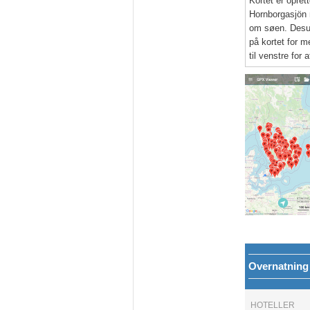
Kortet er opret
Hornborgasjön 
om søen. Desud
på kortet for m
til venstre for a
Overnatning
HOTELLER