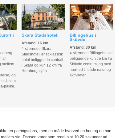
urort i
Skara Stadshotell
Billingehus i
Skövde
Afstand: 16 km
m
Afstand: 30 km
4-stjernede Skara
sseberg
4-stjernede Billingehus er
Stadshotell er et klassisk
n af
beliggende kun tre km fra
hotel beliggende centralt
g mellem
Skövde centrum, og med
i Skara og kun 12 km fra
nærhed til både natur og
Hornborgasjön.
relse) og
aktiviteter.
phold, som
pa-pakke.
ikke en parringsdans, men en måde hvorved en hun og en han
 mellem sig. Dansen varer som regel blot 10-20 sekunder ad