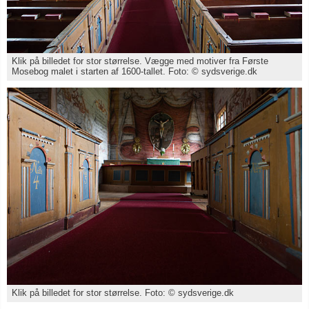
Klik på billedet for stor størrelse. Vægge med motiver fra Første
Mosebog malet i starten af 1600-tallet. Foto: © sydsverige.dk
Klik på billedet for stor størrelse. Foto: © sydsverige.dk