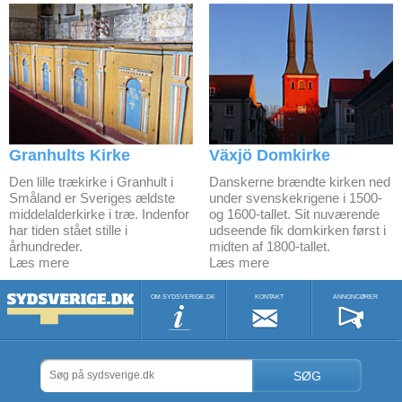
Granhults Kirke
Växjö Domkirke
Den lille trækirke i Granhult i
Danskerne brændte kirken ned
Småland er Sveriges ældste
under svenskekrigene i 1500-
middelalderkirke i træ. Indenfor
og 1600-tallet. Sit nuværende
har tiden stået stille i
udseende fik domkirken først i
århundreder.
midten af 1800-tallet.
Læs mere
Læs mere
OM SYDSVERIGE.DK
KONTAKT
ANNONCØRER
SØG