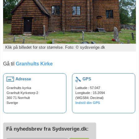
Klik på billedet for stor størrelse. Foto: © sydsverige.dk
Gå til
Granhults Kirke
Adresse
GPS
Granhults kyrka
Latitude : 57.047
Granhult Kyrketorp 2
Longitude : 15.2094
360 71 Norrhult
(WGS84: Decimal)
Sverige
Indstil din GPS
Få nyhedsbrev fra Sydsverige.dk: