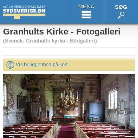
MENU
SØG
Granhults Kirke - Fotogalleri
(Svensk: Granhults kyrka - Bildgalleri)
Vis beliggenhed på kort