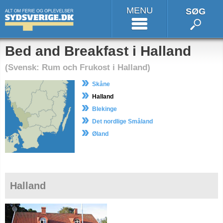
MENU
SØG
Bed and Breakfast i Halland
(Svensk: Rum och Frukost i Halland)
Skåne
Halland
Blekinge
Det nordlige Småland
Øland
Halland