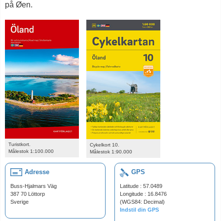
på Øen.
Turistkort.
Cykelkort 10.
Målestok 1:100.000
Målestok 1:90.000
Adresse
GPS
Buss-Hjalmars Väg
Latitude : 57.0489
387 70 Löttorp
Longitude : 16.8476
Sverige
(WGS84: Decimal)
Indstil din GPS