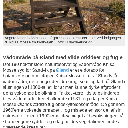
Vegetationen holdes nede af græssende kreaturer - her ved indgangen
til Knisa Mosse fra kystvejen. Foto: © sydsverige.dk
Vådområde på Øland med vilde orkideer og fugle
Det 190 hektar store naturreservat og vådområde Knisa
Mosse syd for Sandvik på
Øland
er et eldorado for
botanikere og ornitologer. Knisa Mosse er et af Ølands få
vådområder, der undgik den dræning, som tog fart på Øland i
slutningen af 1800-tallet, for at man kunne dyrke afgrøder til
øens voksende befolkning. Takket være ildsjæles indgreb
blev vådområdet fredet allerede i 1931, og i dag er Knisa
Mosse Ølands ældste fuglebeskyttelsesområde. Op gennem
1960'erne voksede området til og mistede en stor del af sin
naturværdi, men i 1990'erne blev meget af bevoksningen på
strandengene ryddet, og i dag holdes vegetationen nede af
græssende kreaturer.