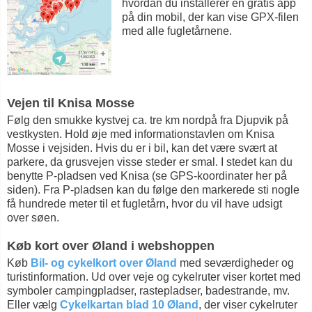
hvordan du installerer en gratis app
på din mobil, der kan vise GPX-filen
med alle fugletårnene.
Vejen til Knisa Mosse
Følg den smukke kystvej ca. tre km nordpå fra Djupvik på
vestkysten. Hold øje med informationstavlen om Knisa
Mosse i vejsiden. Hvis du er i bil, kan det være svært at
parkere, da grusvejen visse steder er smal. I stedet kan du
benytte P-pladsen ved Knisa (se GPS-koordinater her på
siden). Fra P-pladsen kan du følge den markerede sti nogle
få hundrede meter til et fugletårn, hvor du vil have udsigt
over søen.
Køb kort over Øland i webshoppen
Køb
Bil- og cykelkort over Øland
med seværdigheder og
turistinformation. Ud over veje og cykelruter viser kortet med
symboler campingpladser, rastepladser, badestrande, mv.
Eller vælg
Cykelkartan blad 10 Øland
, der viser cykelruter