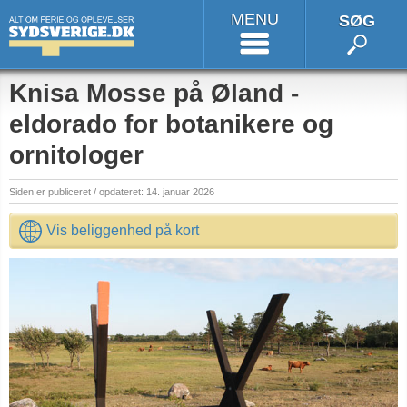
MENU
SØG
Knisa Mosse på Øland -
eldorado for botanikere og
ornitologer
Siden er publiceret / opdateret: 14. januar 2026
Vis beliggenhed på kort